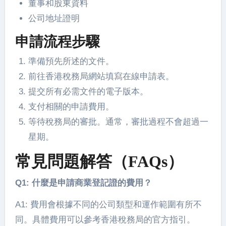
董事和股東資料
公司地址證明
申請流程步驟
準備預先所述的文件。
前往香港稅務局網站填寫在線申請表。
提交所有必需文件的電子版本。
支付相關的申請費用。
等待稅務局的審批。通常，審批過程不會超過一
星期。
常見問題解答（FAQs）
Q1: 什麼是申請商業登記證的費用？
A1: 費用會根據不同的公司類型和運作範圍有所不
同。具體費用可以參考香港稅務局的官方指引。