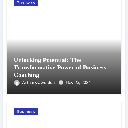
Business
Unlocking Potential: The
Transformative Power of Business
Coaching
AnthonyCGordon
Nov 23, 2024
Business