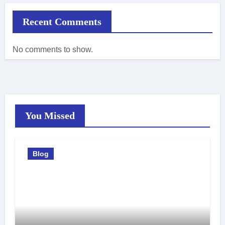
Recent Comments
No comments to show.
You Missed
Blog