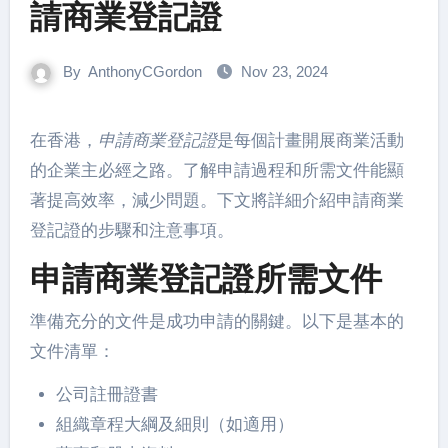
請商業登記證
By
AnthonyCGordon
Nov 23, 2024
在香港，
申請商業登記證
是每個計畫開展商業活動
的企業主必經之路。了解申請過程和所需文件能顯
著提高效率，減少問題。下文將詳細介紹申請商業
登記證的步驟和注意事項。
申請商業登記證所需文件
準備充分的文件是成功申請的關鍵。以下是基本的
文件清單：
公司註冊證書
組織章程大綱及細則（如適用）