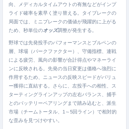
向、メディカルタイムアウトの有無などがインプ
ライド確率を素早く塗り替える。タイブレークの
局面では、ミニブレークの価値が飛躍的に上がる
ため、秒単位の
オッズ
調整が発生する。
野球では先発投手のパフォーマンスとブルペンの
層、球場（パークファクター）、守備指標、連戦
による疲労、風向の影響が合計得点やマネーライ
ンに反映される。先発の当日変更は価格へ強烈に
作用するため、ニュースの反映スピードがバリュ
ー獲得に直結する。さらに、左投手への相性、ス
ターティングラインアップの左右バランス、捕手
とのバッテリーペアリングまで踏み込むと、派生
市場（チームトータル、1～5回ライン）で相対的
な歪みを見つけやすい。