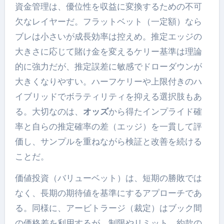
資金管理は、優位性を収益に変換するための不可
欠なレイヤーだ。フラットベット（一定額）なら
ブレは小さいが成長効率は控えめ。推定エッジの
大きさに応じて賭け金を変えるケリー基準は理論
的に強力だが、推定誤差に敏感でドローダウンが
大きくなりやすい。ハーフケリーや上限付きのハ
イブリッドでボラティリティを抑える選択肢もあ
る。大切なのは、
オッズ
から得たインプライド確
率と自らの推定確率の差（エッジ）を一貫して評
価し、サンプルを重ねながら検証と改善を続ける
ことだ。
価値投資（バリューベット）は、短期の勝敗では
なく、長期の期待値を基準にするアプローチであ
る。同様に、アービトラージ（裁定）はブック間
の価格差を利用するが、制限やリミット、約款の