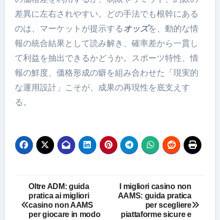
差異に左右されやすい。どの手法でも根幹にある
のは、マーケットが提示する
オッズ
を、動的な情
報の統合結果として読み解き、確率差から一貫し
て利益を抽出できるかどうか。スポーツ特性、情
報の鮮度、価格形成の癖を組み合わせた「現実的
な運用設計」こそが、成果の再現性を底支えす
る。
Post
Oltre ADM: guida
I migliori casino non
pratica ai migliori
AAMS: guida pratica
navigation
casino non AAMS
per scegliere
per giocare in modo
piattaforme sicure e