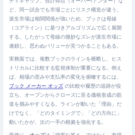
ディキャップ、合計得点（オーバー/アンダー）な
ど、同一試合でも市場ごとにリスク構造が違う。
派生市場は相関関係が強いため、ブックは母線
（コアライン）に基づきアルゴリズムで広く展開
する。したがって母線の微妙なズレが派生市場に
連鎖し、思わぬバリューが見つかることもある。
実務面では、複数ブックのラインを横断し、ヒス
トリカルに比較する監視体制が重要になる。例え
ば、相場の歪みや支払率の変化を俯瞰するには、
ブック メーカー オッズ
の比較や履歴の追跡が役
立ち、オープンからクローズに至る価格形成の筋
道を掴みやすくなる。ラインが動いた「理由」だ
けでなく、「どのタイミングで」「どの方向に」
動いたかが、次の一手の根拠を強化する。