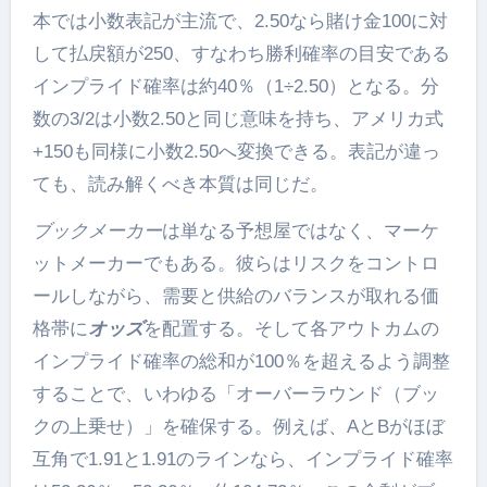
本では小数表記が主流で、2.50なら賭け金100に対
して払戻額が250、すなわち勝利確率の目安である
インプライド確率は約40％（1÷2.50）となる。分
数の3/2は小数2.50と同じ意味を持ち、アメリカ式
+150も同様に小数2.50へ変換できる。表記が違っ
ても、読み解くべき本質は同じだ。
ブックメーカー
は単なる予想屋ではなく、マーケ
ットメーカーでもある。彼らはリスクをコントロ
ールしながら、需要と供給のバランスが取れる価
格帯に
オッズ
を配置する。そして各アウトカムの
インプライド確率の総和が100％を超えるよう調整
することで、いわゆる「オーバーラウンド（ブッ
クの上乗せ）」を確保する。例えば、AとBがほぼ
互角で1.91と1.91のラインなら、インプライド確率