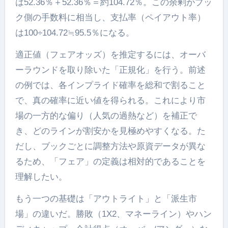
は52.36％＋52.36％＝約104.72％。この余剰がブッ
ク側の手数料に相当し、支払率（ペイアウト率）
は100÷104.72≒95.5％になる。
適正値（フェアオッズ）を推定するには、オーバ
ーラウンドを取り除いた「正規化」を行う。前述
の例では、各インプライド確率を総和で割ること
で、真の確率に近い値を得られる。これにより市
場の一方的な偏り（人気の過熱など）を補正で
き、どのラインが割安かを見極めやすくなる。た
だし、ブックごとに調整方法や原資データが異な
るため、「フェア」の定義は相対的であることを
理解したい。
もう一つの基礎は「アウトライト」と「派生市
場」の違いだ。勝敗（1X2、マネーライン）やハン