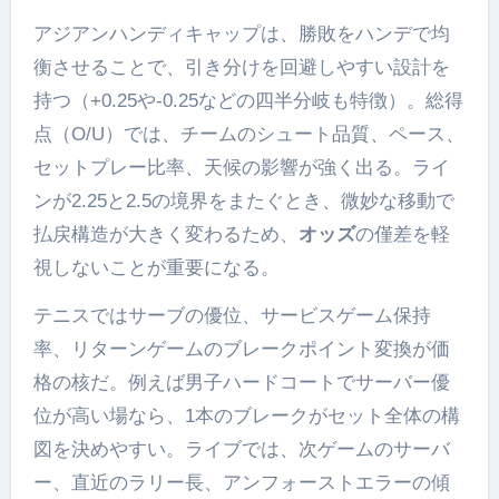
アジアンハンディキャップは、勝敗をハンデで均
衡させることで、引き分けを回避しやすい設計を
持つ（+0.25や-0.25などの四半分岐も特徴）。総得
点（O/U）では、チームのシュート品質、ペース、
セットプレー比率、天候の影響が強く出る。ライ
ンが2.25と2.5の境界をまたぐとき、微妙な移動で
払戻構造が大きく変わるため、
オッズ
の僅差を軽
視しないことが重要になる。
テニスではサーブの優位、サービスゲーム保持
率、リターンゲームのブレークポイント変換が価
格の核だ。例えば男子ハードコートでサーバー優
位が高い場なら、1本のブレークがセット全体の構
図を決めやすい。ライブでは、次ゲームのサーバ
ー、直近のラリー長、アンフォーストエラーの傾