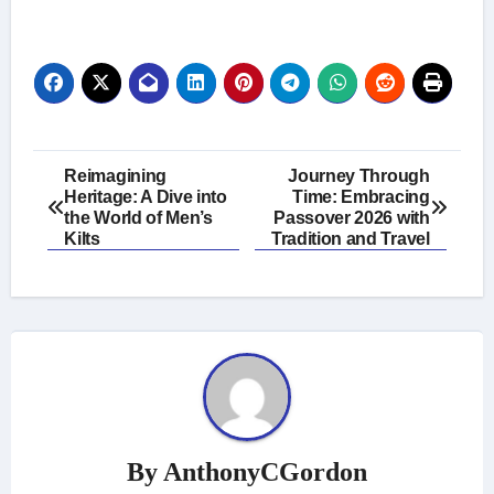
Post
Reimagining
Journey Through
Heritage: A Dive into
Time: Embracing
navigation
the World of Men’s
Passover 2026 with
Kilts
Tradition and Travel
By
AnthonyCGordon