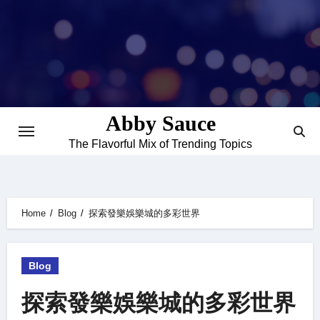
Skip
to
content
Abby Sauce
The Flavorful Mix of Trending Topics
Home
Blog
探索發樂娛樂城的多彩世界
Blog
探索發樂娛樂城的多彩世界