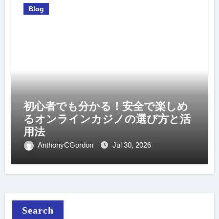
Blog
初心者でも分かる！安全で楽しめ
るオンラインカジノの選び方と活
用法
AnthonyCGordon
Jul 30, 2026
Search