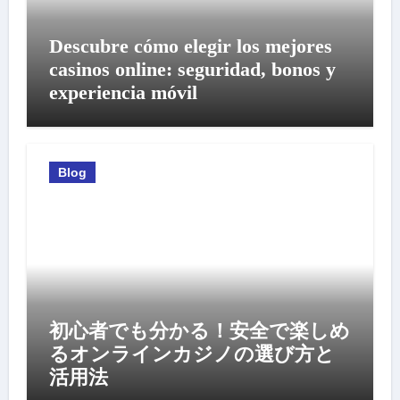
Descubre cómo elegir los mejores
casinos online: seguridad, bonos y
experiencia móvil
Blog
初心者でも分かる！安全で楽しめ
るオンラインカジノの選び方と
活用法