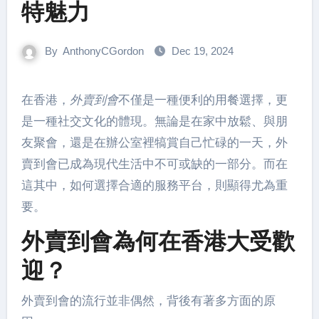
特魅力
By
AnthonyCGordon
Dec 19, 2024
在香港，
外賣到會
不僅是一種便利的用餐選擇，更
是一種社交文化的體現。無論是在家中放鬆、與朋
友聚會，還是在辦公室裡犒賞自己忙碌的一天，外
賣到會已成為現代生活中不可或缺的一部分。而在
這其中，如何選擇合適的服務平台，則顯得尤為重
要。
外賣到會為何在香港大受歡
迎？
外賣到會的流行並非偶然，背後有著多方面的原