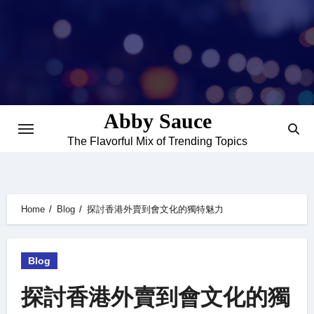
Skip
to
content
Abby Sauce
The Flavorful Mix of Trending Topics
Home
Blog
探討香港外賣到會文化的獨特魅力
Blog
探討香港外賣到會文化的獨