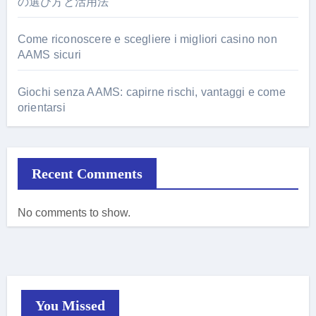
の選び方と活用法
Come riconoscere e scegliere i migliori casino non
AAMS sicuri
Giochi senza AAMS: capirne rischi, vantaggi e come
orientarsi
Recent Comments
No comments to show.
You Missed