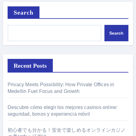
Search
Search
Recent Posts
Privacy Meets Possibility: How Private Offices in
Medellin Fuel Focus and Growth
Descubre cómo elegir los mejores casinos online:
seguridad, bonos y experiencia móvil
初心者でも分かる！安全で楽しめるオンラインカジノ