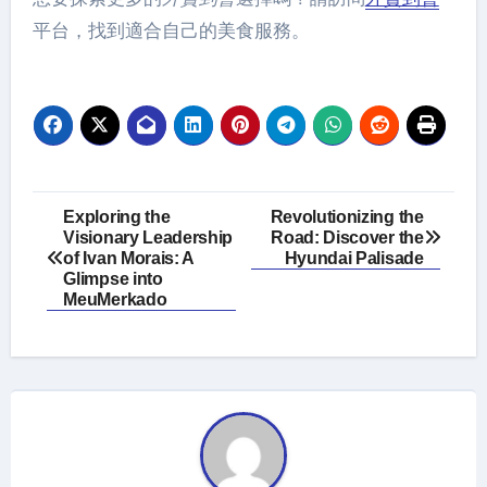
平台，找到適合自己的美食服務。
Post
Exploring the
Revolutionizing the
Visionary Leadership
Road: Discover the
navigation
of Ivan Morais: A
Hyundai Palisade
Glimpse into
MeuMerkado