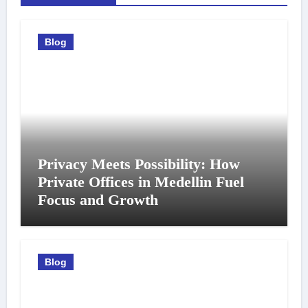
Blog
Privacy Meets Possibility: How
Private Offices in Medellin Fuel
Focus and Growth
Blog