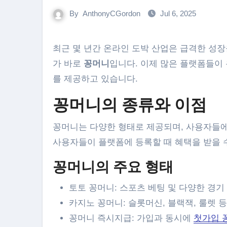
By
AnthonyCGordon
Jul 6, 2025
최근 몇 년간 온라인 도박 산업은 급격한 성장을 보였습니다. 그 중에서도 특히 인기를 얻고 있는 요소 중 하나
가 바로
꽁머니
입니다. 이제 많은 플랫폼들이
를 제공하고 있습니다.
꽁머니의 종류와 이점
꽁머니는 다양한 형태로 제공되며, 사용자들에
사용자들이 플랫폼에 등록할 때 혜택을 받을 
꽁머니의 주요 형태
토토 꽁머니: 스포츠 베팅 및 다양한 경기
카지노 꽁머니: 슬롯머신, 블랙잭, 룰렛 
꽁머니 즉시지급: 가입과 동시에
첫가입 