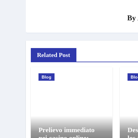
By
Related Post
Blog
Bl
Prelievo immediato
Des
nei casino online:
los