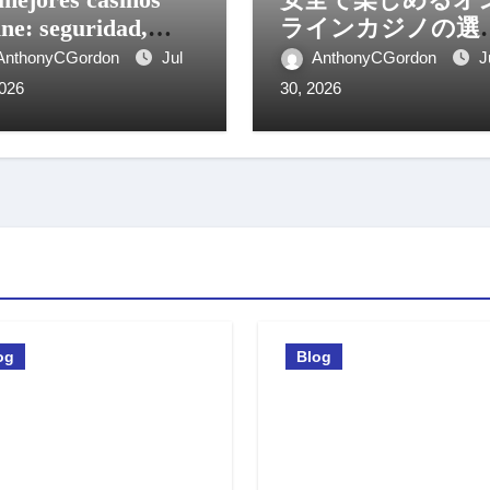
ine: seguridad,
ラインカジノの選
os y experiencia
方と活用法
AnthonyCGordon
Jul
AnthonyCGordon
J
il
2026
30, 2026
og
Blog