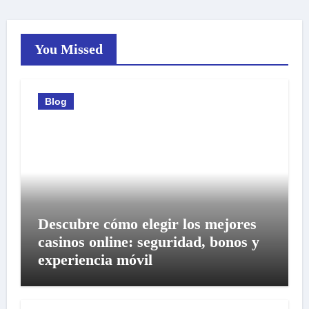
You Missed
Blog
Descubre cómo elegir los mejores
casinos online: seguridad, bonos y
experiencia móvil