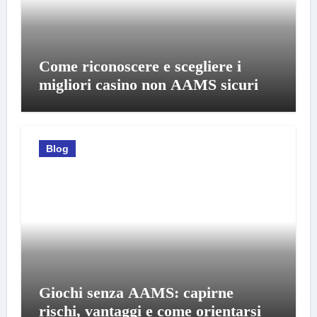
Come riconoscere e scegliere i
migliori casino non AAMS sicuri
Blog
Giochi senza AAMS: capirne
rischi, vantaggi e come orientarsi