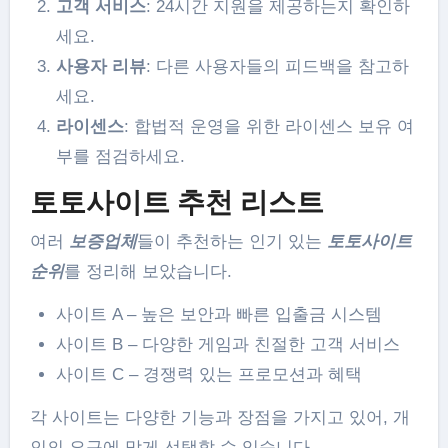
고객 서비스
: 24시간 지원을 제공하는지 확인하
세요.
사용자 리뷰
: 다른 사용자들의 피드백을 참고하
세요.
라이센스
: 합법적 운영을 위한 라이센스 보유 여
부를 점검하세요.
토토사이트 추천 리스트
여러
보증업체
들이 추천하는 인기 있는
토토사이트
순위
를 정리해 보았습니다.
사이트 A – 높은 보안과 빠른 입출금 시스템
사이트 B – 다양한 게임과 친절한 고객 서비스
사이트 C – 경쟁력 있는 프로모션과 혜택
각 사이트는 다양한 기능과 장점을 가지고 있어, 개
인의 요구에 맞게 선택할 수 있습니다.