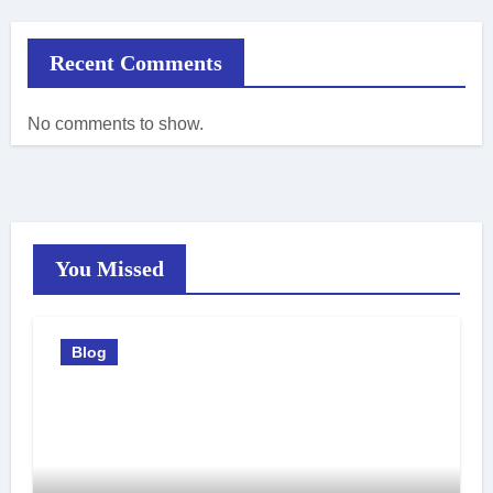
Recent Comments
No comments to show.
You Missed
Blog