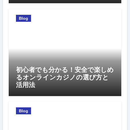
Blog
初心者でも分かる！安全で楽しめ
るオンラインカジノの選び方と
活用法
Blog