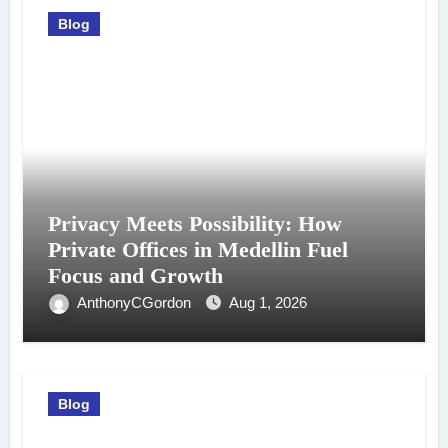
Blog
Privacy Meets Possibility: How
Private Offices in Medellin Fuel
Focus and Growth
AnthonyCGordon
Aug 1, 2026
Blog