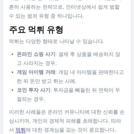
흔히 사용하는 전략으로, 인터넷상에서 쉽게 범할
수 있는 범죄 유형 중 하나입니다.
주요 먹튀 유형
먹튀는 다양한 형태로 나타날 수 있습니다.
온라인 쇼핑 사기
: 결제 후 상품을 배송하지 않
고 사라지는 경우.
게임 아이템 거래
: 게임 내 아이템을 판매한다고
한 뒤 돈만 받고 튀는 사례.
코인 투자 사기
: 투자금을 빼돌린 뒤 연락이 두
절되는 경우.
이러한 사례들은 온라인 커뮤니티에 대한 신뢰를 손
상시키며, 개인의 경제적 피해를 초래합니다. 따라
서
먹튀
에 대한 경계심을 갖는 것이 중요합니다.