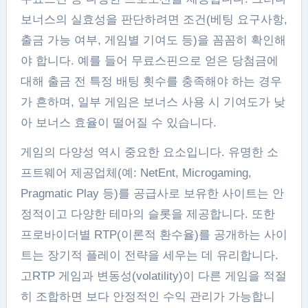
보너스의 실효성을 판단하려면 조건(베팅 요구사항,
출금 가능 여부, 게임별 기여도 등)을 꼼꼼히 확인해
야 합니다. 예를 들어 무료스핀으로 얻은 당첨금에
대해 출금 전 특정 배팅 횟수를 충족해야 하는 경우
가 흔하며, 일부 게임은 보너스 사용 시 기여도가 낮
아 보너스 효율이 떨어질 수 있습니다.
게임의 다양성 역시 중요한 요소입니다. 유명한 소
프트웨어 제공업체(예: NetEnt, Microgaming,
Pragmatic Play 등)를 공급사로 보유한 사이트는 안
정적이고 다양한 테마의 슬롯을 제공합니다. 또한
프로바이더별 RTP(이론적 환수율)를 공개하는 사이
트는 장기적 플레이 전략을 세우는 데 유리합니다.
고RTP 게임과 변동성(volatility)이 다른 게임을 적절
히 조합하면 보다 안정적인 수익 관리가 가능합니