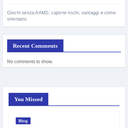
Giochi senza AAMS: capirne rischi, vantaggi e come
orientarsi
Recent Comments
No comments to show.
You Missed
Blog