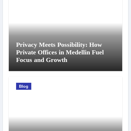
Privacy Meets Possibility: How
Private Offices in Medellin Fuel
Focus and Growth
Blog