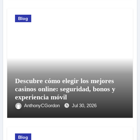
Blog
Descubre cómo elegir los mejores
casinos online: seguridad, bonos y
experiencia móvil
AnthonyCGordon
Jul 30, 2026
Blog