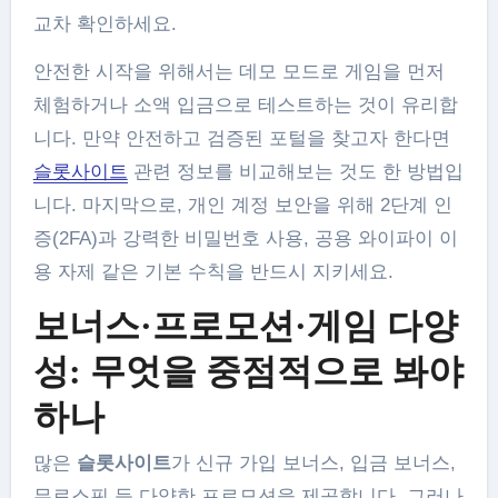
교차 확인하세요.
안전한 시작을 위해서는 데모 모드로 게임을 먼저
체험하거나 소액 입금으로 테스트하는 것이 유리합
니다. 만약 안전하고 검증된 포털을 찾고자 한다면
슬롯사이트
관련 정보를 비교해보는 것도 한 방법입
니다. 마지막으로, 개인 계정 보안을 위해 2단계 인
증(2FA)과 강력한 비밀번호 사용, 공용 와이파이 이
용 자제 같은 기본 수칙을 반드시 지키세요.
보너스·프로모션·게임 다양
성: 무엇을 중점적으로 봐야
하나
많은
슬롯사이트
가 신규 가입 보너스, 입금 보너스,
무료스핀 등 다양한 프로모션을 제공합니다. 그러나