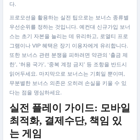
다.
프로모션을 활용하는 실전 팁으로는 보너스 종류별
우선순위를 정하는 것입니다. 예컨대 신규가입 보너
스는 초기 자본을 늘리는 데 유리하고, 로열티 프로
그램이나 VIP 혜택은 장기 이용자에게 유리합니다.
또한 보너스 관련 분쟁을 피하려면 약관의 ‘출금 제
한’, ‘허용 국가’, ‘중복 계정 금지’ 등 조항을 반드시
읽어두세요. 마지막으로 보너스는 기회일 뿐이며,
무분별한 보너스 의존은 오히려 손실을 키울 수 있
다는 점을 명심하세요.
실전 플레이 가이드: 모바일
최적화, 결제수단, 책임 있
는 게임