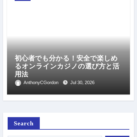
初心者でも分かる！安全で楽しめ
るオンラインカジノの選び方と活
用法
AnthonyCGordon
Jul 30, 2026
Search