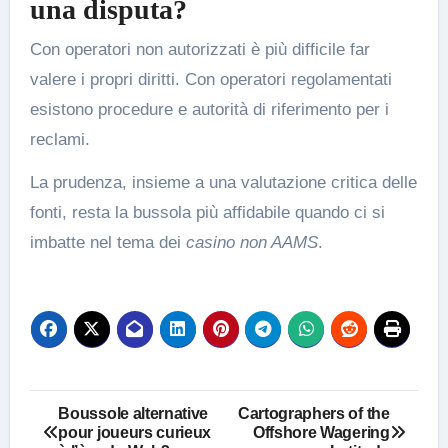
una disputa?
Con operatori non autorizzati è più difficile far
valere i propri diritti. Con operatori regolamentati
esistono procedure e autorità di riferimento per i
reclami.
La prudenza, insieme a una valutazione critica delle
fonti, resta la bussola più affidabile quando ci si
imbatte nel tema dei
casino non AAMS
.
Post
Boussole alternative
Cartographers of the
pour joueurs curieux
Offshore Wagering