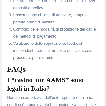
Lettura completa dei termini su bonus, rollover,
depositi e prelievi.
Impostazione di limiti di deposito, tempo e
perdite prima di iniziare.
Controllo delle modalità di protezione dei dati e
dei metodi di pagamento.
Valutazione della reputazione: feedback
indipendenti, tempi di risposta dell’assistenza,
procedure per reclami.
FAQs
I “casino non AAMS” sono
legali in Italia?
Non sono autorizzati dall’ente regolatore italiano;
usarli può esporre a rischi maggiori e a incertezze