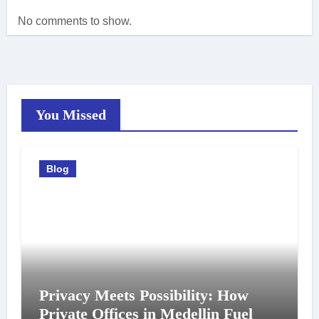
No comments to show.
You Missed
Blog
Privacy Meets Possibility: How
Private Offices in Medellin Fuel