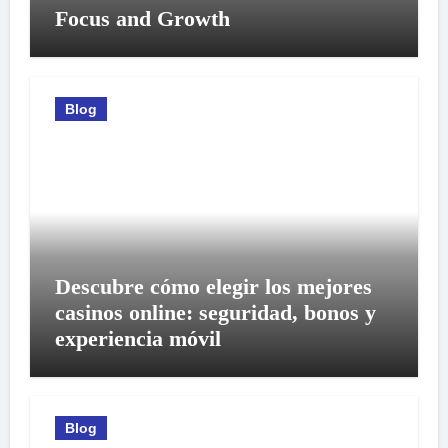
Focus and Growth
Blog
Descubre cómo elegir los mejores
casinos online: seguridad, bonos y
experiencia móvil
Blog