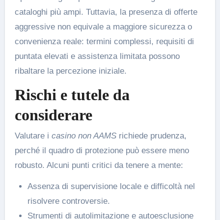
cataloghi più ampi. Tuttavia, la presenza di offerte
aggressive non equivale a maggiore sicurezza o
convenienza reale: termini complessi, requisiti di
puntata elevati e assistenza limitata possono
ribaltare la percezione iniziale.
Rischi e tutele da
considerare
Valutare i
casino non AAMS
richiede prudenza,
perché il quadro di protezione può essere meno
robusto. Alcuni punti critici da tenere a mente:
Assenza di supervisione locale e difficoltà nel
risolvere controversie.
Strumenti di autolimitazione e autoesclusione