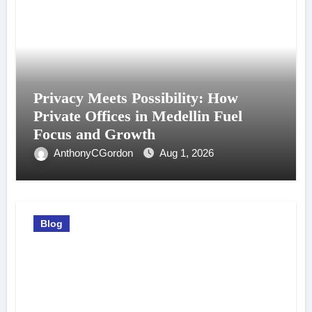
Privacy Meets Possibility: How
Private Offices in Medellin Fuel
Focus and Growth
AnthonyCGordon
Aug 1, 2026
Blog