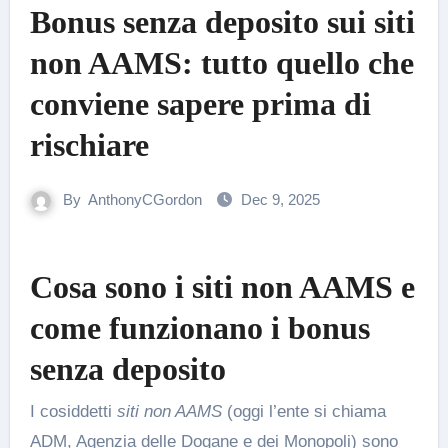
Bonus senza deposito sui siti
non AAMS: tutto quello che
conviene sapere prima di
rischiare
By
AnthonyCGordon
Dec 9, 2025
Cosa sono i siti non AAMS e
come funzionano i bonus
senza deposito
I cosiddetti
siti non AAMS
(oggi l’ente si chiama
ADM, Agenzia delle Dogane e dei Monopoli) sono