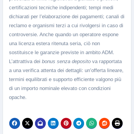
certificazioni tecniche indipendenti; tempi medi
dichiarati per l’elaborazione dei pagamenti; canali di
reclamo e organismi terzi a cui rivolgersi in caso di
controversie. Anche quando un operatore espone
una licenza estera ritenuta seria, ciò non
sostituisce le garanzie previste in ambito ADM.
L’attrattiva dei
bonus senza deposito
va rapportata
a una verifica attenta dei dettagli: un’offerta lineare,
termini equilibrati e supporto efficiente valgono più
di un importo nominale elevato con condizioni
opache.