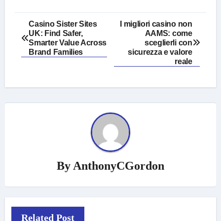
Post
Casino Sister Sites
I migliori casino non
UK: Find Safer,
AAMS: come
navigation
Smarter Value Across
sceglierli con
Brand Families
sicurezza e valore
reale
By
AnthonyCGordon
Related Post