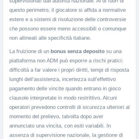
supervisionati dall’autorità nazionale. Al di fuori di
questo perimetro, il giocatore si affida a normative
estere e a sistemi di risoluzione delle controversie
che possono essere meno accessibili o comunque
non allineati alle specificità italiane.
La fruizione di un
bonus senza deposito
su una
piattaforma non ADM può esporre a rischi pratici:
difficoltà a far valere i propri diritti, tempi di risposta
lunghi dell’assistenza, incertezza sull’effettivo
pagamento delle vincite quando entrano in gioco
clausole interpretate in modo restrittivo. Alcuni
operatori prevedono controlli di sicurezza ulteriori al
momento del prelievo, talvolta dopo aver
annunciato una vincita, con esiti variabili. In
assenza di supervisione nazionale, la gestione di