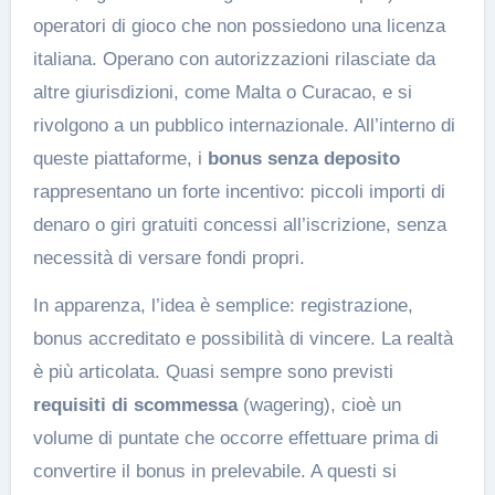
operatori di gioco che non possiedono una licenza
italiana. Operano con autorizzazioni rilasciate da
altre giurisdizioni, come Malta o Curacao, e si
rivolgono a un pubblico internazionale. All’interno di
queste piattaforme, i
bonus senza deposito
rappresentano un forte incentivo: piccoli importi di
denaro o giri gratuiti concessi all’iscrizione, senza
necessità di versare fondi propri.
In apparenza, l’idea è semplice: registrazione,
bonus accreditato e possibilità di vincere. La realtà
è più articolata. Quasi sempre sono previsti
requisiti di scommessa
(wagering), cioè un
volume di puntate che occorre effettuare prima di
convertire il bonus in prelevabile. A questi si