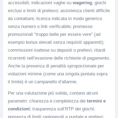
accessibili; indicazioni vaghe su
wagering
, giochi
esclusi e limiti di prelievo; assistenza clienti difficile
da contattare; licenza indicata in modo generico
senza numero o link verificabile; promesse
promozionali “troppo belle per essere vere” (ad
esempio bonus elevati senza requisiti apparenti);
commissioni inattese su depositi o prelievi; ritardi
ricorrenti nell’evasione delle richieste di pagamento.
Anche la presenza di penalità sproporzionate per
violazioni minime (come una singola puntata sopra
il limite) è un campanello d’allarme.
Per una valutazione più solida, contano alcuni
parametri: chiarezza e completezza dei
termini e
condizioni
; trasparenza sull’RTP dei giochi;
presenza di limiti ragionevoli a puntate e prelievi;