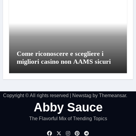
Come riconoscere e scegliere i
migliori casino non AAMS sicuri
Copyright © All rights reserved
|
Newstag
by
Themeansar
.
Abby Sauce
The Flavorful Mix of Trending Topics