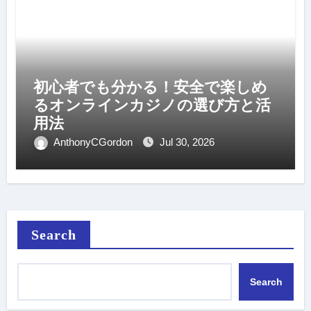
初心者でも分かる！安全で楽しめ
るオンラインカジノの選び方と活
用法
AnthonyCGordon
Jul 30, 2026
Search
Search