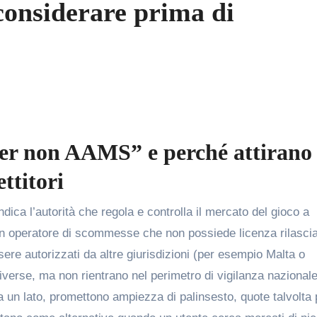
 considerare prima di
er non AAMS” e perché attirano
ttitori
dica l’autorità che regola e controlla il mercato del gioco a
n operatore di scommesse che non possiede licenza rilasci
sere autorizzati da altre giurisdizioni (per esempio Malta o
erse, ma non rientrano nel perimetro di vigilanza nazionale.
a un lato, promettono ampiezza di palinsesto, quote talvolta 