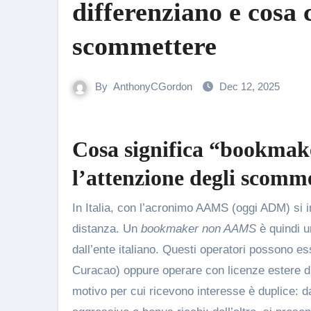
differenziano e cosa
scommettere
By
AnthonyCGordon
Dec 12, 2025
Cosa significa “bookmak
l’attenzione degli scomme
In Italia, con l’acronimo AAMS (oggi ADM) si in
distanza. Un
bookmaker non AAMS
è quindi u
dall’ente italiano. Questi operatori possono es
Curacao) oppure operare con licenze estere div
motivo per cui ricevono interesse è duplice: d