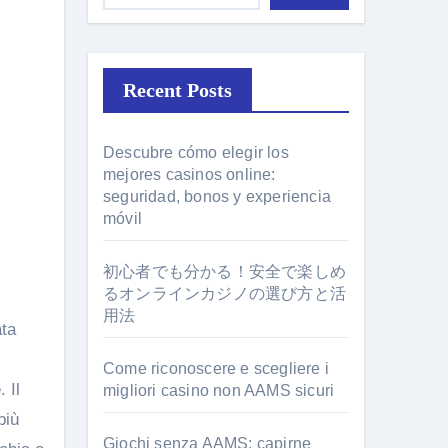
Recent Posts
Descubre cómo elegir los
mejores casinos online:
seguridad, bonos y experiencia
móvil
初心者でも分かる！安全で楽しめ
るオンラインカジノの選び方と活
用法
ata
Come riconoscere e scegliere i
 Il
migliori casino non AAMS sicuri
più
Giochi senza AAMS: capirne