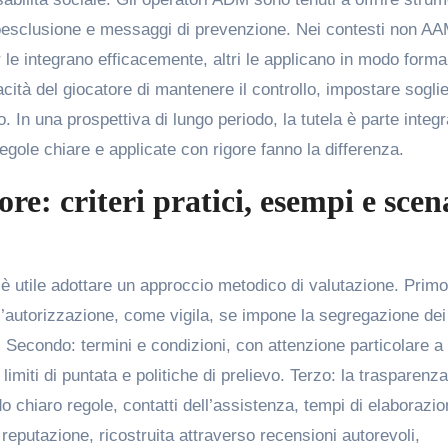
toesclusione e messaggi di prevenzione. Nei contesti non A
le integrano efficacemente, altri le applicano in modo forma
acità del giocatore di mantenere il controllo, impostare soglie
In una prospettiva di lungo periodo, la tutela è parte integ
gole chiare e applicate con rigore fanno la differenza.
e: criteri pratici, esempi e scen
 è utile adottare un approccio metodico di valutazione. Primo
o l’autorizzazione, come vigila, se impone la segregazione dei
. Secondo: termini e condizioni, con attenzione particolare a
miti di puntata e politiche di prelievo. Terzo: la trasparenza
 chiaro regole, contatti dell’assistenza, tempi di elaborazio
 reputazione, ricostruita attraverso recensioni autorevoli,