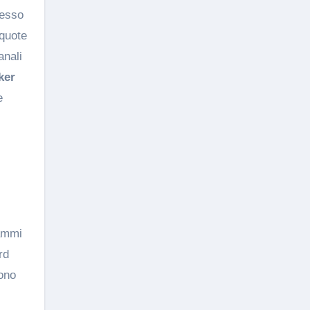
pesso
 quote
anali
ker
e
rammi
rd
sono