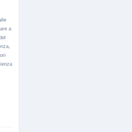
lle
tare a
del
enza,
ori
rienza