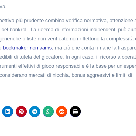
va.
spettiva più prudente combina verifica normativa, attenzione a
del bankroll. La ricerca di informazioni indipendenti può aiu
generiche o liste non verificate non riflettono la complessità 
ai
bookmaker non aams
, ma ciò che conta rimane la traspar
ibili di tutela del giocatore. In ogni caso, il ricorso a operat
rumenti effettivi di gioco responsabile è la base per un’espe
 considerano mercati di nicchia, bonus aggressivi e limiti di