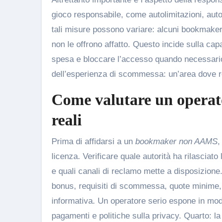
gioco responsabile, come autolimitazioni, au
tali misure possono variare: alcuni bookmaker 
non le offrono affatto. Questo incide sulla cap
spesa e bloccare l’accesso quando necessario. 
dell’esperienza di scommessa: un’area dove re
Come valutare un operator
reali
Prima di affidarsi a un
bookmaker non AAMS
,
licenza. Verificare quale autorità ha rilasciat
e quali canali di reclamo mette a disposizione
bonus, requisiti di scommessa, quote minime, li
informativa. Un operatore serio espone in modo
pagamenti e politiche sulla privacy. Quarto: la