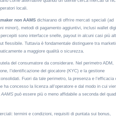
entano come alternative quando un utente cerca mercati di nic
operatori locali.
kmaker non AAMS
dichiarano di offrire mercati speciali (ad
inori), metodi di pagamento aggiuntivi, inclusi wallet digit
percepiti sono interfacce snelle, payout in alcuni casi più alt
out flessibile. Tuttavia è fondamentale distinguere tra market
maticamente a maggiore qualità o sicurezza.
 tutela del consumatore da considerare. Nel perimetro ADM,
one, l’identificazione del giocatore (KYC) e la gestione
solidati. Fuori da tale perimetro, la presenza e l’efficacia 
he ha concesso la licenza all’operatore e dal modo in cui vie
n AAMS
può essere più o meno affidabile a seconda del quad
ciali: termini e condizioni, requisiti di puntata sui bonus,