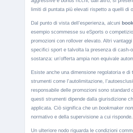
aggressive e bonus ricchi; dall’altro, si pres
limiti di puntata più elevati rispetto a quelli di 
Dal punto di vista dell’esperienza, alcuni
boo
esempio scommesse su eSports o competizioni m
promozioni con rollover elevato. Altri vantaggi 
specifici sport e talvolta la presenza di cash-
sostanza: un’offerta ampia non equivale auto
Esiste anche una dimensione regolatoria e di
strumenti come l’autolimitazione, l’autoesclusi
responsabile delle promozioni sono standard con
questi strumenti dipende dalla giurisdizione c
applicata. Ciò significa che un
bookmaker no
normativo e della supervisione a cui risponde.
Un ulteriore nodo riguarda le condizioni commer