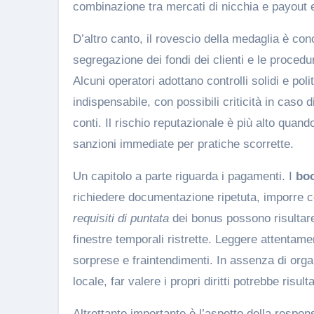
combinazione tra mercati di nicchia e payout 
D’altro canto, il rovescio della medaglia è conc
segregazione dei fondi dei clienti e le procedur
Alcuni operatori adottano controlli solidi e poli
indispensabile, con possibili criticità in caso 
conti. Il rischio reputazionale è più alto qua
sanzioni immediate per pratiche scorrette.
Un capitolo a parte riguarda i pagamenti. I
bo
richiedere documentazione ripetuta, imporre co
requisiti di puntata
dei bonus possono risultare
finestre temporali ristrette. Leggere attentame
sorprese e fraintendimenti. In assenza di orga
locale, far valere i propri diritti potrebbe risul
Altrettanto importante è l’aspetto della respons