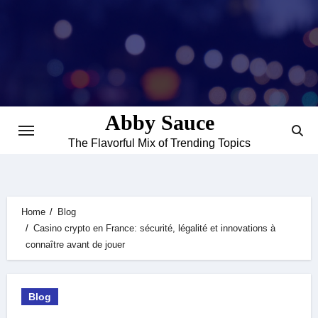
Skip
to
content
Abby Sauce
The Flavorful Mix of Trending Topics
Home
Blog
Casino crypto en France: sécurité, légalité et innovations à
connaître avant de jouer
Blog