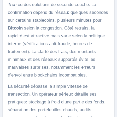
Tron
ou des solutions de seconde couche. La
confirmation dépend du réseau: quelques secondes
sur certains stablecoins, plusieurs minutes pour
Bitcoin
selon la congestion. Côté retraits, la
rapidité est attractive mais varie selon la politique
interne (vérifications anti-fraude, heures de
traitement). La clarté des frais, des montants
minimaux et des réseaux supportés évite les
mauvaises surprises, notamment les erreurs
d’envoi entre blockchains incompatibles.
La sécurité dépasse la simple vitesse de
transaction. Un opérateur sérieux détaille ses
pratiques: stockage à froid d’une partie des fonds,
séparation des portefeuilles chauds, audits