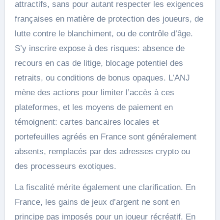
attractifs, sans pour autant respecter les exigences
françaises en matière de protection des joueurs, de
lutte contre le blanchiment, ou de contrôle d’âge.
S’y inscrire expose à des risques: absence de
recours en cas de litige, blocage potentiel des
retraits, ou conditions de bonus opaques. L’ANJ
mène des actions pour limiter l’accès à ces
plateformes, et les moyens de paiement en
témoignent: cartes bancaires locales et
portefeuilles agréés en France sont généralement
absents, remplacés par des adresses crypto ou
des processeurs exotiques.
La fiscalité mérite également une clarification. En
France, les gains de jeux d’argent ne sont en
principe pas imposés pour un joueur récréatif. En