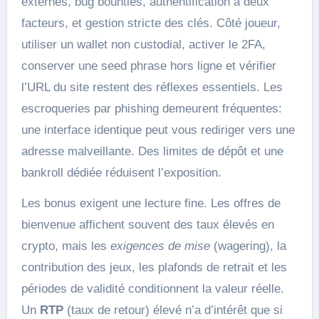
externes, bug bounties, authentification à deux
facteurs, et gestion stricte des clés. Côté joueur,
utiliser un wallet non custodial, activer le 2FA,
conserver une seed phrase hors ligne et vérifier
l’URL du site restent des réflexes essentiels. Les
escroqueries par phishing demeurent fréquentes:
une interface identique peut vous rediriger vers une
adresse malveillante. Des limites de dépôt et une
bankroll dédiée réduisent l’exposition.
Les bonus exigent une lecture fine. Les offres de
bienvenue affichent souvent des taux élevés en
crypto, mais les
exigences de mise
(wagering), la
contribution des jeux, les plafonds de retrait et les
périodes de validité conditionnent la valeur réelle.
Un
RTP
(taux de retour) élevé n’a d’intérêt que si