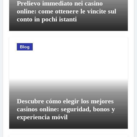
Prelievo immediato nei casino
online: come ottenere le vincite sul
conto in pochi istanti
Blog
Descubre cómo elegir los mejores
casinos online: seguridad, bonos y
experiencia móvil