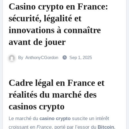
Casino crypto en France:
sécurité, légalité et
innovations à connaître
avant de jouer
By
AnthonyCGordon
Sep 1, 2025
Cadre légal en France et
réalités du marché des
casinos crypto
Le marché du
casino crypto
suscite un intérêt
croissant en
France
, porté par l’essor du
Bitcoin
,