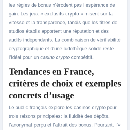
les règles de bonus n’érodent pas l’espérance de
gain. Les jeux « exclusifs crypto » misent sur la
vitesse et la transparence, tandis que les titres de
studios établis apportent une réputation et des
audits indépendants. La combinaison de vérifiabilité
cryptographique et d’une ludothèque solide reste
l’idéal pour un
casino crypto
compétitif.
Tendances en France,
critères de choix et exemples
concrets d’usage
Le public français explore les casinos crypto pour
trois raisons principales: la fluidité des dépôts,
l’anonymat perçu et l’attrait des bonus. Pourtant, l’«