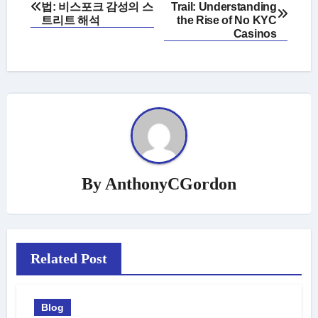
법: 비스포크 감성의 스
Trail: Understanding
navigation
트리트 해석
the Rise of No KYC
Casinos
By
AnthonyCGordon
Related Post
Blog