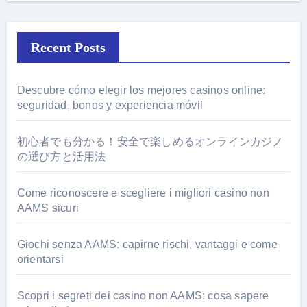
Recent Posts
Descubre cómo elegir los mejores casinos online:
seguridad, bonos y experiencia móvil
初心者でも分かる！安全で楽しめるオンラインカジノ
の選び方と活用法
Come riconoscere e scegliere i migliori casino non
AAMS sicuri
Giochi senza AAMS: capirne rischi, vantaggi e come
orientarsi
Scopri i segreti dei casino non AAMS: cosa sapere