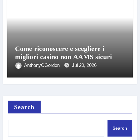
Come riconoscere e scegliere i
migliori casino non AAMS sicuri
AnthonyCGordon
Jul 29, 2026
Search
Search