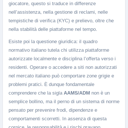
giocatore, questo si traduce in differenze
nell’assistenza, nella gestione di reclami, nelle
tempistiche di verifica (KYC) e prelievo, oltre che
nella stabilità delle piattaforme nel tempo.
Esiste poi la questione giuridica: il quadro
normativo italiano tutela chi utilizza piattaforme
autorizzate localmente e disciplina l’offerta verso i
residenti. Operare o accedere a siti non autorizzati
nel mercato italiano può comportare zone grigie e
problemi pratici. È dunque fondamentale
comprendere che la sigla
AAMS/ADM
non è un
semplice bollino, ma il perno di un sistema di norme
pensato per prevenire frodi, dipendenze e
comportamenti scorretti. In assenza di questa
cornice, le responsabilità e i rischi gravano