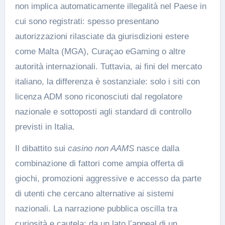
non implica automaticamente illegalità nel Paese in
cui sono registrati: spesso presentano
autorizzazioni rilasciate da giurisdizioni estere
come Malta (MGA), Curaçao eGaming o altre
autorità internazionali. Tuttavia, ai fini del mercato
italiano, la differenza è sostanziale: solo i siti con
licenza ADM sono riconosciuti dal regolatore
nazionale e sottoposti agli standard di controllo
previsti in Italia.
Il dibattito sui
casino non AAMS
nasce dalla
combinazione di fattori come ampia offerta di
giochi, promozioni aggressive e accesso da parte
di utenti che cercano alternative ai sistemi
nazionali. La narrazione pubblica oscilla tra
curiosità e cautela: da un lato l’appeal di un