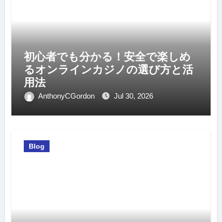
初心者でも分かる！安全で楽しめ
るオンラインカジノの選び方と活
用法
AnthonyCGordon
Jul 30, 2026
Blog