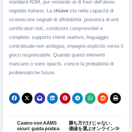
standard ADM, pur restando al di fuori dell’alveo
regolato italiano. La
chiave
sta nella capacità di
riconoscere segnali di affidabilità: presenza di enti
certificatori noti, condizioni comprensibili e
complete, supporto clienti reattivo, linguaggio
contrattuale non ambiguo, impegno esplicito verso il
gioco responsabile
. Quando questi elementi
mancano o sono opachi, cresce la probabilità di
problematiche future.
Post
Casino non AAMS
勝ち方だけじゃない、
sicuri: guida pratica
価値を選ぶオンライン