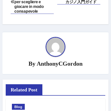
navigation
per scegliere e
カジノ入門ガイド
giocare in modo
consapevole
By
AnthonyCGordon
Related Post
Blog