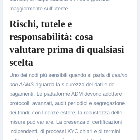
maggiormente sull’utente.
Rischi, tutele e
responsabilità: cosa
valutare prima di qualsiasi
scelta
Uno dei nodi più sensibili quando si parla di
casino
non AAMS
riguarda la sicurezza dei dati e dei
pagamenti. Le piattaforme ADM devono adottare
protocolli avanzati, audit periodici e segregazione
dei fondi; con licenze estere, la robustezza delle
misure può variare. La presenza di certificazioni
indipendenti, di processi KYC chiari e di termini