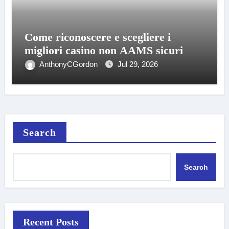
Come riconoscere e scegliere i
migliori casino non AAMS sicuri
AnthonyCGordon
Jul 29, 2026
Search
Search
Recent Posts