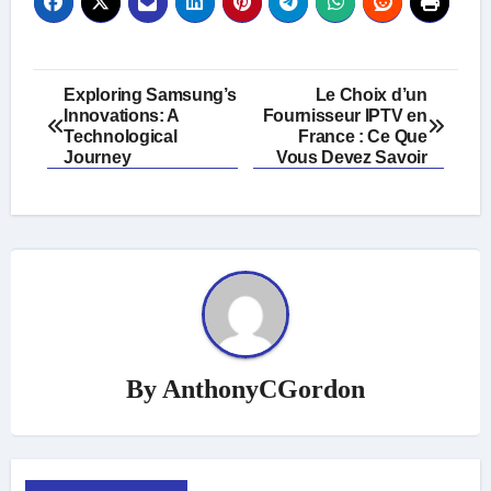
Post
Exploring Samsung’s
Le Choix d’un
Innovations: A
Fournisseur IPTV en
navigation
Technological
France : Ce Que
Journey
Vous Devez Savoir
By
AnthonyCGordon