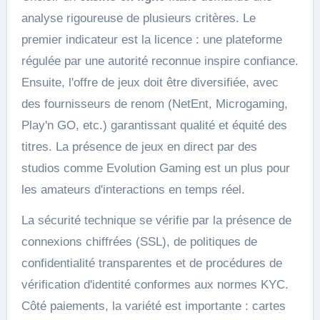
analyse rigoureuse de plusieurs critères. Le
premier indicateur est la licence : une plateforme
régulée par une autorité reconnue inspire confiance.
Ensuite, l'offre de jeux doit être diversifiée, avec
des fournisseurs de renom (NetEnt, Microgaming,
Play'n GO, etc.) garantissant qualité et équité des
titres. La présence de jeux en direct par des
studios comme Evolution Gaming est un plus pour
les amateurs d'interactions en temps réel.
La sécurité technique se vérifie par la présence de
connexions chiffrées (SSL), de politiques de
confidentialité transparentes et de procédures de
vérification d'identité conformes aux normes KYC.
Côté paiements, la variété est importante : cartes