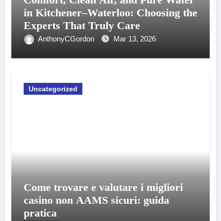
in Kitchener–Waterloo: Choosing the
Experts That Truly Care
AnthonyCGordon
Mar 13, 2026
Uncategorized
Come trovare e valutare i migliori
casino non AAMS sicuri: guida
pratica