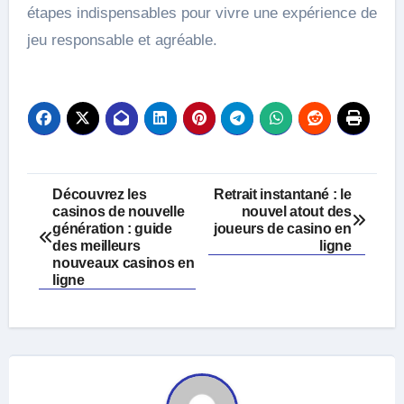
étapes indispensables pour vivre une expérience de
jeu responsable et agréable.
Post
Découvrez les
Retrait instantané : le
casinos de nouvelle
nouvel atout des
navigation
génération : guide
joueurs de casino en
des meilleurs
ligne
nouveaux casinos en
ligne