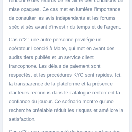
rencontre des retards de retrait et des conditions de
mise opaques. Ce cas met en lumière l'importance
de consulter les avis indépendants et les forums
spécialisés avant d'investir du temps et de l'argent.
Cas n°2 : une autre personne privilégie un
opérateur licencié à Malte, qui met en avant des
audits tiers publiés et un service client
francophone. Les délais de paiement sont
respectés, et les procédures KYC sont rapides. Ici,
la transparence de la plateforme et la présence
d'acteurs reconnus dans le catalogue renforcent la
confiance du joueur. Ce scénario montre qu'une
recherche préalable réduit les risques et améliore la
satisfaction.
Cas n°3 : une communauté de joueurs partage des