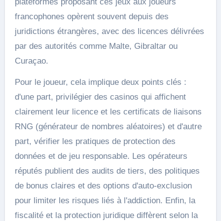
plateformes proposant ces jeux aux joueurs
francophones opèrent souvent depuis des
juridictions étrangères, avec des licences délivrées
par des autorités comme Malte, Gibraltar ou
Curaçao.
Pour le joueur, cela implique deux points clés :
d'une part, privilégier des casinos qui affichent
clairement leur licence et les certificats de liaisons
RNG (générateur de nombres aléatoires) et d'autre
part, vérifier les pratiques de protection des
données et de jeu responsable. Les opérateurs
réputés publient des audits de tiers, des politiques
de bonus claires et des options d'auto-exclusion
pour limiter les risques liés à l'addiction. Enfin, la
fiscalité et la protection juridique diffèrent selon la