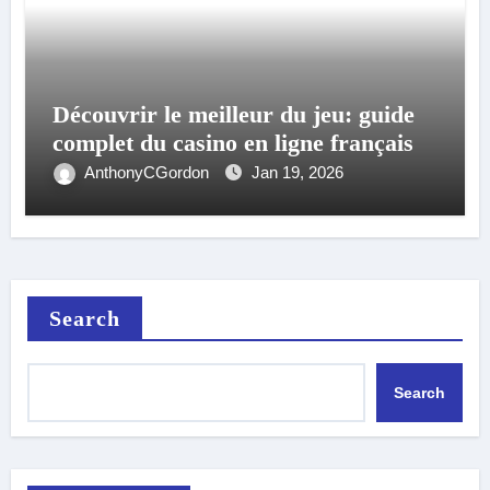
Découvrir le meilleur du jeu: guide
complet du casino en ligne français
AnthonyCGordon
Jan 19, 2026
Search
Search