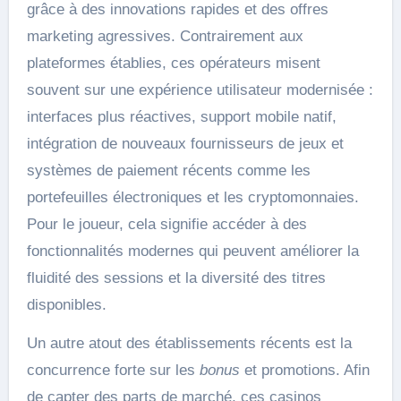
grâce à des innovations rapides et des offres
marketing agressives. Contrairement aux
plateformes établies, ces opérateurs misent
souvent sur une expérience utilisateur modernisée :
interfaces plus réactives, support mobile natif,
intégration de nouveaux fournisseurs de jeux et
systèmes de paiement récents comme les
portefeuilles électroniques et les cryptomonnaies.
Pour le joueur, cela signifie accéder à des
fonctionnalités modernes qui peuvent améliorer la
fluidité des sessions et la diversité des titres
disponibles.
Un autre atout des établissements récents est la
concurrence forte sur les
bonus
et promotions. Afin
de capter des parts de marché, ces casinos