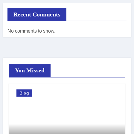
Recent Comments
No comments to show.
You Missed
Blog