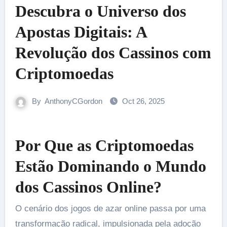
Descubra o Universo dos
Apostas Digitais: A
Revolução dos Cassinos com
Criptomoedas
By
AnthonyCGordon
Oct 26, 2025
Por Que as Criptomoedas
Estão Dominando o Mundo
dos Cassinos Online?
O cenário dos jogos de azar online passa por uma
transformação radical, impulsionada pela adoção