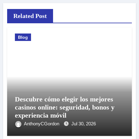
Related Post
Blog
Descubre cómo elegir los mejores
casinos online: seguridad, bonos y
experiencia móvil
AnthonyCGordon
Jul 30, 2026