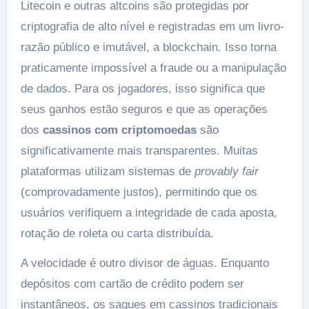
Litecoin e outras altcoins são protegidas por
criptografia de alto nível e registradas em um livro-
razão público e imutável, a blockchain. Isso torna
praticamente impossível a fraude ou a manipulação
de dados. Para os jogadores, isso significa que
seus ganhos estão seguros e que as operações
dos
cassinos com criptomoedas
são
significativamente mais transparentes. Muitas
plataformas utilizam sistemas de
provably fair
(comprovadamente justos), permitindo que os
usuários verifiquem a integridade de cada aposta,
rotação de roleta ou carta distribuída.
A velocidade é outro divisor de águas. Enquanto
depósitos com cartão de crédito podem ser
instantâneos, os saques em cassinos tradicionais