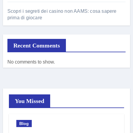
Scopri i segreti dei casino non AAMS: cosa sapere
prima di giocare
Recent Comments
No comments to show.
You Missed
Blog