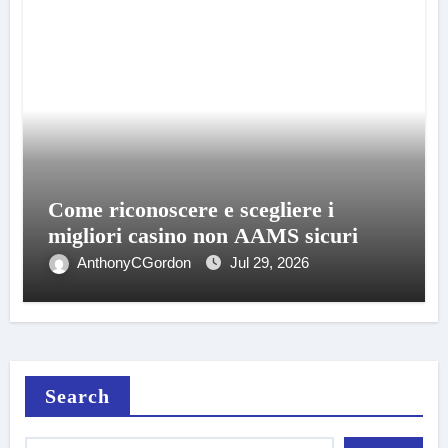
Come riconoscere e scegliere i
migliori casino non AAMS sicuri
AnthonyCGordon
Jul 29, 2026
Search