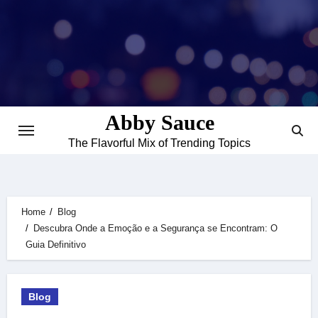
Skip
to
content
Abby Sauce
The Flavorful Mix of Trending Topics
Home
Blog
Descubra Onde a Emoção e a Segurança se Encontram: O
Guia Definitivo
Blog