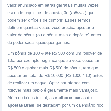
valor anunciado em letras garrafais muitas vezes
esconde requisitos de apostação (
rollover
) que
podem ser difíceis de cumprir. Esses termos
definem quantas vezes você precisa apostar o
valor do bônus (ou o bônus mais o depósito) antes
de poder sacar quaisquer ganhos.
Um bônus de 100% até R$ 500 com um rollover de
10x, por exemplo, significa que se você depositar
R$ 500 e ganhar mais R$ 500 de bônus, terá que
apostar um total de R$ 10.000 (R$ 1000 * 10) antes
de realizar um saque. Optar por ofertas com
rollover mais baixo é geralmente mais vantajoso.
Além do bônus inicial, as
melhores casas de
apostas Brasil
se destacam por um calendário rico