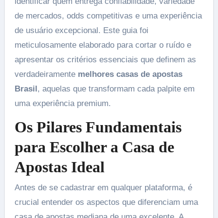
identificar quem entrega confiabilidade, variedade
de mercados, odds competitivas e uma experiência
de usuário excepcional. Este guia foi
meticulosamente elaborado para cortar o ruído e
apresentar os critérios essenciais que definem as
verdadeiramente
melhores casas de apostas
Brasil
, aquelas que transformam cada palpite em
uma experiência premium.
Os Pilares Fundamentais
para Escolher a Casa de
Apostas Ideal
Antes de se cadastrar em qualquer plataforma, é
crucial entender os aspectos que diferenciam uma
casa de apostas mediana de uma excelente. A