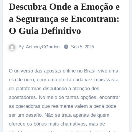
Descubra Onde a Emoção e
a Segurança se Encontram:
O Guia Definitivo
By
AnthonyCGordon
Sep 5, 2025
O universo das apostas online no Brasil vive uma
era de ouro, com uma oferta cada vez mais vasta
de plataformas disputando a atenção dos
apostadores. No meio de tantas opções, encontrar
as operadoras que realmente valem a pena pode
ser um desafio. Não se trata apenas de quem
oferece os bônus mais chamativos, mas de