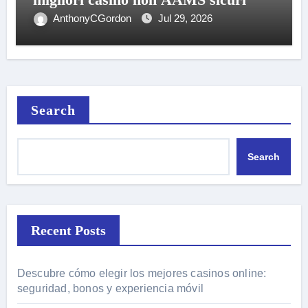
AnthonyCGordon
Jul 29, 2026
Search
Search
Recent Posts
Descubre cómo elegir los mejores casinos online:
seguridad, bonos y experiencia móvil