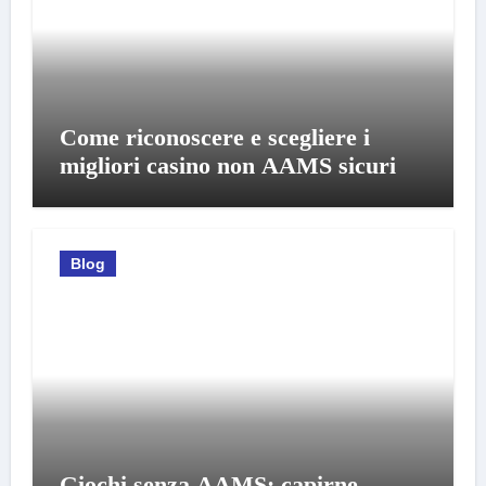
Come riconoscere e scegliere i
migliori casino non AAMS sicuri
Blog
Giochi senza AAMS: capirne