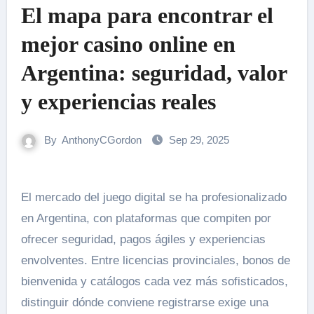
El mapa para encontrar el
mejor casino online en
Argentina: seguridad, valor
y experiencias reales
By
AnthonyCGordon
Sep 29, 2025
El mercado del juego digital se ha profesionalizado
en Argentina, con plataformas que compiten por
ofrecer seguridad, pagos ágiles y experiencias
envolventes. Entre licencias provinciales, bonos de
bienvenida y catálogos cada vez más sofisticados,
distinguir dónde conviene registrarse exige una