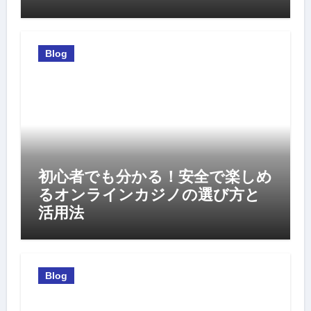
Blog
初心者でも分かる！安全で楽しめ
るオンラインカジノの選び方と
活用法
Blog