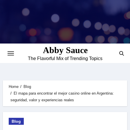
Skip
to
content
Abby Sauce
The Flavorful Mix of Trending Topics
Home
Blog
El mapa para encontrar el mejor casino online en Argentina:
seguridad, valor y experiencias reales
Blog