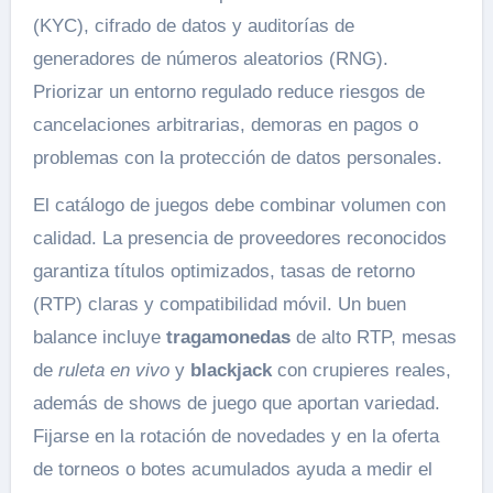
(KYC), cifrado de datos y auditorías de
generadores de números aleatorios (RNG).
Priorizar un entorno regulado reduce riesgos de
cancelaciones arbitrarias, demoras en pagos o
problemas con la protección de datos personales.
El catálogo de juegos debe combinar volumen con
calidad. La presencia de proveedores reconocidos
garantiza títulos optimizados, tasas de retorno
(RTP) claras y compatibilidad móvil. Un buen
balance incluye
tragamonedas
de alto RTP, mesas
de
ruleta en vivo
y
blackjack
con crupieres reales,
además de shows de juego que aportan variedad.
Fijarse en la rotación de novedades y en la oferta
de torneos o botes acumulados ayuda a medir el