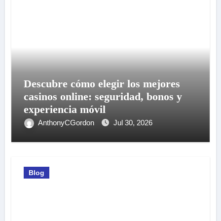
Descubre cómo elegir los mejores
casinos online: seguridad, bonos y
experiencia móvil
AnthonyCGordon
Jul 30, 2026
Blog