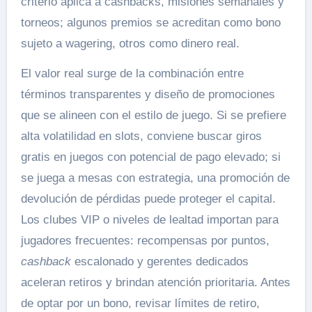
criterio aplica a cashbacks, misiones semanales y
torneos; algunos premios se acreditan como bono
sujeto a wagering, otros como dinero real.
El valor real surge de la combinación entre
términos transparentes y diseño de promociones
que se alineen con el estilo de juego. Si se prefiere
alta volatilidad en slots, conviene buscar giros
gratis en juegos con potencial de pago elevado; si
se juega a mesas con estrategia, una promoción de
devolución de pérdidas puede proteger el capital.
Los clubes VIP o niveles de lealtad importan para
jugadores frecuentes: recompensas por puntos,
cashback
escalonado y gerentes dedicados
aceleran retiros y brindan atención prioritaria. Antes
de optar por un bono, revisar límites de retiro,