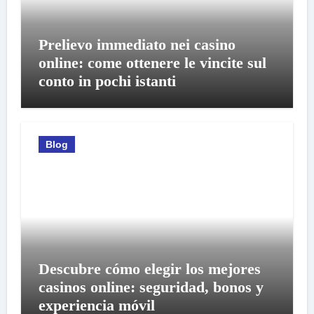
Prelievo immediato nei casino
online: come ottenere le vincite sul
conto in pochi istanti
Blog
Descubre cómo elegir los mejores
casinos online: seguridad, bonos y
experiencia móvil