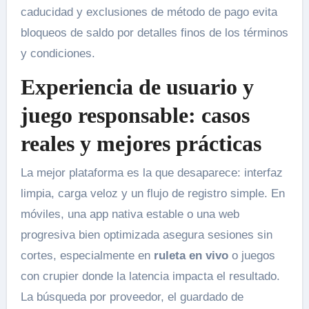
caducidad y exclusiones de método de pago evita
bloqueos de saldo por detalles finos de los términos
y condiciones.
Experiencia de usuario y
juego responsable: casos
reales y mejores prácticas
La mejor plataforma es la que desaparece: interfaz
limpia, carga veloz y un flujo de registro simple. En
móviles, una app nativa estable o una web
progresiva bien optimizada asegura sesiones sin
cortes, especialmente en
ruleta en vivo
o juegos
con crupier donde la latencia impacta el resultado.
La búsqueda por proveedor, el guardado de