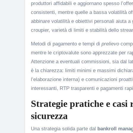
produttori affidabili e aggiornano spesso l’offer
consistenti, mentre quelle a bassa volatilità o
abbinare volatilità e obiettivi personali aiuta a 
croupier, varietà di limiti e stabilità dello st
Metodi di pagamento e tempi di
prelievo
comple
mentre le criptovalute sono apprezzate per rap
Attenzione a eventuali commissioni, sia dal l
è la chiarezza: limiti minimi e massimi dichia
l’elaborazione interna) e comunicazioni proatt
interessanti, RTP trasparenti e pagamenti rapidi
Strategie pratiche e casi r
sicurezza
Una strategia solida parte dal
bankroll mana