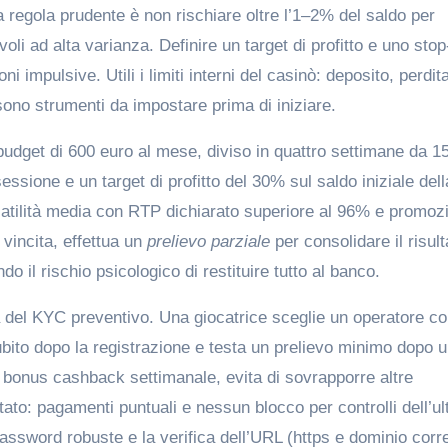
a regola prudente è non rischiare oltre l’1–2% del saldo per
oli ad alta varianza. Definire un target di profitto e uno stop
i impulsive. Utili i limiti interni del casinò: deposito, perdit
no strumenti da impostare prima di iniziare.
udget di 600 euro al mese, diviso in quattro settimane da 1
essione e un target di profitto del 30% sul saldo iniziale dell
latilità media con RTP dichiarato superiore al 96% e promozi
vincita, effettua un
prelievo parziale
per consolidare il risult
do il rischio psicologico di restituire tutto al banco.
 del KYC preventivo. Una giocatrice sceglie un operatore c
ubito dopo la registrazione e testa un prelievo minimo dopo 
 bonus cashback settimanale, evita di sovrapporre altre
tato: pagamenti puntuali e nessun blocco per controlli dell’ul
password robuste e la verifica dell’URL (https e dominio corre