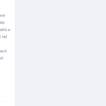
ive
lle
lità e
i nel
cace
ti