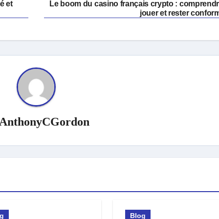
é et
Le boom du casino français crypto : comprendr
jouer et rester confor
AnthonyCGordon
og
Blog