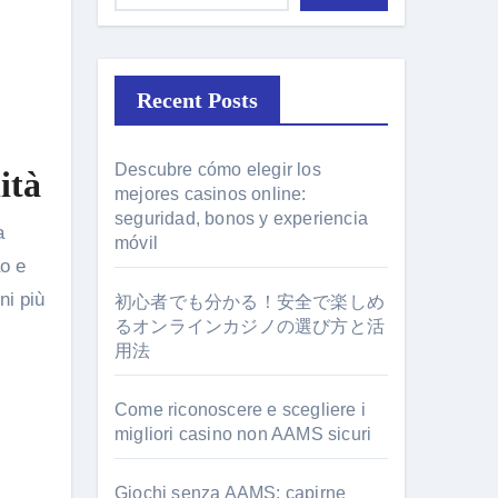
Recent Posts
Descubre cómo elegir los
ità
mejores casinos online:
seguridad, bonos y experiencia
a
móvil
o e
ni più
初心者でも分かる！安全で楽しめ
るオンラインカジノの選び方と活
用法
Come riconoscere e scegliere i
migliori casino non AAMS sicuri
Giochi senza AAMS: capirne