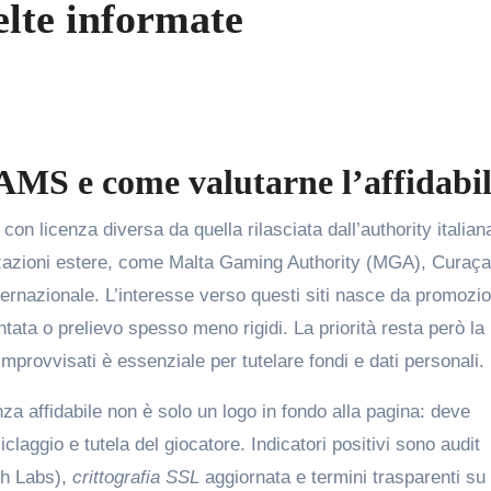
elte informate
AMS e come valutarne l’affidabil
on licenza diversa da quella rilasciata dall’authority italian
zazioni estere, come Malta Gaming Authority (MGA), Curaça
ternazionale. L’interesse verso questi siti nasce da promozio
puntata o prelievo spesso meno rigidi. La priorità resta però la
improvvisati è essenziale per tutelare fondi e dati personali.
nza affidabile non è solo un logo in fondo alla pagina: deve
claggio e tutela del giocatore. Indicatori positivi sono audit
ch Labs),
crittografia SSL
aggiornata e termini trasparenti su