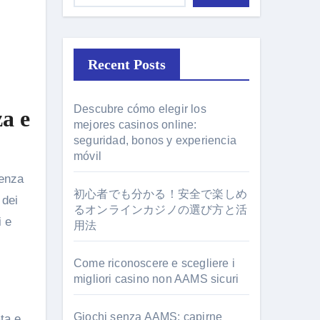
Recent Posts
Descubre cómo elegir los
za e
mejores casinos online:
seguridad, bonos y experiencia
móvil
senza
初心者でも分かる！安全で楽しめ
 dei
るオンラインカジノの選び方と活
i e
用法
Come riconoscere e scegliere i
migliori casino non AAMS sicuri
Giochi senza AAMS: capirne
ata e