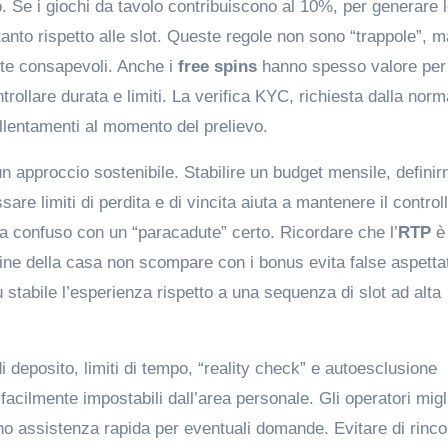
o. Se i giochi da tavolo contribuiscono al 10%, per generare 
anto rispetto alle slot. Queste regole non sono “trappole”, m
te consapevoli. Anche i
free spins
hanno spesso valore per 
ontrollare durata e limiti. La verifica KYC, richiesta dalla norm
llentamenti al momento del prelievo.
n approccio sostenibile. Stabilire un budget mensile, definir
re limiti di perdita e di vincita aiuta a mantenere il controllo
va confuso con un “paracadute” certo. Ricordare che l’
RTP
è
gine della casa non scompare con i bonus evita false aspetta
iù stabile l’esperienza rispetto a una sequenza di slot ad alta
i deposito, limiti di tempo, “reality check” e autoesclusione
ilmente impostabili dall’area personale. Gli operatori migli
no assistenza rapida per eventuali domande. Evitare di rinco