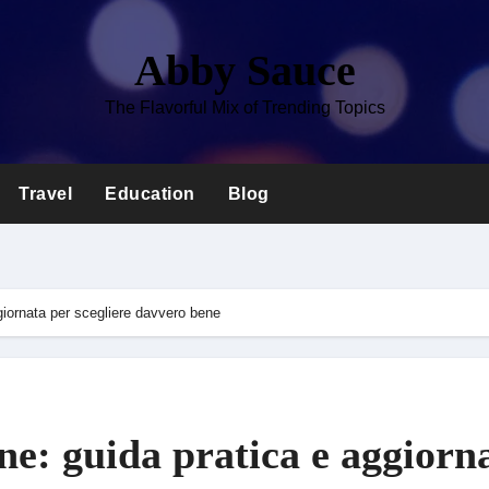
Abby Sauce
The Flavorful Mix of Trending Topics
Travel
Education
Blog
ggiornata per scegliere davvero bene
ine: guida pratica e aggiorn