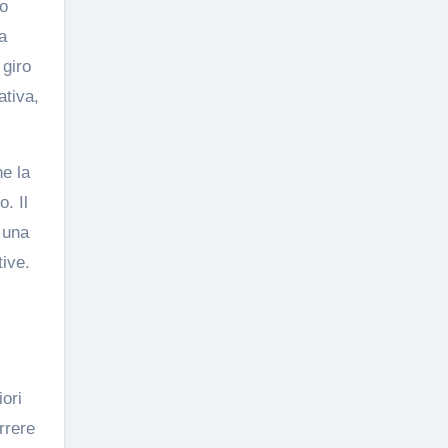
lo
a
giro
ativa,
ne la
. Il
 una
tive.
ori
rrere