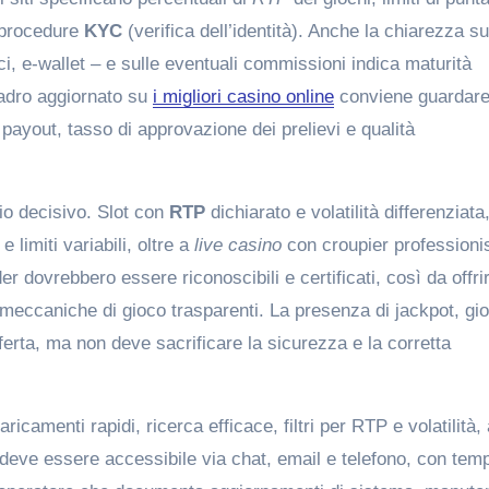
e procedure
KYC
(verifica dell’identità). Anche la chiarezza su
ci, e-wallet – e sulle eventuali commissioni indica maturità
uadro aggiornato su
i migliori casino online
conviene guardare
payout, tasso di approvazione dei prelievi e qualità
erio decisivo. Slot con
RTP
dichiarato e volatilità differenziata
 limiti variabili, oltre a
live casino
con croupier professionis
r dovrebbero essere riconoscibili e certificati, così da offri
 meccaniche di gioco trasparenti. La presenza di jackpot, gio
fferta, ma non deve sacrificare la sicurezza e la corretta
aricamenti rapidi, ricerca efficace, filtri per RTP e volatilità,
deve essere accessibile via chat, email e telefono, con temp