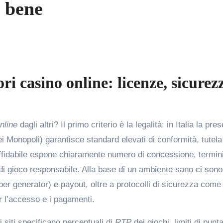
o bene
ri casino online: licenze, sicurez
online
dagli altri? Il primo criterio è la legalità: in Italia la pre
 Monopoli) garantisce standard elevati di conformità, tutela
 affidabile espone chiaramente numero di concessione, termin
i di gioco responsabile. Alla base di un ambiente sano ci sono
r generator) e payout, oltre a protocolli di sicurezza come
r l’accesso e i pagamenti.
i siti specificano percentuali di
RTP
dei giochi, limiti di punt