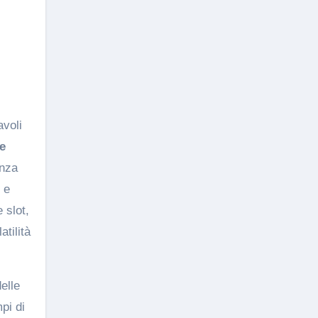
avoli
e
enza
 e
 slot,
latilità
elle
pi di