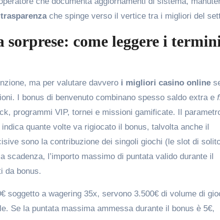
n operatore che documenta aggiornamenti di sistema, manute
i
trasparenza
che spinge verso il vertice tra i migliori del set
 sorprese: come leggere i termini
tenzione, ma per valutare davvero
i migliori casino online
se
mozioni. I bonus di benvenuto combinano spesso saldo extra e
k, programmi VIP, tornei e missioni gamificate. Il parametr
: indica quante volte va rigiocato il bonus, talvolta anche il
isive sono la contribuzione dei singoli giochi (le slot di solit
la scadenza, l’importo massimo di puntata valido durante il
ti da bonus.
0€ soggetto a wagering 35x, servono 3.500€ di volume di gio
abile. Se la puntata massima ammessa durante il bonus è 5€,