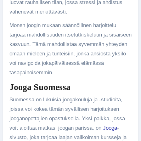
luovat rauhallisen tilan, jossa stressi ja ahdistus
vähenevät merkittävästi.
Monen joogin mukaan säännöllinen harjoittelu
tarjoaa mahdollisuuden itsetutkiskeluun ja sisäiseen
kasvuun. Tämä mahdollistaa syvemmän yhteyden
omaan mieleen ja tunteisiin, jonka ansiosta yksilö
voi navigoida jokapäiväisessä elämässä
tasapainoisemmin.
Jooga Suomessa
Suomessa on lukuisia joogakouluja ja -studioita,
joissa voi kokea tämän syvällisen harjoituksen
jooganopettajien opastuksella. Yksi paikka, jossa
voit aloittaa matkasi joogan parissa, on
Jooga
-
sivusto, joka tarjoaa laajan valikoiman kursseja ja