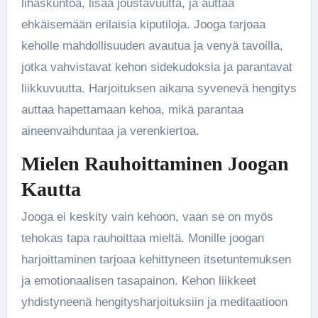
lihaskuntoa, lisää joustavuutta, ja auttaa
ehkäisemään erilaisia kiputiloja. Jooga tarjoaa
keholle mahdollisuuden avautua ja venyä tavoilla,
jotka vahvistavat kehon sidekudoksia ja parantavat
liikkuvuutta. Harjoituksen aikana syvenevä hengitys
auttaa hapettamaan kehoa, mikä parantaa
aineenvaihduntaa ja verenkiertoa.
Mielen Rauhoittaminen Joogan
Kautta
Jooga ei keskity vain kehoon, vaan se on myös
tehokas tapa rauhoittaa mieltä. Monille joogan
harjoittaminen tarjoaa kehittyneen itsetuntemuksen
ja emotionaalisen tasapainon. Kehon liikkeet
yhdistyneenä hengitysharjoituksiin ja meditaatioon