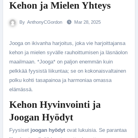
Kehon ja Mielen Yhteys
By
AnthonyCGordon
Mar 28, 2025
Jooga on ikivanha harjoitus, joka vie harjoittajansa
kehon ja mielen syvälle rauhoittumisen ja läsnäolon
maailmaan. *Jooga* on paljon enemmän kuin
pelkkää fyysistä liikuntaa; se on kokonaisvaltainen
polku kohti tasapainoa ja harmoniaa omassa
elämässä.
Kehon Hyvinvointi ja
Joogan Hyödyt
Fyysiset
joogan hyödyt
ovat lukuisia. Se parantaa