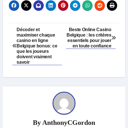
Post
Décoder et
Beste Online Casino
maximiser chaque
Belgique : les critères
navigation
casino en ligne
essentiels pour jouer
Belgique bonus: ce
en toute confiance
que les joueurs
doivent vraiment
savoir
By
AnthonyCGordon