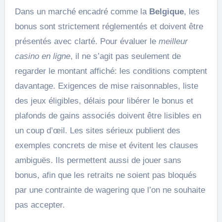
Dans un marché encadré comme la
Belgique
, les
bonus sont strictement réglementés et doivent être
présentés avec clarté. Pour évaluer le
meilleur
casino en ligne
, il ne s’agit pas seulement de
regarder le montant affiché: les conditions comptent
davantage. Exigences de mise raisonnables, liste
des jeux éligibles, délais pour libérer le bonus et
plafonds de gains associés doivent être lisibles en
un coup d’œil. Les sites sérieux publient des
exemples concrets de mise et évitent les clauses
ambiguës. Ils permettent aussi de jouer sans
bonus, afin que les retraits ne soient pas bloqués
par une contrainte de wagering que l’on ne souhaite
pas accepter.