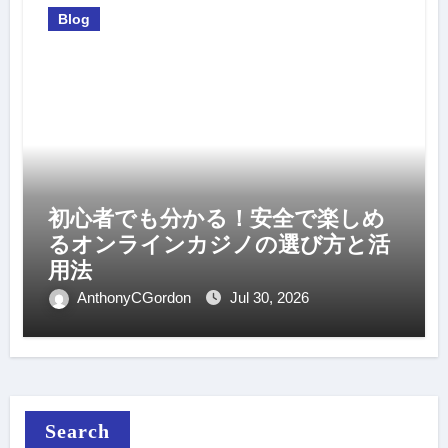
Blog
初心者でも分かる！安全で楽しめ
るオンラインカジノの選び方と活
用法
AnthonyCGordon
Jul 30, 2026
Search