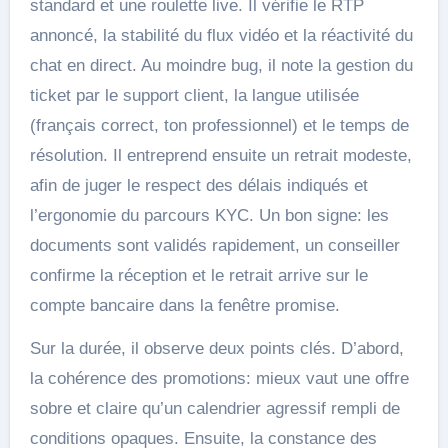
standard et une roulette live. Il vérifie le RTP
annoncé, la stabilité du flux vidéo et la réactivité du
chat en direct. Au moindre bug, il note la gestion du
ticket par le support client, la langue utilisée
(français correct, ton professionnel) et le temps de
résolution. Il entreprend ensuite un retrait modeste,
afin de juger le respect des délais indiqués et
l’ergonomie du parcours KYC. Un bon signe: les
documents sont validés rapidement, un conseiller
confirme la réception et le retrait arrive sur le
compte bancaire dans la fenêtre promise.
Sur la durée, il observe deux points clés. D’abord,
la cohérence des promotions: mieux vaut une offre
sobre et claire qu’un calendrier agressif rempli de
conditions opaques. Ensuite, la constance des