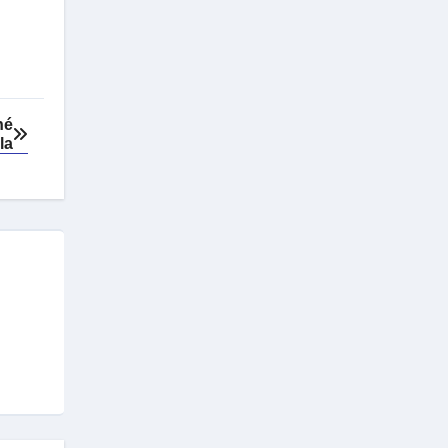
hé
la