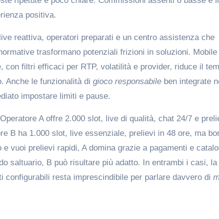
este ripetute e poco chiare. Commissioni assenti o basse e li
erienza positiva.
 live reattiva, operatori preparati e un centro assistenza che
ormative trasformano potenziali frizioni in soluzioni. Mobil
 con filtri efficaci per RTP, volatilità e provider, riduce il te
o. Anche le funzionalità di
gioco responsabile
ben integrate n
iato impostare limiti e pause.
peratore A offre 2.000 slot, live di qualità, chat 24/7 e preli
e B ha 1.000 slot, live essenziale, prelievi in 48 ore, ma b
e vuoi prelievi rapidi, A domina grazie a pagamenti e catalo
 saltuario, B può risultare più adatto. In entrambi i casi, la
miti configurabili resta imprescindibile per parlare davvero di
m