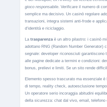
gioco responsabile
. Verificare il numero di con
semplice ma decisivo. Un casinò regolare adot
transazioni, integra sistemi anti-frode e app
d’identità e riciclaggio.
La
trasparenza
è un altro pilastro: i casinò m
adottano RNG (Random Number Generator) certif
segnale: developer riconosciuti garantiscono tito
alle pagine dedicate a termini e condizioni: 
bonus, prelievi e limiti. Se un sito rende diffi
Elemento spesso trascurato ma essenziale è l
di tempo, reality check, autoesclusione tempo
Un operatore serio incoraggia abitudini equilib
della sicurezza: chat dal vivo, email, telefon