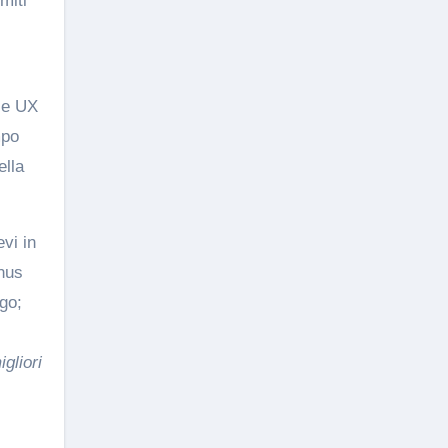
miti
e e UX
mpo
ella
evi in
onus
go;
igliori