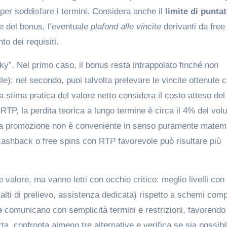
per soddisfare i termini. Considera anche il
limite di punta
e del bonus, l’eventuale
plafond alle vincite
derivanti da free
to dei requisiti.
cky”. Nel primo caso, il bonus resta intrappolato finché non
e); nel secondo, puoi talvolta prelevare le vincite ottenute c
stima pratica del valore netto considera il costo atteso del
TP, la perdita teorica a lungo termine è circa il 4% del vol
 la promozione non è conveniente in senso puramente matem
i cashback o free spins con RTP favorevole può risultare più
alore, ma vanno letti con occhio critico: meglio livelli con
ù alti di prelievo, assistenza dedicata) rispetto a schemi com
e
comunicano con semplicità termini e restrizioni, favorendo
ta, confronta almeno tre alternative e verifica se sia possibi