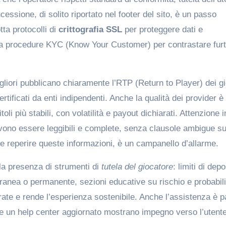
cessione, di solito riportato nel footer del sito, è un passo
ta protocolli di
crittografia SSL
per proteggere dati e
lica procedure KYC (Know Your Customer) per contrastare furt
igliori pubblicano chiaramente l’RTP (Return to Player) dei g
icati da enti indipendenti. Anche la qualità dei provider è
li più stabili, con volatilità e payout dichiarati. Attenzione i
devono essere leggibili e complete, senza clausole ambigue s
cile reperire queste informazioni, è un campanello d’allarme.
a presenza di strumenti di
tutela del giocatore
: limiti di dep
ranea o permanente, sezioni educative su rischio e probabili
rate e rende l’esperienza sostenibile. Anche l’assistenza è p
o e un help center aggiornato mostrano impegno verso l’utente