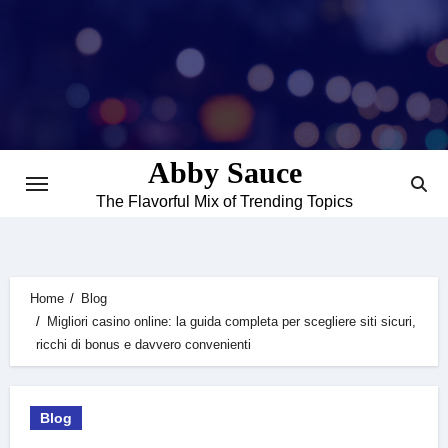
Skip
to
content
Abby Sauce
The Flavorful Mix of Trending Topics
Home
Blog
Migliori casino online: la guida completa per scegliere siti sicuri,
ricchi di bonus e davvero convenienti
Blog