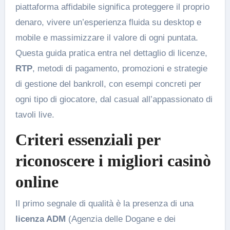
piattaforma affidabile significa proteggere il proprio
denaro, vivere un’esperienza fluida su desktop e
mobile e massimizzare il valore di ogni puntata.
Questa guida pratica entra nel dettaglio di licenze,
RTP
, metodi di pagamento, promozioni e strategie
di gestione del bankroll, con esempi concreti per
ogni tipo di giocatore, dal casual all’appassionato di
tavoli live.
Criteri essenziali per
riconoscere i migliori casinò
online
Il primo segnale di qualità è la presenza di una
licenza ADM
(Agenzia delle Dogane e dei