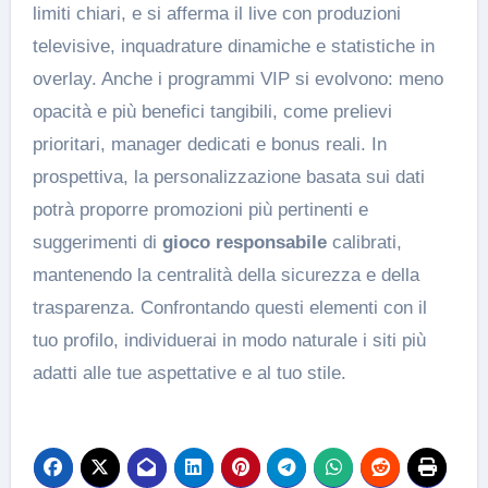
limiti chiari, e si afferma il live con produzioni
televisive, inquadrature dinamiche e statistiche in
overlay. Anche i programmi VIP si evolvono: meno
opacità e più benefici tangibili, come prelievi
prioritari, manager dedicati e bonus reali. In
prospettiva, la personalizzazione basata sui dati
potrà proporre promozioni più pertinenti e
suggerimenti di
gioco responsabile
calibrati,
mantenendo la centralità della sicurezza e della
trasparenza. Confrontando questi elementi con il
tuo profilo, individuerai in modo naturale i siti più
adatti alle tue aspettative e al tuo stile.