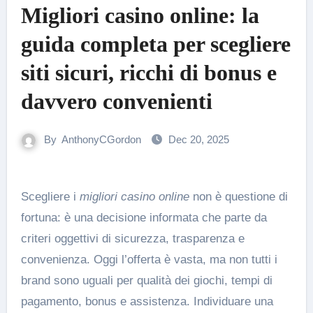
Migliori casino online: la
guida completa per scegliere
siti sicuri, ricchi di bonus e
davvero convenienti
By
AnthonyCGordon
Dec 20, 2025
Scegliere i
migliori casino online
non è questione di
fortuna: è una decisione informata che parte da
criteri oggettivi di sicurezza, trasparenza e
convenienza. Oggi l’offerta è vasta, ma non tutti i
brand sono uguali per qualità dei giochi, tempi di
pagamento, bonus e assistenza. Individuare una