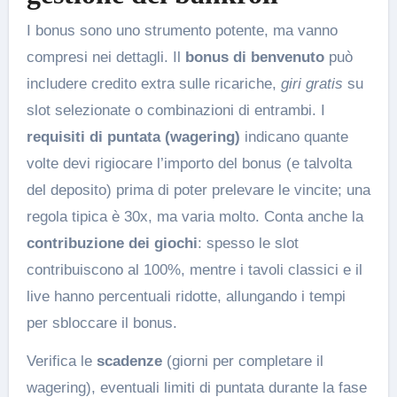
I bonus sono uno strumento potente, ma vanno
compresi nei dettagli. Il
bonus di benvenuto
può
includere credito extra sulle ricariche,
giri gratis
su
slot selezionate o combinazioni di entrambi. I
requisiti di puntata (wagering)
indicano quante
volte devi rigiocare l’importo del bonus (e talvolta
del deposito) prima di poter prelevare le vincite; una
regola tipica è 30x, ma varia molto. Conta anche la
contribuzione dei giochi
: spesso le slot
contribuiscono al 100%, mentre i tavoli classici e il
live hanno percentuali ridotte, allungando i tempi
per sbloccare il bonus.
Verifica le
scadenze
(giorni per completare il
wagering), eventuali limiti di puntata durante la fase