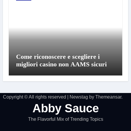
Come riconoscere e scegliere i
migliori casino non AAMS sicuri
Copyright © All rights reserved
|
Newstag
by
Themeansar
.
Abby Sauce
The Flavorful Mix of Trending Topics