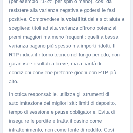
(per esempio l’1-2% per spin o mano), così da
resistere alla varianza negativa e godersi le fasi
positive. Comprendere la
volatilità
delle slot aiuta a
scegliere: titoli ad alta varianza offrono potenziali
premi maggiori ma meno frequenti; quelli a bassa
varianza pagano più spesso ma importi ridotti. Il
RTP
indica il ritorno teorico nel lungo periodo, non
garantisce risultati a breve, ma a parità di
condizioni conviene preferire giochi con RTP più
alto.
In ottica responsabile, utilizza gli strumenti di
autolimitazione dei migliori siti: limiti di deposito,
tempo di sessione e pause obbligatorie. Evita di
inseguire le perdite e tratta il casino come
intrattenimento, non come fonte di reddito. Così