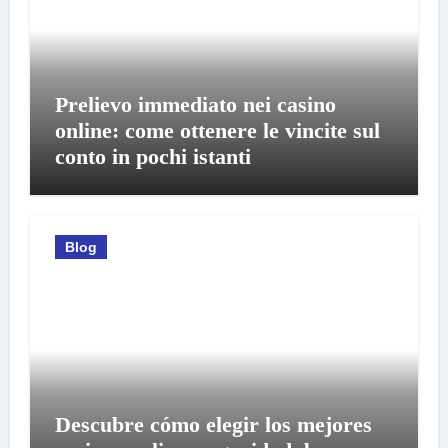
Prelievo immediato nei casino
online: come ottenere le vincite sul
conto in pochi istanti
Blog
Descubre cómo elegir los mejores