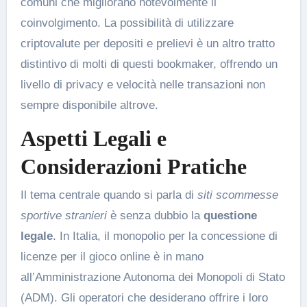
comuni che migliorano notevolmente il
coinvolgimento. La possibilità di utilizzare
criptovalute per depositi e prelievi è un altro tratto
distintivo di molti di questi bookmaker, offrendo un
livello di privacy e velocità nelle transazioni non
sempre disponibile altrove.
Aspetti Legali e
Considerazioni Pratiche
Il tema centrale quando si parla di
siti scommesse
sportive stranieri
è senza dubbio la
questione
legale
. In Italia, il monopolio per la concessione di
licenze per il gioco online è in mano
all’Amministrazione Autonoma dei Monopoli di Stato
(ADM). Gli operatori che desiderano offrire i loro