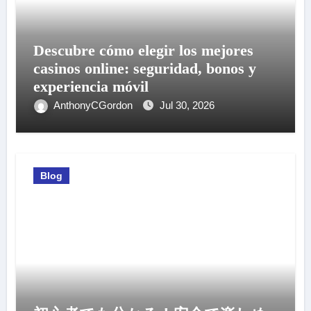
Descubre cómo elegir los mejores
casinos online: seguridad, bonos y
experiencia móvil
AnthonyCGordon
Jul 30, 2026
Blog