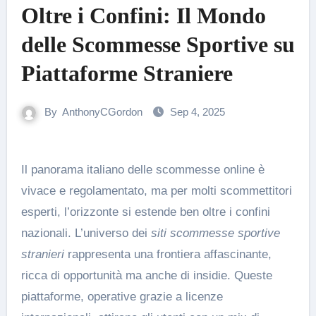
Oltre i Confini: Il Mondo
delle Scommesse Sportive su
Piattaforme Straniere
By
AnthonyCGordon
Sep 4, 2025
Il panorama italiano delle scommesse online è
vivace e regolamentato, ma per molti scommettitori
esperti, l’orizzonte si estende ben oltre i confini
nazionali. L’universo dei
siti scommesse sportive
stranieri
rappresenta una frontiera affascinante,
ricca di opportunità ma anche di insidie. Queste
piattaforme, operative grazie a licenze