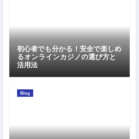
初心者でも分かる！安全で楽しめ
るオンラインカジノの選び方と
活用法
Blog