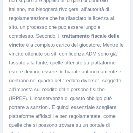
non si può fare appello all’organo di controllo
italiano, ma bisognerà rivolgersi all’autorità di
regolamentazione che ha rilasciato la licenza al
sito, un processo che può essere lungo e
complesso. Secondo, il
trattamento fiscale delle
vincite
è a completo carico del giocatore. Mentre le
vincite ottenute su siti con licenza ADM sono già
tassate alla fonte, quelle ottenute su piattaforme
estere devono essere dichiarate autonomamente e
rientrano nel quadro del “reddito diverso”, soggetto
all’imposta sul reddito delle persone fisiche
(IRPEF). L’inosservanza di questo obbligo può
portare a sanzioni. È quindi essenziale scegliere
piattaforme affidabili e ben regolamentate, come
quelle che si possono trovare su un portale di