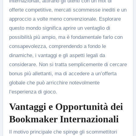
internazionali, attirano gli utenti con un mix di
offerte competitive, mercati scommesse inediti e un
approccio a volte meno convenzionale. Esplorare
questo mondo significa aprire un ventaglio di
possibilità più ampio, ma è fondamentale farlo con
consapevolezza, comprendendo a fondo le
dinamiche, i vantaggi e gli aspetti legali da
considerare. Non si tratta semplicemente di cercare
bonus più allettanti, ma di accedere a un’offerta
globale che può arricchire notevolmente
l’esperienza di gioco.
Vantaggi e Opportunità dei
Bookmaker Internazionali
Il motivo principale che spinge gli scommettitori