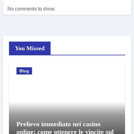
No comments to show.
You Missed
Blog
Prelievo immediato nei casino
online: come ottenere le vincite sul