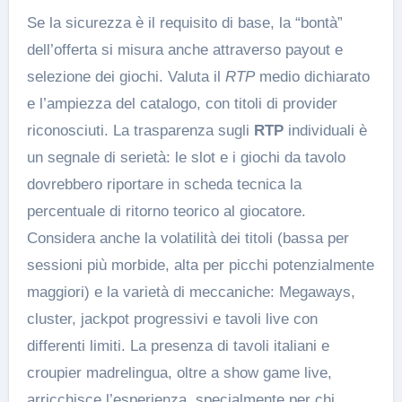
Se la sicurezza è il requisito di base, la “bontà”
dell’offerta si misura anche attraverso payout e
selezione dei giochi. Valuta il
RTP
medio dichiarato
e l’ampiezza del catalogo, con titoli di provider
riconosciuti. La trasparenza sugli
RTP
individuali è
un segnale di serietà: le slot e i giochi da tavolo
dovrebbero riportare in scheda tecnica la
percentuale di ritorno teorico al giocatore.
Considera anche la volatilità dei titoli (bassa per
sessioni più morbide, alta per picchi potenzialmente
maggiori) e la varietà di meccaniche: Megaways,
cluster, jackpot progressivi e tavoli live con
differenti limiti. La presenza di tavoli italiani e
croupier madrelingua, oltre a show game live,
arricchisce l’esperienza, specialmente per chi