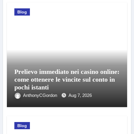
Blog
Prelievo immediato nei casino online:
come ottenere le vincite sul conto in
pochi istanti
AnthonyCGordon
Aug 7, 2026
Blog