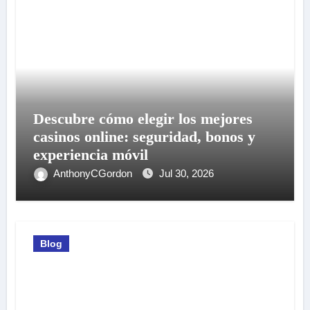
Descubre cómo elegir los mejores
casinos online: seguridad, bonos y
experiencia móvil
AnthonyCGordon
Jul 30, 2026
Blog