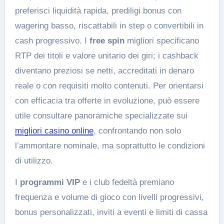
preferisci liquidità rapida, prediligi bonus con
wagering basso, riscattabili in step o convertibili in
cash progressivo. I
free spin
migliori specificano
RTP dei titoli e valore unitario dei giri; i cashback
diventano preziosi se netti, accreditati in denaro
reale o con requisiti molto contenuti. Per orientarsi
con efficacia tra offerte in evoluzione, può essere
utile consultare panoramiche specializzate sui
migliori casino online
, confrontando non solo
l’ammontare nominale, ma soprattutto le condizioni
di utilizzo.
I
programmi VIP
e i club fedeltà premiano
frequenza e volume di gioco con livelli progressivi,
bonus personalizzati, inviti a eventi e limiti di cassa