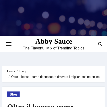
Skip
to
content
Abby Sauce
The Flavorful Mix of Trending Topics
Home
Blog
Oltre il bonus: come riconoscere davvero i migliori casino online
Blog
Oltre il bonus: come