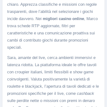
chiaro. Apprezza classifiche e missioni con regole
trasparenti, dove l’abilità nel selezionare i giochi
incide davvero. Nei
migliori casino online
, Marco
trova schede RTP aggiornate, filtri per
caratteristiche e una comunicazione proattiva sui
cambi di contributo giochi durante promozioni
speciali.
Sara, amante del live, cerca ambienti immersivi e
latenza ridotta. La piattaforma ideale le offre tavoli
con croupier italiani, limiti flessibili e show game
coinvolgenti. Valuta positivamente la varietà di
roulette e blackjack, l’apertura di tavoli dedicati e le
promozioni specifiche per il live, come
cashback
sulle perdite nette o missioni con premi in denaro