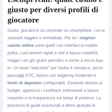
giusto per diversi profili di
giocatore
Giulia, giocatrice occasionale su smartphone, cerca
sessioni leggere e immediate. Per lei i
migliori
casino online
sono quelli con interfaccia mobile
pulita, caricamenti rapidi e slot a
bassa volatilità
,
magari con giri gratis periodici e tornei a micro buy-
in. Un buon “welcome” per Giulia è semplice: pochi
passaggi KYC, bonus con wagering moderato e
limiti di deposito
configurabili. Essendo attenta al
budget, apprezza i cashback settimanali a basso
requisito e la trasparenza sui tempi di prelievo. La
presenza di guide essenziali e demo gratuite le