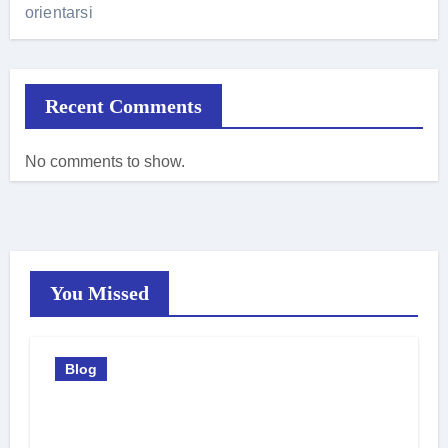
orientarsi
Recent Comments
No comments to show.
You Missed
Blog