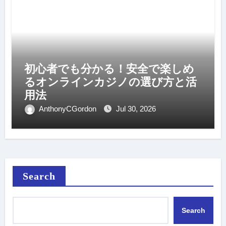
初心者でも分かる！安全で楽しめ
るオンラインカジノの選び方と活
用法
AnthonyCGordon
Jul 30, 2026
Search
Search