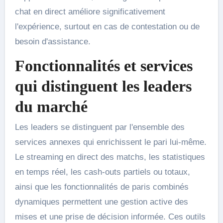
chat en direct améliore significativement
l'expérience, surtout en cas de contestation ou de
besoin d'assistance.
Fonctionnalités et services
qui distinguent les leaders
du marché
Les leaders se distinguent par l'ensemble des
services annexes qui enrichissent le pari lui-même.
Le streaming en direct des matchs, les statistiques
en temps réel, les cash-outs partiels ou totaux,
ainsi que les fonctionnalités de paris combinés
dynamiques permettent une gestion active des
mises et une prise de décision informée. Ces outils