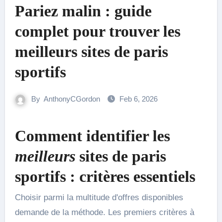
Pariez malin : guide
complet pour trouver les
meilleurs sites de paris
sportifs
By
AnthonyCGordon
Feb 6, 2026
Comment identifier les
meilleurs
sites de paris
sportifs : critères essentiels
Choisir parmi la multitude d'offres disponibles
demande de la méthode. Les premiers critères à