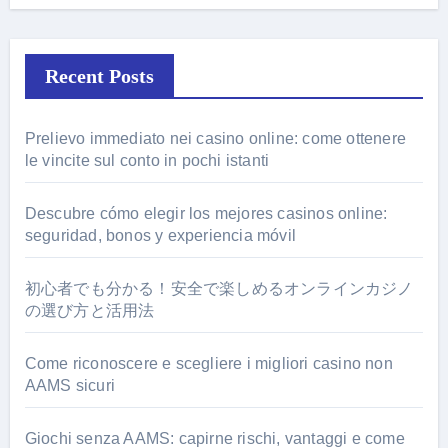
Recent Posts
Prelievo immediato nei casino online: come ottenere
le vincite sul conto in pochi istanti
Descubre cómo elegir los mejores casinos online:
seguridad, bonos y experiencia móvil
初心者でも分かる！安全で楽しめるオンラインカジノ
の選び方と活用法
Come riconoscere e scegliere i migliori casino non
AAMS sicuri
Giochi senza AAMS: capirne rischi, vantaggi e come