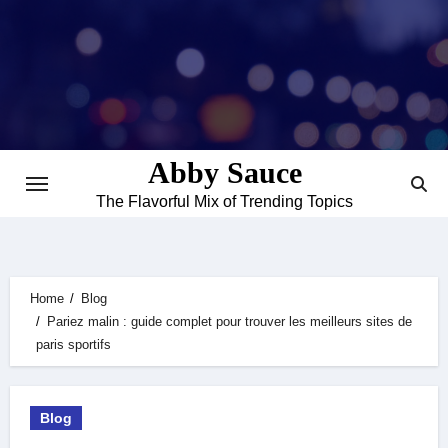
Skip
to
content
Abby Sauce
The Flavorful Mix of Trending Topics
Home
Blog
Pariez malin : guide complet pour trouver les meilleurs sites de
paris sportifs
Blog