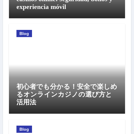
experiencia móvil
Blog
初心者でも分かる！安全で楽しめ
るオンラインカジノの選び方と
活用法
Blog