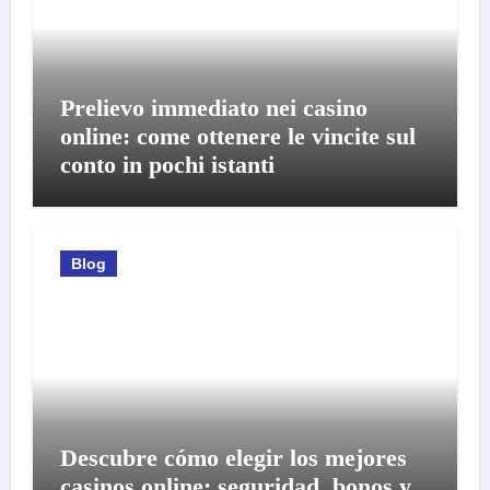
Prelievo immediato nei casino
online: come ottenere le vincite sul
conto in pochi istanti
Blog
Descubre cómo elegir los mejores
casinos online: seguridad, bonos y