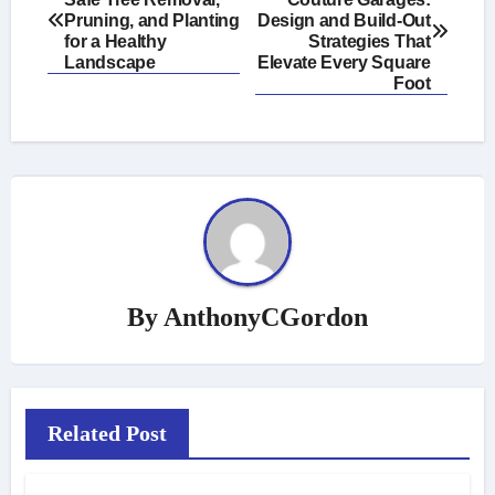
navigation
Pruning, and Planting
Design and Build-Out
for a Healthy
Strategies That
Landscape
Elevate Every Square
Foot
By
AnthonyCGordon
Related Post