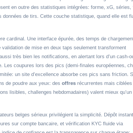
sent en outre des statistiques intégrées: forme, xG, séries, 
 données de tirs. Cette couche statistique, quand elle est fi
itère cardinal. Une interface épurée, des temps de chargemen
 validation de mise en deux taps seulement transforment
ussi très bien les notifications, en alertant lors d’un cash-o
e. Les coupures lors des pics (demi-finales européennes, c
mitée: un site d’excellence absorbe ces pics sans friction. S
ins de poudre aux yeux: des
offres
récurrentes mais ciblées
tions lisibles, challenges hebdomadaires) valent mieux qu’un
eurs belges sérieux privilégient la simplicité. Dépôt instan
ures sur compte bancaire, et vérification KYC fluide via
 indice de confiance est la transparence sur chaque étape: