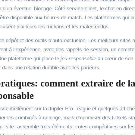
n d’un éventuel blocage. Côté service client, le chat en direc
être disponible aux heures de match. Les plateformes qui pu
isent d’ailleurs les frictions et les malentendus.
de dépôt et des outils d’auto-exclusion. Les meilleurs sites n
grent à l’expérience, avec des rappels de session, un compte
ne plateforme qui place le
jeu responsable
au cœur de son
t dans une relation durable avec les parieurs.
pratiques: comment extraire de l
sponsable
essentiellement sur la Jupiler Pro League et quelques affich
ier les combinés à rallonge, mais d’optimiser des tickets si
lleur site rassemble trois éléments: cotes compétitives sur les