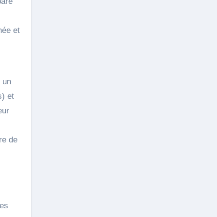
pare
née et
e un
) et
eur
re de
des