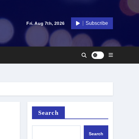
Subscribe
Fri. Aug 7th, 2026
Search
Search