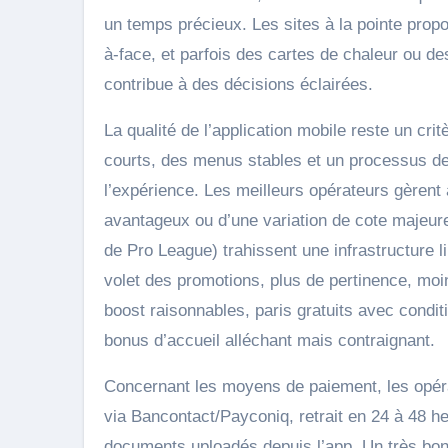
un temps précieux. Les sites à la pointe propo
à-face, et parfois des cartes de chaleur ou des
contribue à des décisions éclairées.
La qualité de l’application mobile reste un cr
courts, des menus stables et un processus de
l’expérience. Les meilleurs opérateurs gèrent a
avantageux ou d’une variation de cote majeur
de Pro League) trahissent une infrastructure li
volet des promotions, plus de pertinence, mo
boost raisonnables, paris gratuits avec condi
bonus d’accueil alléchant mais contraignant.
Concernant les moyens de paiement, les opérat
via Bancontact/Payconiq, retrait en 24 à 48 he
documents uploadés depuis l’app. Un très bon