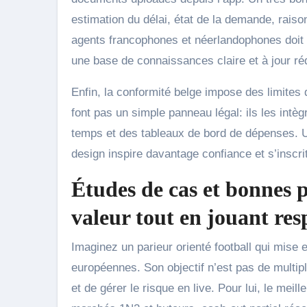
estimation du délai, état de la demande, raiso
agents francophones et néerlandophones doit 
une base de connaissances claire et à jour rédu
Enfin, la conformité belge impose des limites 
font pas un simple panneau légal: ils les intè
temps et des tableaux de bord de dépenses. U
design inspire davantage confiance et s’inscri
Études de cas et bonnes 
valeur tout en jouant re
Imaginez un parieur orienté football qui mise 
européennes. Son objectif n’est pas de multipl
et de gérer le risque en live. Pour lui, le mei