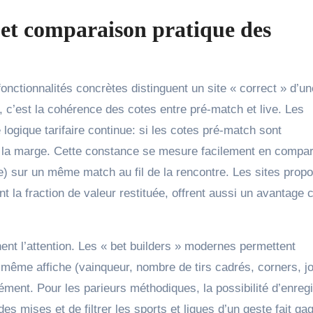
s et comparaison pratique des
nctionnalités concrètes distinguent un site « correct » d’un
 c’est la cohérence des cotes entre pré-match et live. Les
logique tarifaire continue: si les cotes pré-match sont
 » la marge. Cette constance se mesure facilement en compar
e) sur un même match au fil de la rencontre. Les sites prop
 la fraction de valeur restituée, offrent aussi un avantage c
nent l’attention. Les « bet builders » modernes permettent
 même affiche (vainqueur, nombre de tirs cadrés, corners, j
ment. Pour les parieurs méthodiques, la possibilité d’enregi
es mises et de filtrer les sports et ligues d’un geste fait ga