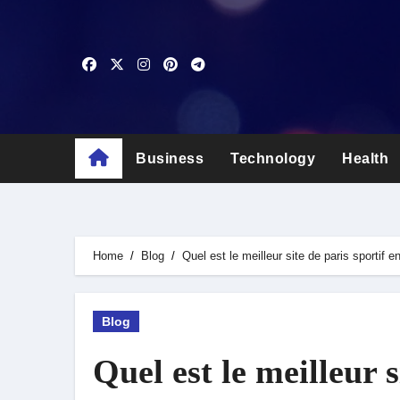
Skip
to
content
Business
Technology
Health
Home
Blog
Quel est le meilleur site de paris sportif
Blog
Quel est le meilleur s