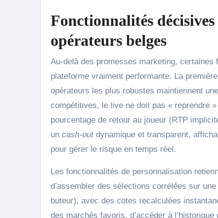
Fonctionnalités décisive
opérateurs belges
Au-delà des promesses marketing, certaines fo
plateforme vraiment performante. La première,
opérateurs les plus robustes maintiennent une 
compétitives, le live ne doit pas « reprendre
pourcentage de retour au joueur (RTP implicit
un
cash-out
dynamique et transparent, affichant
pour gérer le risque en temps réel.
Les fonctionnalités de personnalisation retien
d’assembler des sélections corrélées sur une
buteur), avec des cotes recalculées instantané
des marchés favoris, d’accéder à l’historique d