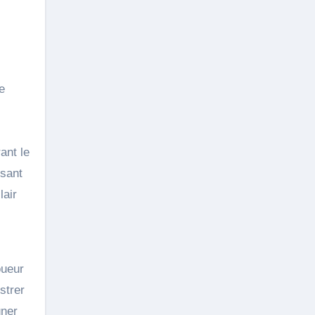
e
ant le
osant
lair
oueur
strer
gner