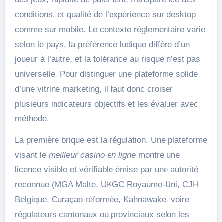
conditions, et qualité de l’expérience sur desktop
comme sur mobile. Le contexte réglementaire varie
selon le pays, la préférence ludique diffère d’un
joueur à l’autre, et la tolérance au risque n’est pas
universelle. Pour distinguer une plateforme solide
d’une vitrine marketing, il faut donc croiser
plusieurs indicateurs objectifs et les évaluer avec
méthode.
La première brique est la régulation. Une plateforme
visant le
meilleur casino en ligne
montre une
licence visible et vérifiable émise par une autorité
reconnue (MGA Malte, UKGC Royaume-Uni, CJH
Belgique, Curaçao réformée, Kahnawake, voire
régulateurs cantonaux ou provinciaux selon les