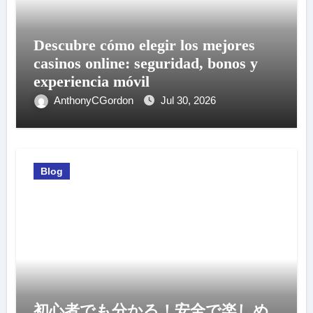
Descubre cómo elegir los mejores
casinos online: seguridad, bonos y
experiencia móvil
AnthonyCGordon
Jul 30, 2026
Blog
初心者でも分かる！安全で楽しめ