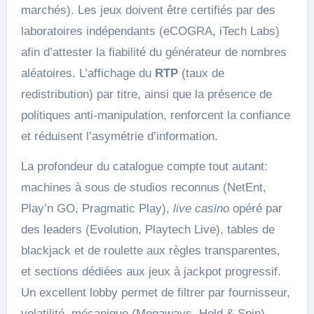
marchés). Les jeux doivent être certifiés par des
laboratoires indépendants (eCOGRA, iTech Labs)
afin d’attester la fiabilité du générateur de nombres
aléatoires. L’affichage du
RTP
(taux de
redistribution) par titre, ainsi que la présence de
politiques anti-manipulation, renforcent la confiance
et réduisent l’asymétrie d’information.
La profondeur du catalogue compte tout autant:
machines à sous de studios reconnus (NetEnt,
Play’n GO, Pragmatic Play),
live casino
opéré par
des leaders (Evolution, Playtech Live), tables de
blackjack et de roulette aux règles transparentes,
et sections dédiées aux jeux à jackpot progressif.
Un excellent lobby permet de filtrer par fournisseur,
volatilité, mécanique (Megaways, Hold & Spin),