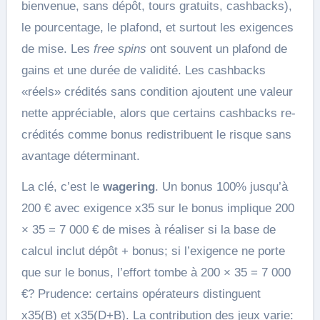
bienvenue, sans dépôt, tours gratuits, cashbacks),
le pourcentage, le plafond, et surtout les exigences
de mise. Les
free spins
ont souvent un plafond de
gains et une durée de validité. Les cashbacks
«réels» crédités sans condition ajoutent une valeur
nette appréciable, alors que certains cashbacks re-
crédités comme bonus redistribuent le risque sans
avantage déterminant.
La clé, c’est le
wagering
. Un bonus 100% jusqu’à
200 € avec exigence x35 sur le bonus implique 200
× 35 = 7 000 € de mises à réaliser si la base de
calcul inclut dépôt + bonus; si l’exigence ne porte
que sur le bonus, l’effort tombe à 200 × 35 = 7 000
€? Prudence: certains opérateurs distinguent
x35(B) et x35(D+B). La contribution des jeux varie: