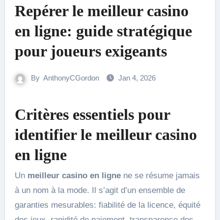
Repérer le meilleur casino
en ligne: guide stratégique
pour joueurs exigeants
By
AnthonyCGordon
Jan 4, 2026
Critères essentiels pour
identifier le meilleur casino
en ligne
Un
meilleur casino en ligne
ne se résume jamais
à un nom à la mode. Il s’agit d’un ensemble de
garanties mesurables: fiabilité de la licence, équité
des jeux, rapidité de paiement, transparence des