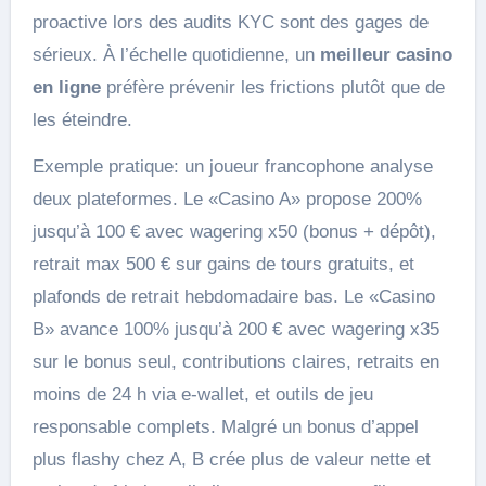
proactive lors des audits KYC sont des gages de
sérieux. À l’échelle quotidienne, un
meilleur casino
en ligne
préfère prévenir les frictions plutôt que de
les éteindre.
Exemple pratique: un joueur francophone analyse
deux plateformes. Le «Casino A» propose 200%
jusqu’à 100 € avec wagering x50 (bonus + dépôt),
retrait max 500 € sur gains de tours gratuits, et
plafonds de retrait hebdomadaire bas. Le «Casino
B» avance 100% jusqu’à 200 € avec wagering x35
sur le bonus seul, contributions claires, retraits en
moins de 24 h via e-wallet, et outils de jeu
responsable complets. Malgré un bonus d’appel
plus flashy chez A, B crée plus de valeur nette et