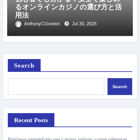
るオンラインカジノの選び方と活
用法
AnthonyCGordon
Jul 30, 2026
Search
Search
Recent Posts
Prelievo immediato nei casino online: come ottenere