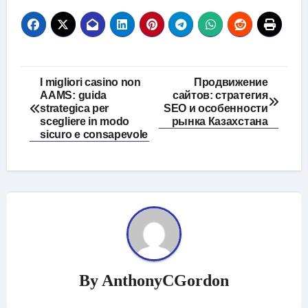
Post
I migliori casino non
Продвижение
AAMS: guida
сайтов: стратегия
navigation
strategica per
SEO и особенности
scegliere in modo
рынка Казахстана
sicuro e consapevole
By
AnthonyCGordon