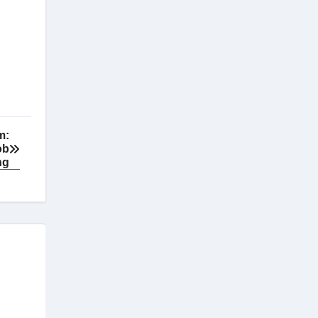
m:
ob
ng