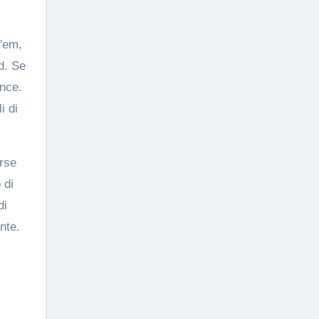
d'em,
d. Se
ance.
i di
orse
 di
di
nte.