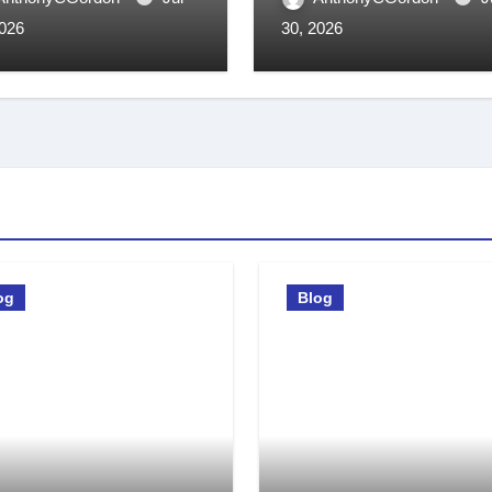
il
2026
30, 2026
og
Blog