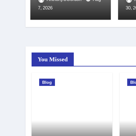
pochi istanti
móv
7, 2026
30, 
You Missed
Blog
Bl