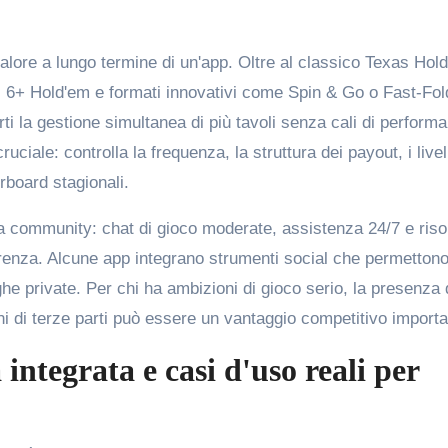
 valore a lungo termine di un'app. Oltre al classico Texas Hol
 6+ Hold'em e formati innovativi come Spin & Go o Fast-Fol
orti la gestione simultanea di più tavoli senza cali di perform
cruciale: controlla la frequenza, la struttura dei payout, i livell
rboard stagionali.
 la community: chat di gioco moderate, assistenza 24/7 e ris
fferenza. Alcune app integrano strumenti social che permettono
ghe private. Per chi ha ambizioni di gioco serio, la presenza 
oni di terze parti può essere un vantaggio competitivo importa
 integrata e casi d'uso reali per