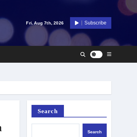
Subscribe
Fri. Aug 7th, 2026
Search
a
Search