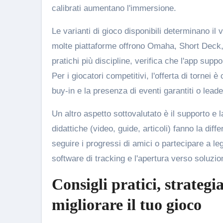
calibrati aumentano l'immersione.
Le varianti di gioco disponibili determinano il
molte piattaforme offrono Omaha, Short Deck,
pratichi più discipline, verifica che l'app supp
Per i giocatori competitivi, l'offerta di tornei è 
buy-in e la presenza di eventi garantiti o leade
Un altro aspetto sottovalutato è il supporto e
didattiche (video, guide, articoli) fanno la di
seguire i progressi di amici o partecipare a le
software di tracking e l'apertura verso soluzi
Consigli pratici, strategia
migliorare il tuo gioco