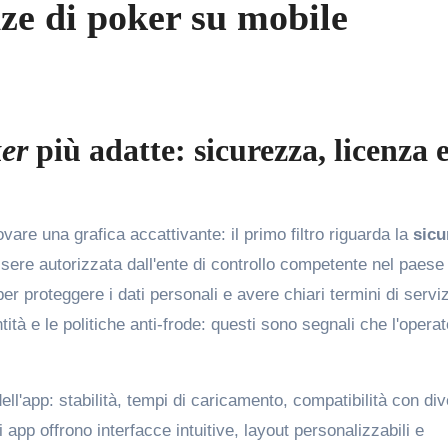
nze di poker su mobile
er
più adatte: sicurezza, licenza 
ovare una grafica accattivante: il primo filtro riguarda la
sicu
sere autorizzata dall'ente di controllo competente nel paese 
a per proteggere i dati personali e avere chiari termini di serviz
tità e le politiche anti-frode: questi sono segnali che l'opera
dell'app: stabilità, tempi di caricamento, compatibilità con div
i app offrono interfacce intuitive, layout personalizzabili e