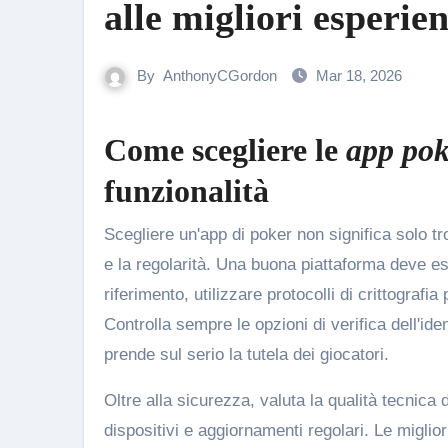
alle migliori esperie
By
AnthonyCGordon
Mar 18, 2026
Come scegliere le
app pok
funzionalità
Scegliere un'app di poker non significa solo tr
e la regolarità. Una buona piattaforma deve es
riferimento, utilizzare protocolli di crittografi
Controlla sempre le opzioni di verifica dell'iden
prende sul serio la tutela dei giocatori.
Oltre alla sicurezza, valuta la qualità tecnica 
dispositivi e aggiornamenti regolari. Le miglior