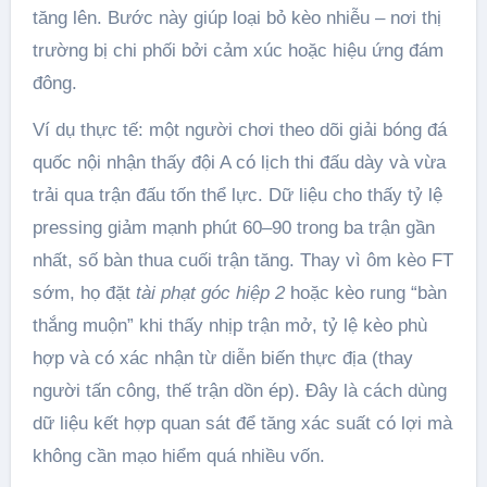
tăng lên. Bước này giúp loại bỏ kèo nhiễu – nơi thị
trường bị chi phối bởi cảm xúc hoặc hiệu ứng đám
đông.
Ví dụ thực tế: một người chơi theo dõi giải bóng đá
quốc nội nhận thấy đội A có lịch thi đấu dày và vừa
trải qua trận đấu tốn thể lực. Dữ liệu cho thấy tỷ lệ
pressing giảm mạnh phút 60–90 trong ba trận gần
nhất, số bàn thua cuối trận tăng. Thay vì ôm kèo FT
sớm, họ đặt
tài phạt góc hiệp 2
hoặc kèo rung “bàn
thắng muộn” khi thấy nhịp trận mở, tỷ lệ kèo phù
hợp và có xác nhận từ diễn biến thực địa (thay
người tấn công, thế trận dồn ép). Đây là cách dùng
dữ liệu kết hợp quan sát để tăng xác suất có lợi mà
không cần mạo hiểm quá nhiều vốn.