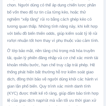
chọn. Người dùng có thể áp dụng chiến lược phân
bổ vốn theo độ tự tin của từng kèo, hoặc thử
nghiệm “xếp tầng” rủi ro bằng cách ghép kèo có
tương quan thấp. Những tính năng này, khi kết hợp
với biểu đồ biến thiên odds, giúp kiểm soát tỷ lệ rủi
ro/lợi nhuận tốt hơn thay vì phụ thuộc vào cảm tính.
Ở lớp bảo mật, nền tảng chú trọng mã hóa truyền
tải, quản lý phiên đăng nhập và cơ chế xác minh tài
khoản nhiều bước, hạn chế truy cập trái phép. Hệ
thống phát hiện bất thường hỗ trợ kiểm soát giao
dịch, đồng thời bảo vệ người dùng khỏi các hành vi
gian lận phổ biến. Quy trình xác minh danh tính
(KYC) được thiết kế rõ ràng, giúp đảm bảo tính hợp
lệ của giao dịch nạp/rút mà vẫn tối ưu thời gian xử