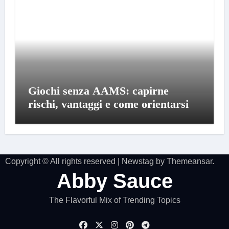
Giochi senza AAMS: capirne
rischi, vantaggi e come orientarsi
Copyright © All rights reserved
|
Newstag
by
Themeansar
.
Abby Sauce
The Flavorful Mix of Trending Topics