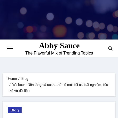
Skip
to
content
Abby Sauce
The Flavorful Mix of Trending Topics
Home
Blog
Winbook: Nền tảng cá cược thế hệ mới tối ưu trải nghiệm, tốc
độ và dữ liệu
Blog