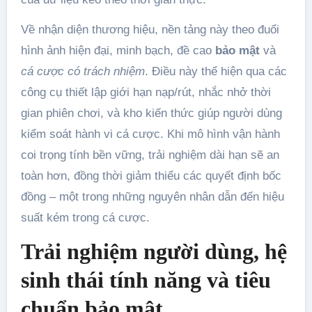
Về nhận diện thương hiệu, nền tảng này theo đuổi
hình ảnh hiện đại, minh bạch, đề cao
bảo mật
và
cá cược có trách nhiệm
. Điều này thể hiện qua các
công cụ thiết lập giới hạn nạp/rút, nhắc nhở thời
gian phiên chơi, và kho kiến thức giúp người dùng
kiểm soát hành vi cá cược. Khi mô hình vận hành
coi trọng tính bền vững, trải nghiệm dài hạn sẽ an
toàn hơn, đồng thời giảm thiểu các quyết định bốc
đồng – một trong những nguyên nhân dẫn đến hiệu
suất kém trong cá cược.
Trải nghiệm người dùng, hệ
sinh thái tính năng và tiêu
chuẩn bảo mật