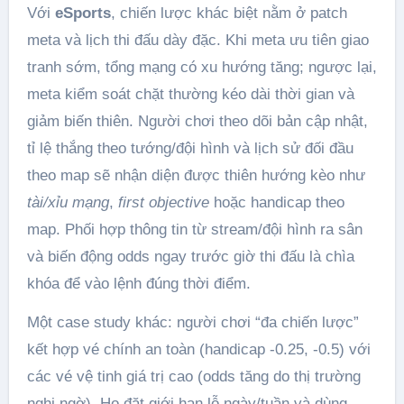
Với
eSports
, chiến lược khác biệt nằm ở patch
meta và lịch thi đấu dày đặc. Khi meta ưu tiên giao
tranh sớm, tổng mạng có xu hướng tăng; ngược lại,
meta kiểm soát chặt thường kéo dài thời gian và
giảm biến thiên. Người chơi theo dõi bản cập nhật,
tỉ lệ thắng theo tướng/đội hình và lịch sử đối đầu
theo map sẽ nhận diện được thiên hướng kèo như
tài/xỉu mạng
,
first objective
hoặc handicap theo
map. Phối hợp thông tin từ stream/đội hình ra sân
và biến động odds ngay trước giờ thi đấu là chìa
khóa để vào lệnh đúng thời điểm.
Một case study khác: người chơi “đa chiến lược”
kết hợp vé chính an toàn (handicap -0.25, -0.5) với
các vé vệ tinh giá trị cao (odds tăng do thị trường
nghi ngờ). Họ đặt giới hạn lỗ ngày/tuần và dùng