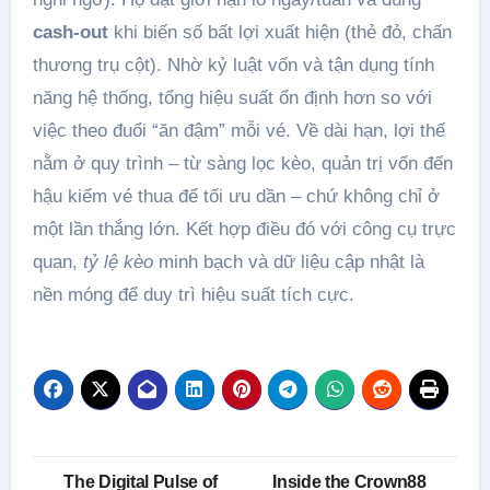
cash-out
khi biến số bất lợi xuất hiện (thẻ đỏ, chấn
thương trụ cột). Nhờ kỷ luật vốn và tận dụng tính
năng hệ thống, tổng hiệu suất ổn định hơn so với
việc theo đuổi “ăn đậm” mỗi vé. Về dài hạn, lợi thế
nằm ở quy trình – từ sàng lọc kèo, quản trị vốn đến
hậu kiểm vé thua để tối ưu dần – chứ không chỉ ở
một lần thắng lớn. Kết hợp điều đó với công cụ trực
quan,
tỷ lệ kèo
minh bạch và dữ liệu cập nhật là
nền móng để duy trì hiệu suất tích cực.
Post
The Digital Pulse of
Inside the Crown88