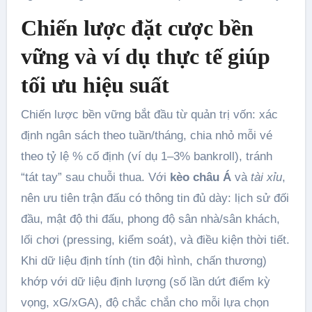
Chiến lược đặt cược bền
vững và ví dụ thực tế giúp
tối ưu hiệu suất
Chiến lược bền vững bắt đầu từ quản trị vốn: xác
định ngân sách theo tuần/tháng, chia nhỏ mỗi vé
theo tỷ lệ % cố định (ví dụ 1–3% bankroll), tránh
“tát tay” sau chuỗi thua. Với
kèo châu Á
và
tài xỉu
,
nên ưu tiên trận đấu có thông tin đủ dày: lịch sử đối
đầu, mật độ thi đấu, phong độ sân nhà/sân khách,
lối chơi (pressing, kiểm soát), và điều kiện thời tiết.
Khi dữ liệu định tính (tin đội hình, chấn thương)
khớp với dữ liệu định lượng (số lần dứt điểm kỳ
vọng, xG/xGA), độ chắc chắn cho mỗi lựa chọn