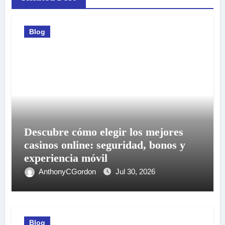
Blog
Descubre cómo elegir los mejores
casinos online: seguridad, bonos y
experiencia móvil
AnthonyCGordon
Jul 30, 2026
Blog