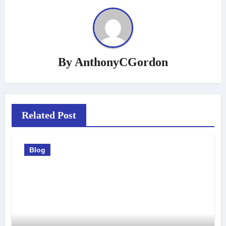
By
AnthonyCGordon
Related Post
Blog