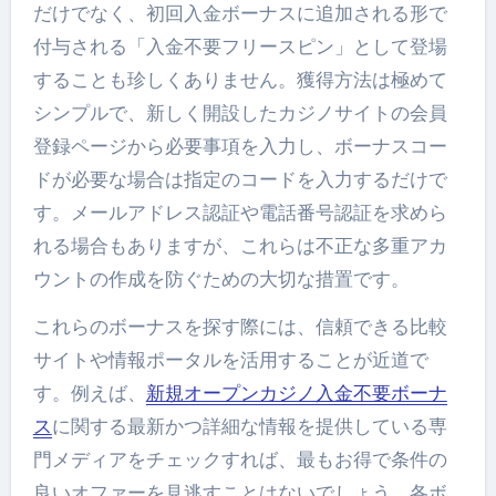
だけでなく、初回入金ボーナスに追加される形で
付与される「入金不要フリースピン」として登場
することも珍しくありません。獲得方法は極めて
シンプルで、新しく開設したカジノサイトの会員
登録ページから必要事項を入力し、ボーナスコー
ドが必要な場合は指定のコードを入力するだけで
す。メールアドレス認証や電話番号認証を求めら
れる場合もありますが、これらは不正な多重アカ
ウントの作成を防ぐための大切な措置です。
これらのボーナスを探す際には、信頼できる比較
サイトや情報ポータルを活用することが近道で
す。例えば、
新規オープンカジノ入金不要ボーナ
ス
に関する最新かつ詳細な情報を提供している専
門メディアをチェックすれば、最もお得で条件の
良いオファーを見逃すことはないでしょう。各ボ