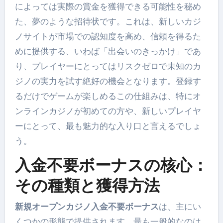
によっては実際の賞金を獲得できる可能性を秘め
た、夢のような招待状です。これは、新しいカジ
ノサイトが市場での認知度を高め、信頼を得るた
めに提供する、いわば「出会いのきっかけ」であ
り、プレイヤーにとってはリスクゼロで未知のカ
ジノの実力を試す絶好の機会となります。登録す
るだけでゲームが楽しめるこの仕組みは、特にオ
ンラインカジノが初めての方や、新しいプレイヤ
ーにとって、最も魅力的な入り口と言えるでしょ
う。
入金不要ボーナスの核心：
その種類と獲得方法
新規オープンカジノ入金不要ボーナス
は、主にい
くつかの形態で提供されます。最も一般的なのは