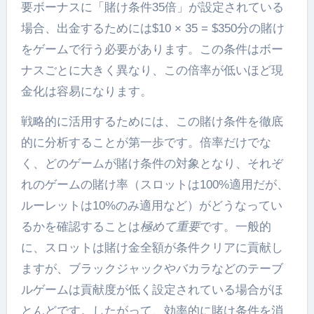
要ボーナスに「賭け条件35倍」が設定されている
場合、出金するためには$10 × 35 = $350分の賭け
をゲームで行う必要があります。この条件はボー
ナスごとに大きく異なり、この倍率が低いほど現
金化は容易になります。
戦略的に活用するためには、この賭け条件を徹底
的に分析することが第一歩です。倍率だけでな
く、どのゲームが賭け条件の対象となり、それぞ
れのゲームの賭け率（スロットは100%適用だが、
ルーレットは10%のみ適用など）がどうなってい
るかを確認することは
極めて重要
です。一般的
に、スロットは賭け金全額が条件クリアに貢献し
ますが、ブラックジャックやバカラなどのテーブ
ルゲームは貢献度が低く設定されている場合がほ
とんどです。したがって、効率的に賭け条件を消