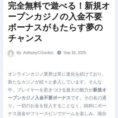
完全無料で遊べる！新規オ
ープンカジノの入金不要
ボーナスがもたらす夢の
チャンス
By
AnthonyCGordon
Sep 16, 2025
オンラインカジノ業界は常に進化を続けており、
新たなカジノが続々と参入しています。そんな
中、プレイヤーを惹きつける最大の魅力が
新規オ
ープンカジノ入金不要ボーナス
です。その名の通
り、一切のお金を投入することなく、純粋にボー
ナス資金やフリースピンでゲームを楽しみ、場合