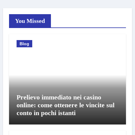
You Missed
Blog
Prelievo immediato nei casino
online: come ottenere le vincite sul
conto in pochi istanti