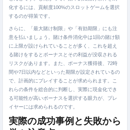
化するには、貢献度100%のスロットゲームを選択
するのが得策です。
さらに、「最大賭け制限」や「有効期限」にも注
意を払いましょう。賭け条件消化中は1回の賭け額
に上限が設けられていることが多く、これを超え
る賭けをするとボーナスとその利益が没収される
リスクがあります。また、ボーナス獲得後、72時
間や7日以内などといった期限が設定されているの
で、計画的にプレイすることが求められます。こ
れらの条件を総合的に判断し、実際に現金化でき
る可能性が高いボーナスを選択する眼力が、プレ
イヤーには求められるのです。
実際の成功事例と失敗から