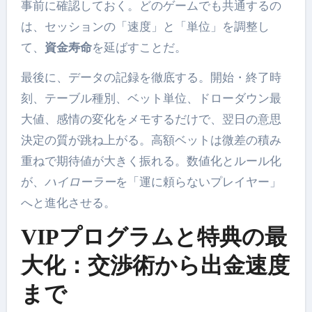
事前に確認しておく。どのゲームでも共通するの
は、セッションの「速度」と「単位」を調整し
て、
資金寿命
を延ばすことだ。
最後に、データの記録を徹底する。開始・終了時
刻、テーブル種別、ベット単位、ドローダウン最
大値、感情の変化をメモするだけで、翌日の意思
決定の質が跳ね上がる。高額ベットは微差の積み
重ねで期待値が大きく振れる。数値化とルール化
が、
ハイローラー
を「運に頼らないプレイヤー」
へと進化させる。
VIPプログラムと特典の最
大化：交渉術から出金速度
まで