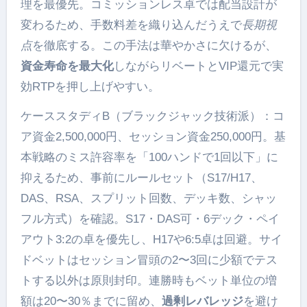
理を最優先。コミッションレス卓では配当設計が
変わるため、手数料差を織り込んだうえで
長期視
点
を徹底する。この手法は華やかさに欠けるが、
資金寿命を最大化
しながらリベートとVIP還元で実
効RTPを押し上げやすい。
ケーススタディB（ブラックジャック技術派）：コ
ア資金2,500,000円、セッション資金250,000円。基
本戦略のミス許容率を「100ハンドで1回以下」に
抑えるため、事前にルールセット（S17/H17、
DAS、RSA、スプリット回数、デッキ数、シャッ
フル方式）を確認。S17・DAS可・6デック・ペイ
アウト3:2の卓を優先し、H17や6:5卓は回避。サイ
ドベットはセッション冒頭の2〜3回に少額でテス
トする以外は原則封印。連勝時もベット単位の増
額は20〜30％までに留め、
過剰レバレッジ
を避け