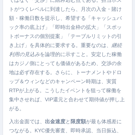
ではなく「交渉」に踏み込む点である。担当ホス
トがつくレベルに到達したら、月次の入金・賭け
額・稼働日数を提示し、希望する「キャッシュバ
ック率の底上げ」「即時出金枠の拡大」「スポッ
トボーナスの個別提案」「テーブルリミットの引
き上げ」を具体的に要求する。重要なのは、
継続
利用の見込み
を論理的に示すこと。安定した稼働
はカジノ側にとっても価値があるため、交渉の余
地は必ず存在する。さらに、トーナメントやドロ
ップ＆ウィンなどのキャンペーン時期は、実質
RTPが上がる。こうしたイベントを狙って稼働を
集中させれば、VIP還元と合わせて期待値が押し上
がる。
入出金面では、
出金速度
と
限度額
が最も体感差に
つながる。KYC優先審査、即時承認、当日振込、