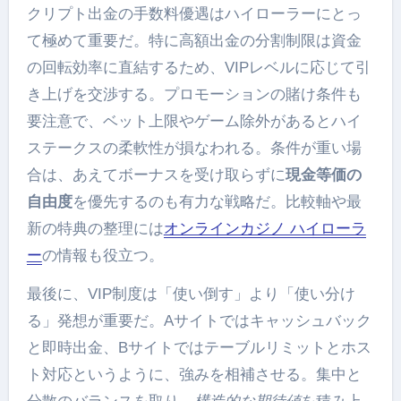
クリプト出金の手数料優遇はハイローラーにとっ
て極めて重要だ。特に高額出金の分割制限は資金
の回転効率に直結するため、VIPレベルに応じて引
き上げを交渉する。プロモーションの賭け条件も
要注意で、ベット上限やゲーム除外があるとハイ
ステークスの柔軟性が損なわれる。条件が重い場
合は、あえてボーナスを受け取らずに
現金等価の
自由度
を優先するのも有力な戦略だ。比較軸や最
新の特典の整理には
オンラインカジノ ハイローラ
ー
の情報も役立つ。
最後に、VIP制度は「使い倒す」より「使い分け
る」発想が重要だ。Aサイトではキャッシュバック
と即時出金、Bサイトではテーブルリミットとホス
ト対応というように、強みを相補させる。集中と