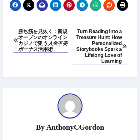
Post
勝ち筋を見抜く：
新規
Turn Reading Into a
オープン
のオンライン
Treasure Hunt: How
navigation
カジノで狙う
入金不要
Personalized
ボーナス
活用術
Storybooks Spark a
Lifelong Love of
Learning
By
AnthonyCGordon