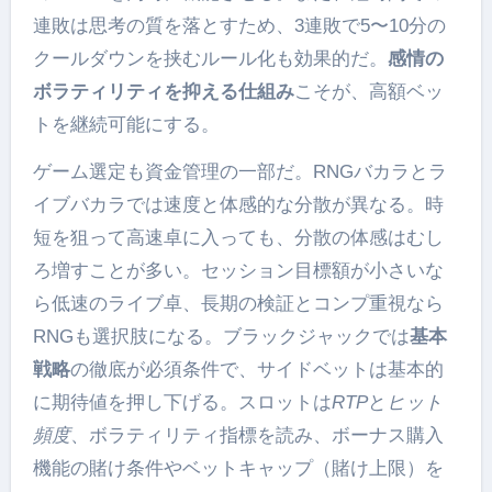
連敗は思考の質を落とすため、3連敗で5〜10分の
クールダウンを挟むルール化も効果的だ。
感情の
ボラティリティを抑える仕組み
こそが、高額ベッ
トを継続可能にする。
ゲーム選定も資金管理の一部だ。RNGバカラとラ
イブバカラでは速度と体感的な分散が異なる。時
短を狙って高速卓に入っても、分散の体感はむし
ろ増すことが多い。セッション目標額が小さいな
ら低速のライブ卓、長期の検証とコンプ重視なら
RNGも選択肢になる。ブラックジャックでは
基本
戦略
の徹底が必須条件で、サイドベットは基本的
に期待値を押し下げる。スロットは
RTP
と
ヒット
頻度
、ボラティリティ指標を読み、ボーナス購入
機能の賭け条件やベットキャップ（賭け上限）を