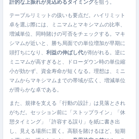
計的な上振れが見込めるタイミング
を狙う。
テーブルリミットの扱いも要点だ。ハイリミット
卓を選ぶ際には、ミニマムとマキシマムの比率、
増減単位、同時賭けの可否をチェックする。マキ
シマムが近いと、勝ち局面での単位増加が早期に
頭打ちになり、
利益の伸ばし代
が削がれる。逆に
ミニマムが高すぎると、ドローダウン時の単位縮
小が効かず、資金寿命が短くなる。理想は、ミニ
マムからマキシマムまでの帯域が広く、増減単位
が滑らかな卓である。
また、規律を支える「行動の設計」は見落とされ
がちだ。セッション前に「ストップライン」「休
憩タイミング」「許容する誤り」を紙に書き出
し、見える場所に置く。高額を賭けるほど、短期