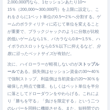
2,000,000円なら、1セッションあたり10〜
15％（200,000〜300,000円）を上限に設定し、こ
れをさらに1ベット単位の0.5〜2％へ分割する。ゲ
ームのボラティリティに応じて単位を変えること
が重要で、ブラックジャックのように分散が比較
的低いゲームなら1％、バカラなら0.8〜1.5％、ハ
イボラのスロットなら0.5％以下に抑えるなど、
分
散に沿ったベットサイズ
が有効だ。
次に、ハイローラーが軽視しないのが
ストップル
ール
である。損失側はセッション資金の30〜40％
で強制ストップ、利益側は当初資金の20〜30％を
確保した時点で撤退、もしくはベット単位を半分
に落としてドローダウンをやわらげる。これによ
り「勝ちを守る」「負けを限定する」という二つ
のレバーを同時に機能させる。また、短時間での