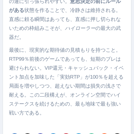
の運に引っ張られやすい。
意思決定の前にルール
がある
状態を作ることで、冷静さは維持される。
直感に頼る瞬間はあっても、直感に押し切られな
いための枠組みこそが、
ハイローラー
の最大の武
器だ。
最後に、現実的な期待値の見積もりを持つこと。
RTP99％前後のゲームであっても、短期のブレは
避けられない。VIP還元・キャッシュバック・イベ
ント加点を加味した「実効RTP」が100％を超える
局面を増やしつつ、超えない期間は損失の浅さで
耐える。この二段構えが、オンライン空間でハイ
ステークスを続けるための、最も地味で最も強い
戦い方である。