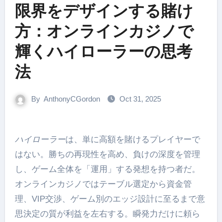
限界をデザインする賭け
方：オンラインカジノで
輝くハイローラーの思考
法
By
AnthonyCGordon
Oct 31, 2025
ハイローラー
は、単に高額を賭けるプレイヤーで
はない。勝ちの再現性を高め、負けの深度を管理
し、ゲーム全体を「運用」する発想を持つ者だ。
オンラインカジノではテーブル選定から資金管
理、VIP交渉、ゲーム別のエッジ設計に至るまで意
思決定の質が利益を左右する。瞬発力だけに頼ら