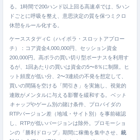
る。1時間で200ハンド以上回る高速卓では、5ハン
ドごとに呼吸を整え、意思決定の質を保つミクロ
休憩をルール化する。
ケーススタディC（ハイボラ・スロットアプロー
チ）：コア資金4,000,000円、セッション資金
200,000円。高ボラの買い切り型ボーナスを利用す
るが、1回あたりの買いは資金の5〜8％に制限。ヒ
ット頻度が低い分、2〜3連続の不発を想定して、
買いの間隔を空ける「間引き」を実施し、視覚的
連敗がメンタルに与える影響を緩和する。
ベット
キャップ
やゲーム別の賭け条件、プロバイダの
RTPバージョン差（地域・サイト別）を事前確認
し、RTPが低いバージョンは除外。プロモーショ
ンの「勝利ドロップ」期間に稼働を集中させ、
統