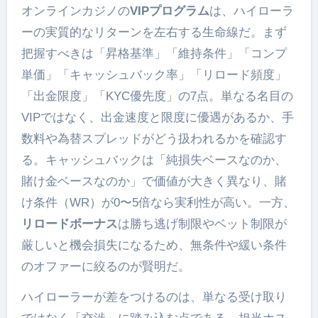
オンラインカジノの
VIPプログラム
は、ハイローラ
ーの実質的なリターンを左右する生命線だ。まず
把握すべきは「昇格基準」「維持条件」「コンプ
単価」「キャッシュバック率」「リロード頻度」
「出金限度」「KYC優先度」の7点。単なる名目の
VIPではなく、出金速度と限度に優遇があるか、手
数料や為替スプレッドがどう扱われるかを確認す
る。キャッシュバックは「純損失ベースなのか、
賭け金ベースなのか」で価値が大きく異なり、賭
け条件（WR）が0〜5倍なら実利性が高い。一方、
リロードボーナス
は勝ち逃げ制限やベット制限が
厳しいと機会損失になるため、無条件や緩い条件
のオファーに絞るのが賢明だ。
ハイローラーが差をつけるのは、単なる受け取り