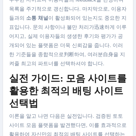
목록을 주기적으로 갱신합니다. 마지막으로, 이용자
들과의
소통 채널
이 활성화되어 있는지도 중요한 지
표입니다. 문의 사항이나 불만 처리가迅速하게 이루
어지고, 실제 이용자들의 생생한 후기와 평가가 공
개되어 있는 플랫폼은 더욱 신뢰감을 줍니다. 이러
한 기준들을 종합적으로判断하여, 여러분自身을 지
켜줄 최고의 파트너를 선택하셔야 합니다.
실전 가이드: 모음 사이트를
활용한 최적의 배팅 사이트
선택법
이론을 알고 나면 다음은 실전입니다. 검증된 토토
사이트 모음 플랫폼을 발견했다면, 이를 효과적으로
활용하여 자신만의 최적의 배팅 사이트를 선택하는