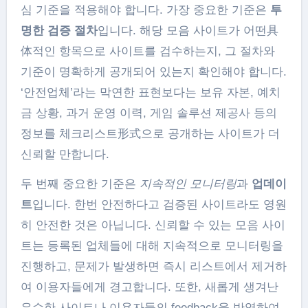
심 기준을 적용해야 합니다. 가장 중요한 기준은
투
명한 검증 절차
입니다. 해당 모음 사이트가 어떤具
体적인 항목으로 사이트를 검수하는지, 그 절차와
기준이 명확하게 공개되어 있는지 확인해야 합니다.
‘안전업체’라는 막연한 표현보다는 보유 자본, 예치
금 상황, 과거 운영 이력, 게임 솔루션 제공사 등의
정보를 체크리스트形式으로 공개하는 사이트가 더
신뢰할 만합니다.
두 번째 중요한 기준은
지속적인 모니터링
과
업데이
트
입니다. 한번 안전하다고 검증된 사이트라도 영원
히 안전한 것은 아닙니다. 신뢰할 수 있는 모음 사이
트는 등록된 업체들에 대해 지속적으로 모니터링을
진행하고, 문제가 발생하면 즉시 리스트에서 제거하
여 이용자들에게 경고합니다. 또한, 새롭게 생겨난
우수한 사이트나 이용자들의 feedback을 반영하여