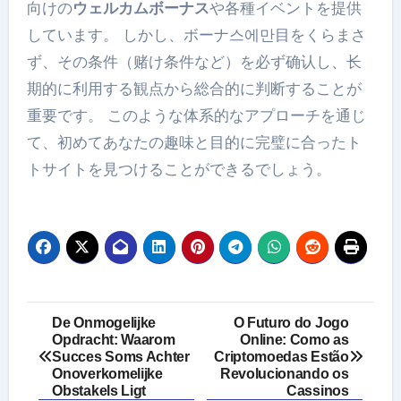
向けの
ウェルカムボーナス
や各種イベントを提供
しています。 しかし、ボーナ스에만目をくらまさ
ず、その条件（赌け条件など）を必ず确认し、长
期的に利用する観点から総合的に判断することが
重要です。 このような体系的なアプローチを通じ
て、初めてあなたの趣味と目的に完璧に合ったト
トサイトを見つけることができるでしょう。
Post
De Onmogelijke
O Futuro do Jogo
Opdracht: Waarom
Online: Como as
navigation
Succes Soms Achter
Criptomoedas Estão
Onoverkomelijke
Revolucionando os
Obstakels Ligt
Cassinos