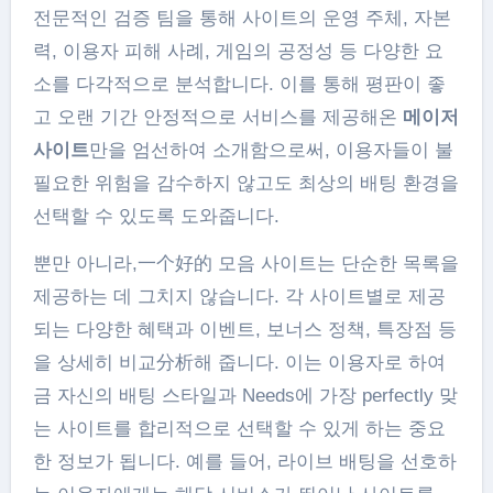
전문적인 검증 팀을 통해 사이트의 운영 주체, 자본
력, 이용자 피해 사례, 게임의 공정성 등 다양한 요
소를 다각적으로 분석합니다. 이를 통해 평판이 좋
고 오랜 기간 안정적으로 서비스를 제공해온
메이저
사이트
만을 엄선하여 소개함으로써, 이용자들이 불
필요한 위험을 감수하지 않고도 최상의 배팅 환경을
선택할 수 있도록 도와줍니다.
뿐만 아니라,一个好的 모음 사이트는 단순한 목록을
제공하는 데 그치지 않습니다. 각 사이트별로 제공
되는 다양한 혜택과 이벤트, 보너스 정책, 특장점 등
을 상세히 비교分析해 줍니다. 이는 이용자로 하여
금 자신의 배팅 스타일과 Needs에 가장 perfectly 맞
는 사이트를 합리적으로 선택할 수 있게 하는 중요
한 정보가 됩니다. 예를 들어, 라이브 배팅을 선호하