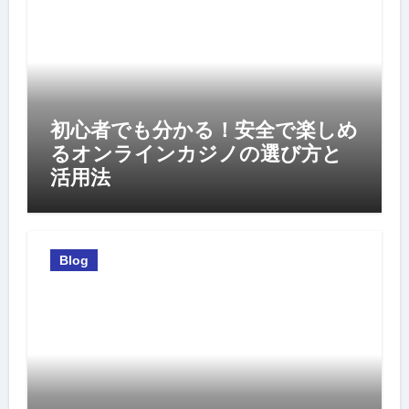
初心者でも分かる！安全で楽しめ
るオンラインカジノの選び方と
活用法
Blog