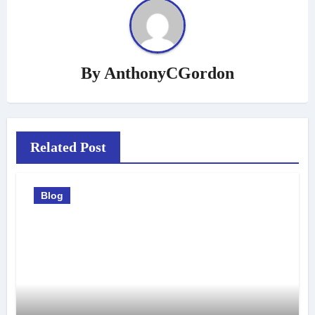
By
AnthonyCGordon
Related Post
Blog