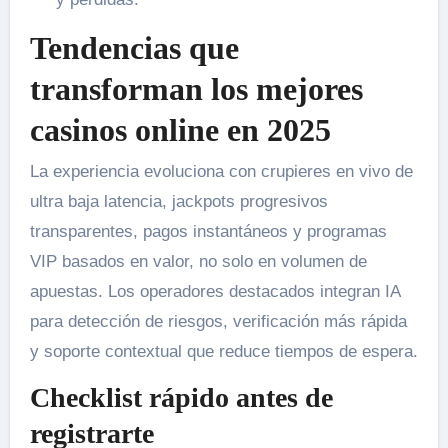
Tendencias que
transforman los mejores
casinos online en 2025
La experiencia evoluciona con crupieres en vivo de
ultra baja latencia, jackpots progresivos
transparentes, pagos instantáneos y programas
VIP basados en valor, no solo en volumen de
apuestas. Los operadores destacados integran IA
para detección de riesgos, verificación más rápida
y soporte contextual que reduce tiempos de espera.
Checklist rápido antes de
registrarte