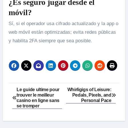
¿Es seguro jugar desde el
móvil?
Sí, si el operador usa cifrado actualizado y la app o
web móvil están optimizadas; evita redes públicas
y habilita 2FA siempre que sea posible.
Post
Le guide ultime pour
Whirligigs of Leisure:
trouver le meilleur
Pedals, Pixels, and
navigation
casino en ligne sans
Personal Pace
se tromper