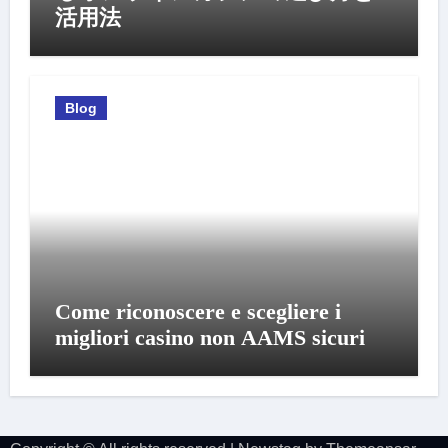
活用法
Blog
Come riconoscere e scegliere i
migliori casino non AAMS sicuri