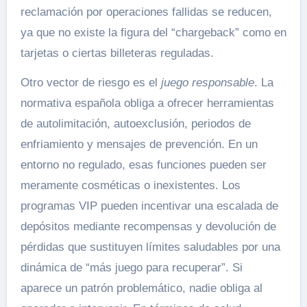
reclamación por operaciones fallidas se reducen,
ya que no existe la figura del “chargeback” como en
tarjetas o ciertas billeteras reguladas.
Otro vector de riesgo es el
juego responsable
. La
normativa española obliga a ofrecer herramientas
de autolimitación, autoexclusión, periodos de
enfriamiento y mensajes de prevención. En un
entorno no regulado, esas funciones pueden ser
meramente cosméticas o inexistentes. Los
programas VIP pueden incentivar una escalada de
depósitos mediante recompensas y devolución de
pérdidas que sustituyen límites saludables por una
dinámica de “más juego para recuperar”. Si
aparece un patrón problemático, nadie obliga al