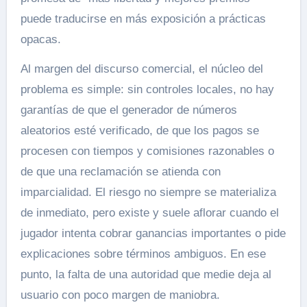
puede traducirse en más exposición a prácticas
opacas.
Al margen del discurso comercial, el núcleo del
problema es simple: sin controles locales, no hay
garantías de que el generador de números
aleatorios esté verificado, de que los pagos se
procesen con tiempos y comisiones razonables o
de que una reclamación se atienda con
imparcialidad. El riesgo no siempre se materializa
de inmediato, pero existe y suele aflorar cuando el
jugador intenta cobrar ganancias importantes o pide
explicaciones sobre términos ambiguos. En ese
punto, la falta de una autoridad que medie deja al
usuario con poco margen de maniobra.