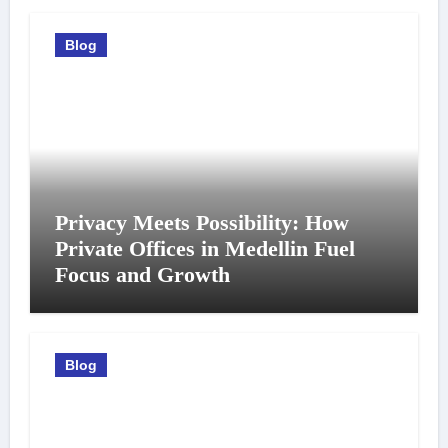
Blog
Privacy Meets Possibility: How
Private Offices in Medellin Fuel
Focus and Growth
Blog