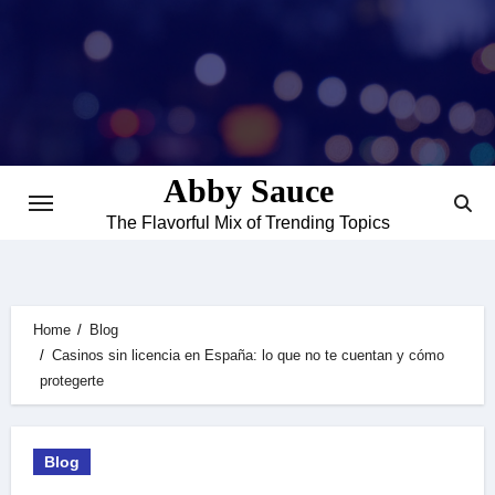
Skip
to
content
Abby Sauce
The Flavorful Mix of Trending Topics
Home
Blog
Casinos sin licencia en España: lo que no te cuentan y cómo
protegerte
Blog