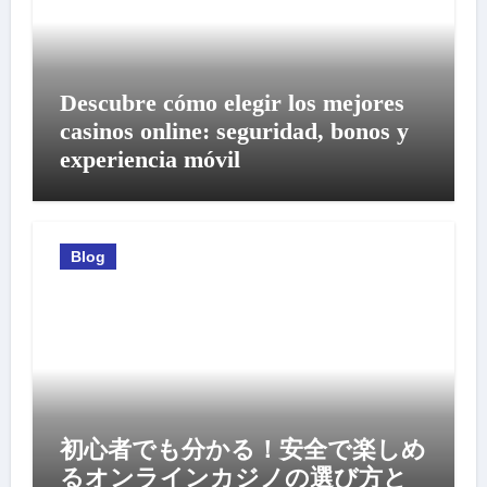
Descubre cómo elegir los mejores
casinos online: seguridad, bonos y
experiencia móvil
Blog
初心者でも分かる！安全で楽しめ
るオンラインカジノの選び方と