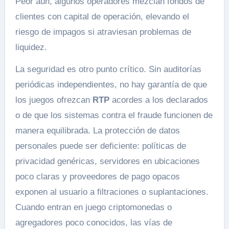
Peor aún, algunos operadores mezclan fondos de
clientes con capital de operación, elevando el
riesgo de impagos si atraviesan problemas de
liquidez.
La seguridad es otro punto crítico. Sin auditorías
periódicas independientes, no hay garantía de que
los juegos ofrezcan
RTP
acordes a los declarados
o de que los sistemas contra el fraude funcionen de
manera equilibrada. La protección de datos
personales puede ser deficiente: políticas de
privacidad genéricas, servidores en ubicaciones
poco claras y proveedores de pago opacos
exponen al usuario a filtraciones o suplantaciones.
Cuando entran en juego criptomonedas o
agregadores poco conocidos, las vías de