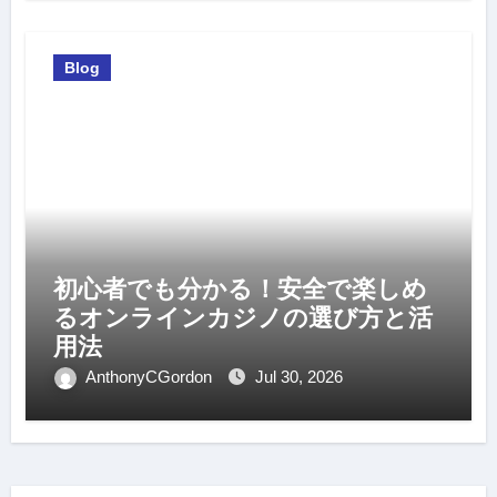
Blog
初心者でも分かる！安全で楽しめ
るオンラインカジノの選び方と活
用法
AnthonyCGordon
Jul 30, 2026