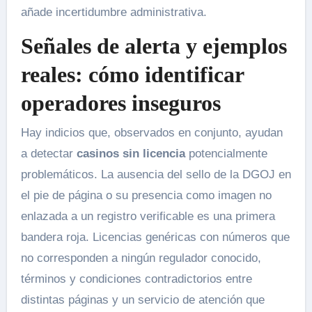
añade incertidumbre administrativa.
Señales de alerta y ejemplos
reales: cómo identificar
operadores inseguros
Hay indicios que, observados en conjunto, ayudan
a detectar
casinos sin licencia
potencialmente
problemáticos. La ausencia del sello de la DGOJ en
el pie de página o su presencia como imagen no
enlazada a un registro verificable es una primera
bandera roja. Licencias genéricas con números que
no corresponden a ningún regulador conocido,
términos y condiciones contradictorios entre
distintas páginas y un servicio de atención que