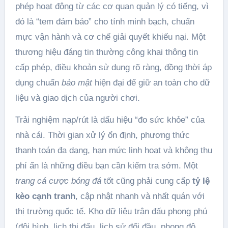
phép hoạt động từ các cơ quan quản lý có tiếng, vì
đó là “tem đảm bảo” cho tính minh bạch, chuẩn
mực vận hành và cơ chế giải quyết khiếu nại. Một
thương hiệu đáng tin thường công khai thông tin
cấp phép, điều khoản sử dụng rõ ràng, đồng thời áp
dụng chuẩn
bảo mật
hiện đại để giữ an toàn cho dữ
liệu và giao dịch của người chơi.
Trải nghiệm nạp/rút là dấu hiệu “đo sức khỏe” của
nhà cái. Thời gian xử lý ổn định, phương thức
thanh toán đa dạng, hạn mức linh hoạt và không thu
phí ẩn là những điều bạn cần kiểm tra sớm. Một
trang cá cược bóng đá
tốt cũng phải cung cấp
tỷ lệ
kèo cạnh tranh
, cập nhật nhanh và nhất quán với
thị trường quốc tế. Kho dữ liệu trận đấu phong phú
(đội hình, lịch thi đấu, lịch sử đối đầu, phong độ,