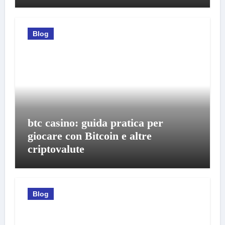
Blog
btc casino: guida pratica per
giocare con Bitcoin e altre
criptovalute
Blog