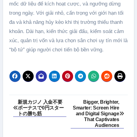
mốc dữ liệu để kích hoạt cược, và ngưỡng dừng
trong ngày. Với giải nhỏ, cẩn trọng với giới hạn tối
đa và khả năng hủy kèo khi thị trường thiếu thanh
khoản. Dài hạn, kiến thức giải đấu, kiểm soát cảm
xúc, quản trị vốn và lựa chọn sân chơi uy tín mới là
“bộ tứ” giúp người chơi tiến bộ bền vững.
Post
新規カジノ 入金不要
Bigger, Brighter,
ボーナスで0円スター
Smarter: Screen Hire
navigation
トの勝ち筋
and Digital Signage
That Captivates
Audiences