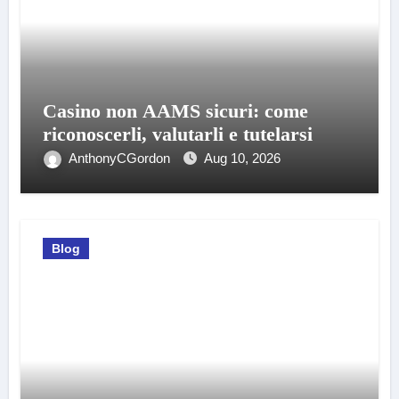
Casino non AAMS sicuri: come
riconoscerli, valutarli e tutelarsi
AnthonyCGordon
Aug 10, 2026
Blog