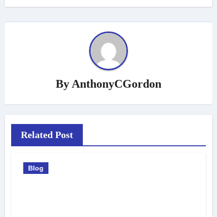
By
AnthonyCGordon
Related Post
Blog