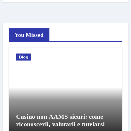
You Missed
Blog
Casino non AAMS sicuri: come
riconoscerli, valutarli e tutelarsi