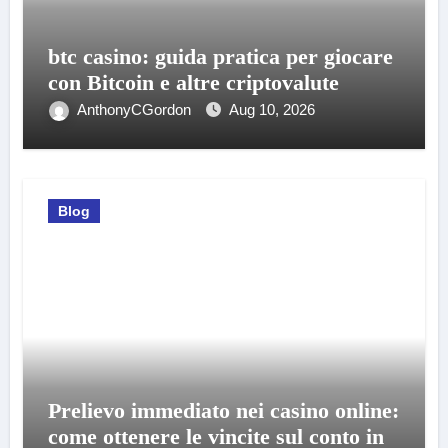
btc casino: guida pratica per giocare
con Bitcoin e altre criptovalute
AnthonyCGordon
Aug 10, 2026
Blog
Prelievo immediato nei casino online:
come ottenere le vincite sul conto in