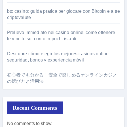
btc casino: guida pratica per giocare con Bitcoin e altre
criptovalute
Prelievo immediato nei casino online: come ottenere
le vincite sul conto in pochi istanti
Descubre cómo elegir los mejores casinos online:
seguridad, bonos y experiencia móvil
初心者でも分かる！安全で楽しめるオンラインカジノ
の選び方と活用法
Recent Comments
No comments to show.