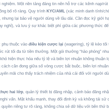
i nghiệm. Một nền tảng đáng tin nên hỗ trợ các kênh nạp/rút
công bố rõ ràng. Quy trình
KYC/AML
(xác minh danh tính/ch
ầu, nhưng lại bảo vệ người dùng về lâu dài. Cần đọc kỹ giới hạ
ngày nghỉ), và lưu ý sự khác biệt phí giữa các phương thức để 
ực phụ thuộc vào
điều kiện cược lại
(wagering), tỷ lệ kèo tối 
ức rút tối đa từ tiền thưởng. Một gói thưởng “hào phóng” nh
khó hiện thực hóa nếu tỷ lệ và biên lợi nhuận không thuận lợ
ằng cách cân đong giữa số vòng cược bắt buộc, biên lợi nhuận
huyến mãi cho thấy trách nhiệm của nhà cái đối với người d
thực hai lớp
, quản lý thiết bị đăng nhập, cảnh báo đăng nhậ
nghi vấn. Mật khẩu mạnh, thay đổi định kỳ và không tái sử 
h quyền riêng tư rõ ràng, không chia sẻ dữ liệu với bên thứ 