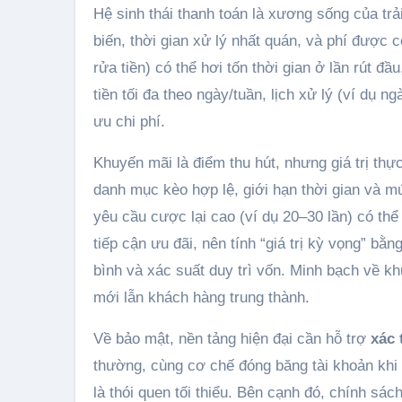
Hệ sinh thái thanh toán là xương sống của trả
biến, thời gian xử lý nhất quán, và phí được 
rửa tiền) có thể hơi tốn thời gian ở lần rút đ
tiền tối đa theo ngày/tuần, lịch xử lý (ví dụ 
ưu chi phí.
Khuyến mãi là điểm thu hút, nhưng giá trị th
danh mục kèo hợp lệ, giới hạn thời gian và m
yêu cầu cược lại cao (ví dụ 20–30 lần) có thể 
tiếp cận ưu đãi, nên tính “giá trị kỳ vọng” b
bình và xác suất duy trì vốn. Minh bạch về k
mới lẫn khách hàng trung thành.
Về bảo mật, nền tảng hiện đại cần hỗ trợ
xác 
thường, cùng cơ chế đóng băng tài khoản khi 
là thói quen tối thiểu. Bên cạnh đó, chính sác