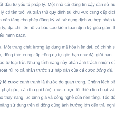
t đầu từ yếu tố pháp lý. Một nhà cái đáng tin cậy cần sở h
ý có tên tuổi và tuân thủ quy định tại khu vực cung cấp dịc
 nền tảng cho phép đăng ký và sử dụng dịch vụ hợp pháp tạ
 ty, địa chỉ liên hệ và báo cáo kiểm toán định kỳ giúp giảm t
iếu minh bạch.
u
. Một trang chất lượng áp dụng mã hóa hiện đại, có chính 
ớp, đồng thời cung cấp công cụ tự giới hạn như đặt giới hạn
oặc tự loại trừ. Những tính năng này phản ánh trách nhiệm c
soát rủi ro cá nhân trước sự hấp dẫn của
cá cược bóng đá
.
ỷ lệ cược
cạnh tranh là thước đo quan trọng. Chênh lệch biê
 phạt góc, cầu thủ ghi bàn), mức cược tối thiểu linh hoạt và
ho thấy năng lực định giá và công nghệ của nền tảng. Tốc đ
ả năng sử dụng trên di động cũng ảnh hưởng lớn đến trải ngh