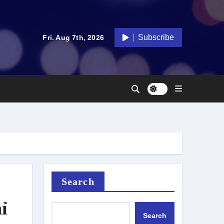
Subscribe
Fri. Aug 7th, 2026
Search
ỉ
Search