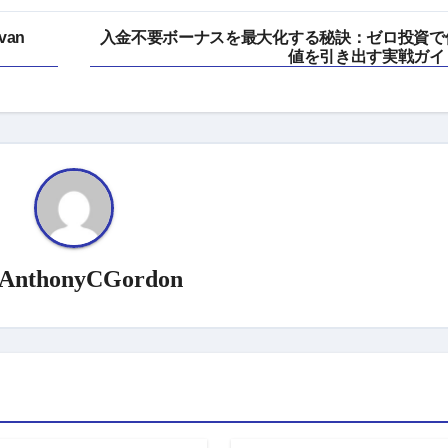
 van
入金不要ボーナスを最大化する秘訣：ゼロ投資で
値を引き出す実戦ガイ
AnthonyCGordon