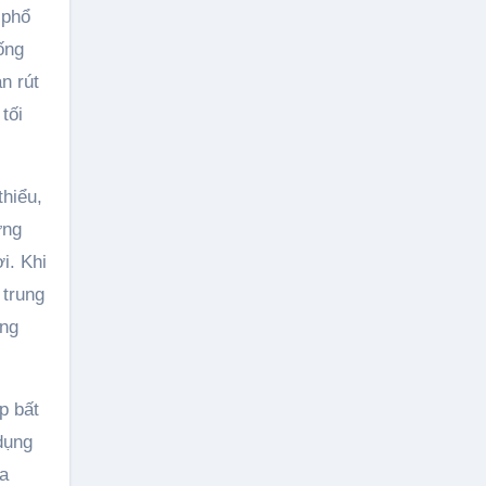
 phổ
ống
n rút
tối
thiểu,
ưng
i. Khi
 trung
ùng
p bất
dụng
ba