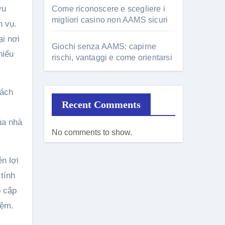
ữu
Come riconoscere e scegliere i
migliori casino non AAMS sicuri
h vụ.
i nơi
Giochi senza AAMS: capirne
hiểu
rischi, vantaggi e come orientarsi
sách
Recent Comments
ủa nhà
No comments to show.
n lợi
 tính
ộ cập
iệm.