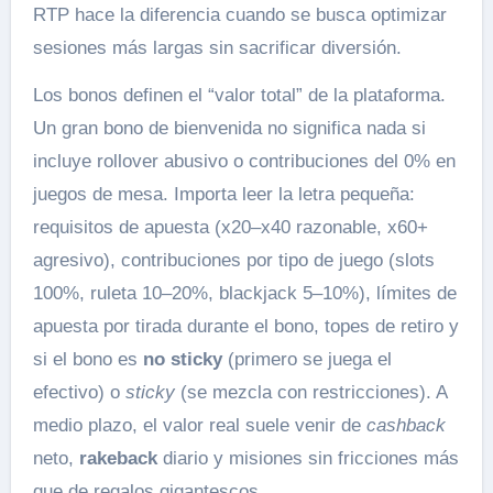
RTP hace la diferencia cuando se busca optimizar
sesiones más largas sin sacrificar diversión.
Los bonos definen el “valor total” de la plataforma.
Un gran bono de bienvenida no significa nada si
incluye rollover abusivo o contribuciones del 0% en
juegos de mesa. Importa leer la letra pequeña:
requisitos de apuesta (x20–x40 razonable, x60+
agresivo), contribuciones por tipo de juego (slots
100%, ruleta 10–20%, blackjack 5–10%), límites de
apuesta por tirada durante el bono, topes de retiro y
si el bono es
no sticky
(primero se juega el
efectivo) o
sticky
(se mezcla con restricciones). A
medio plazo, el valor real suele venir de
cashback
neto,
rakeback
diario y misiones sin fricciones más
que de regalos gigantescos.