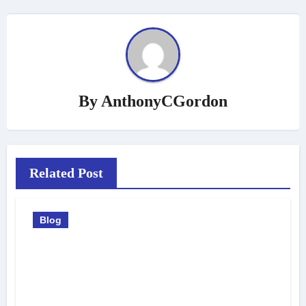
By
AnthonyCGordon
Related Post
Blog