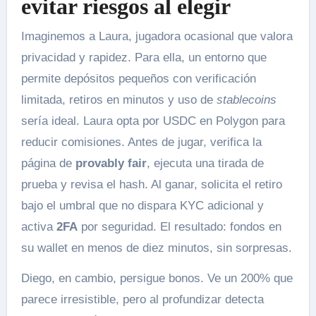
evitar riesgos al elegir
Imaginemos a Laura, jugadora ocasional que valora
privacidad y rapidez. Para ella, un entorno que
permite depósitos pequeños con verificación
limitada, retiros en minutos y uso de
stablecoins
sería ideal. Laura opta por USDC en Polygon para
reducir comisiones. Antes de jugar, verifica la
página de
provably fair
, ejecuta una tirada de
prueba y revisa el hash. Al ganar, solicita el retiro
bajo el umbral que no dispara KYC adicional y
activa
2FA
por seguridad. El resultado: fondos en
su wallet en menos de diez minutos, sin sorpresas.
Diego, en cambio, persigue bonos. Ve un 200% que
parece irresistible, pero al profundizar detecta