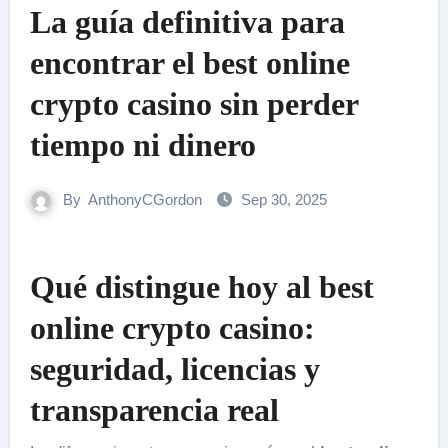
La guía definitiva para
encontrar el best online
crypto casino sin perder
tiempo ni dinero
By
AnthonyCGordon
Sep 30, 2025
Qué distingue hoy al best
online crypto casino:
seguridad, licencias y
transparencia real