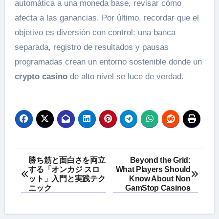
automática a una moneda base, revisar cómo
afecta a las ganancias. Por último, recordar que el
objetivo es diversión con control: una banca
separada, registro de resultados y pausas
programadas crean un entorno sostenible donde un
crypto casino
de alto nivel se luce de verdad.
Post
勝ち筋と面白さを両立
Beyond the Grid:
する「オンカジ スロ
What Players Should
navigation
ット」入門と実践テク
Know About Non
ニック
GamStop Casinos