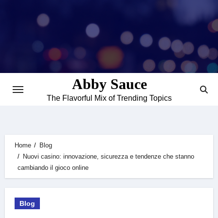
Skip
to
content
Abby Sauce
The Flavorful Mix of Trending Topics
Home
Blog
Nuovi casino: innovazione, sicurezza e tendenze che stanno
cambiando il gioco online
Blog