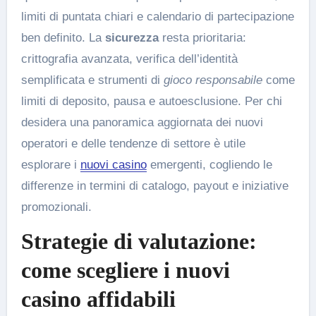
limiti di puntata chiari e calendario di partecipazione
ben definito. La
sicurezza
resta prioritaria:
crittografia avanzata, verifica dell’identità
semplificata e strumenti di
gioco responsabile
come
limiti di deposito, pausa e autoesclusione. Per chi
desidera una panoramica aggiornata dei nuovi
operatori e delle tendenze di settore è utile
esplorare i
nuovi casino
emergenti, cogliendo le
differenze in termini di catalogo, payout e iniziative
promozionali.
Strategie di valutazione:
come scegliere i nuovi
casino affidabili