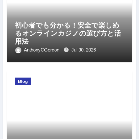
初心者でも分かる！安全で楽しめ
るオンラインカジノの選び方と活
用法
AnthonyCGordon
Jul 30, 2026
Blog