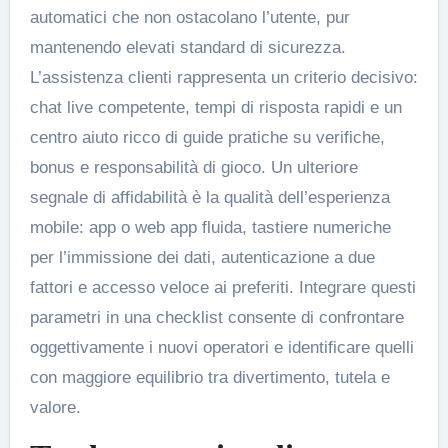
automatici che non ostacolano l’utente, pur
mantenendo elevati standard di sicurezza.
L’assistenza clienti rappresenta un criterio decisivo:
chat live competente, tempi di risposta rapidi e un
centro aiuto ricco di guide pratiche su verifiche,
bonus e responsabilità di gioco. Un ulteriore
segnale di affidabilità è la qualità dell’esperienza
mobile: app o web app fluida, tastiere numeriche
per l’immissione dei dati, autenticazione a due
fattori e accesso veloce ai preferiti. Integrare questi
parametri in una checklist consente di confrontare
oggettivamente i nuovi operatori e identificare quelli
con maggiore equilibrio tra divertimento, tutela e
valore.