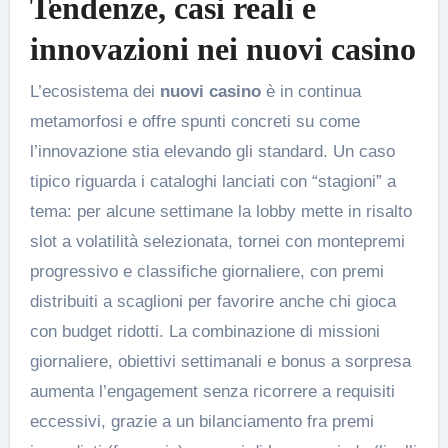
Tendenze, casi reali e
innovazioni nei nuovi casino
L’ecosistema dei
nuovi casino
è in continua
metamorfosi e offre spunti concreti su come
l’innovazione stia elevando gli standard. Un caso
tipico riguarda i cataloghi lanciati con “stagioni” a
tema: per alcune settimane la lobby mette in risalto
slot a volatilità selezionata, tornei con montepremi
progressivo e classifiche giornaliere, con premi
distribuiti a scaglioni per favorire anche chi gioca
con budget ridotti. La combinazione di missioni
giornaliere, obiettivi settimanali e bonus a sorpresa
aumenta l’engagement senza ricorrere a requisiti
eccessivi, grazie a un bilanciamento fra premi