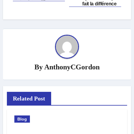
fait la différence
By
AnthonyCGordon
Related Post
Blog