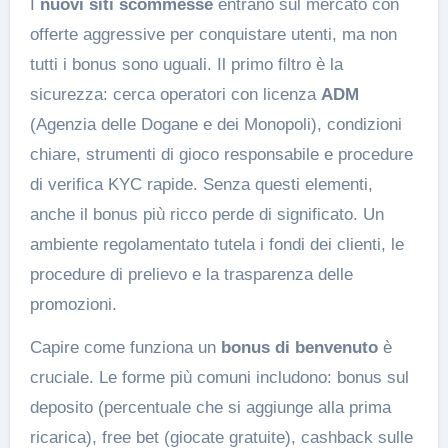
I
nuovi siti scommesse
entrano sul mercato con
offerte aggressive per conquistare utenti, ma non
tutti i bonus sono uguali. Il primo filtro è la
sicurezza: cerca operatori con licenza
ADM
(Agenzia delle Dogane e dei Monopoli), condizioni
chiare, strumenti di gioco responsabile e procedure
di verifica KYC rapide. Senza questi elementi,
anche il bonus più ricco perde di significato. Un
ambiente regolamentato tutela i fondi dei clienti, le
procedure di prelievo e la trasparenza delle
promozioni.
Capire come funziona un
bonus di benvenuto
è
cruciale. Le forme più comuni includono: bonus sul
deposito (percentuale che si aggiunge alla prima
ricarica), free bet (giocate gratuite), cashback sulle