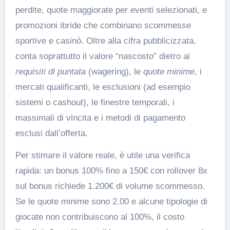
perdite, quote maggiorate per eventi selezionati, e
promozioni ibride che combinano scommesse
sportive e casinò. Oltre alla cifra pubblicizzata,
conta soprattutto il valore “nascosto” dietro ai
requisiti di puntata
(wagering), le
quote minime
, i
mercati qualificanti, le esclusioni (ad esempio
sistemi o cashout), le finestre temporali, i
massimali di vincita e i metodi di pagamento
esclusi dall’offerta.
Per stimare il valore reale, è utile una verifica
rapida: un bonus 100% fino a 150€ con rollover 8x
sul bonus richiede 1.200€ di volume scommesso.
Se le quote minime sono 2.00 e alcune tipologie di
giocate non contribuiscono al 100%, il costo