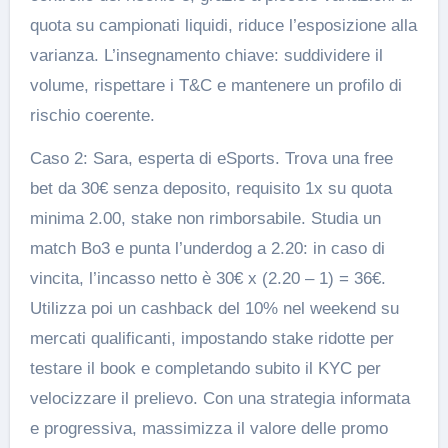
quota su campionati liquidi, riduce l’esposizione alla
varianza. L’insegnamento chiave: suddividere il
volume, rispettare i T&C e mantenere un profilo di
rischio coerente.
Caso 2: Sara, esperta di eSports. Trova una free
bet da 30€ senza deposito, requisito 1x su quota
minima 2.00, stake non rimborsabile. Studia un
match Bo3 e punta l’underdog a 2.20: in caso di
vincita, l’incasso netto è 30€ x (2.20 – 1) = 36€.
Utilizza poi un cashback del 10% nel weekend su
mercati qualificanti, impostando stake ridotte per
testare il book e completando subito il KYC per
velocizzare il prelievo. Con una strategia informata
e progressiva, massimizza il valore delle promo