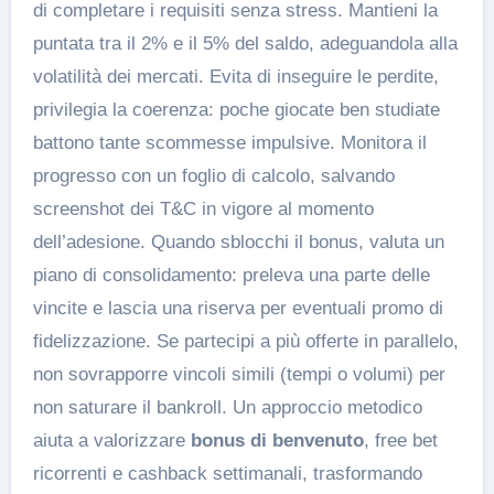
di completare i requisiti senza stress. Mantieni la
puntata tra il 2% e il 5% del saldo, adeguandola alla
volatilità dei mercati. Evita di inseguire le perdite,
privilegia la coerenza: poche giocate ben studiate
battono tante scommesse impulsive. Monitora il
progresso con un foglio di calcolo, salvando
screenshot dei T&C in vigore al momento
dell’adesione. Quando sblocchi il bonus, valuta un
piano di consolidamento: preleva una parte delle
vincite e lascia una riserva per eventuali promo di
fidelizzazione. Se partecipi a più offerte in parallelo,
non sovrapporre vincoli simili (tempi o volumi) per
non saturare il bankroll. Un approccio metodico
aiuta a valorizzare
bonus di benvenuto
, free bet
ricorrenti e cashback settimanali, trasformando