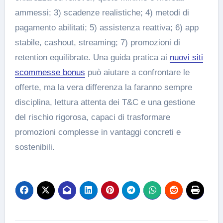
ammessi; 3) scadenze realistiche; 4) metodi di
pagamento abilitati; 5) assistenza reattiva; 6) app
stabile, cashout, streaming; 7) promozioni di
retention equilibrate. Una guida pratica ai
nuovi siti
scommesse bonus
può aiutare a confrontare le
offerte, ma la vera differenza la faranno sempre
disciplina, lettura attenta dei T&C e una gestione
del rischio rigorosa, capaci di trasformare
promozioni complesse in vantaggi concreti e
sostenibili.