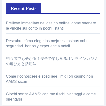
Recent Posts
Prelievo immediato nei casino online: come ottenere
le vincite sul conto in pochi istanti
Descubre cómo elegir los mejores casinos online:
seguridad, bonos y experiencia móvil
初心者でも分かる！安全で楽しめるオンラインカジノ
の選び方と活用法
Come riconoscere e scegliere i migliori casino non
AAMS sicuri
Giochi senza AAMS: capirne rischi, vantaggi e come
orientarsi