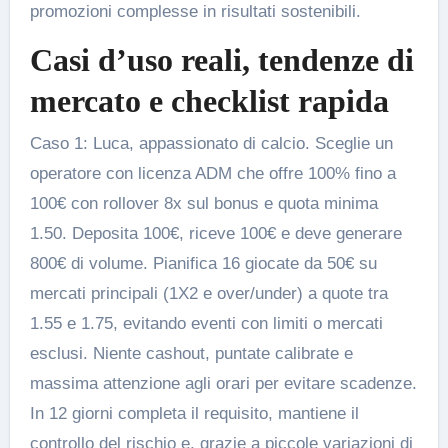
promozioni complesse in risultati sostenibili.
Casi d’uso reali, tendenze di
mercato e checklist rapida
Caso 1: Luca, appassionato di calcio. Sceglie un
operatore con licenza ADM che offre 100% fino a
100€ con rollover 8x sul bonus e quota minima
1.50. Deposita 100€, riceve 100€ e deve generare
800€ di volume. Pianifica 16 giocate da 50€ su
mercati principali (1X2 e over/under) a quote tra
1.55 e 1.75, evitando eventi con limiti o mercati
esclusi. Niente cashout, puntate calibrate e
massima attenzione agli orari per evitare scadenze.
In 12 giorni completa il requisito, mantiene il
controllo del rischio e, grazie a piccole variazioni di