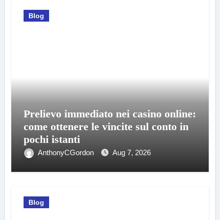
Blog
Prelievo immediato nei casino online:
come ottenere le vincite sul conto in
pochi istanti
AnthonyCGordon
Aug 7, 2026
Blog