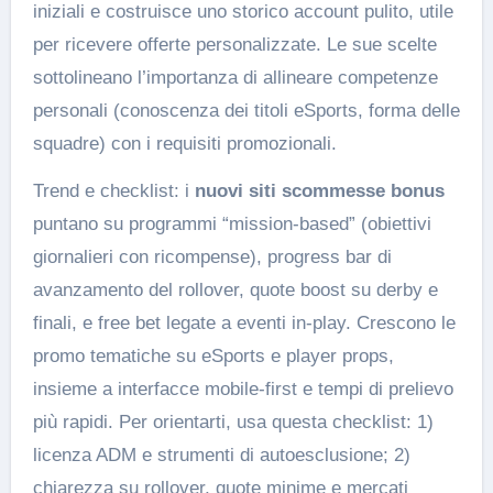
iniziali e costruisce uno storico account pulito, utile
per ricevere offerte personalizzate. Le sue scelte
sottolineano l’importanza di allineare competenze
personali (conoscenza dei titoli eSports, forma delle
squadre) con i requisiti promozionali.
Trend e checklist: i
nuovi siti scommesse bonus
puntano su programmi “mission-based” (obiettivi
giornalieri con ricompense), progress bar di
avanzamento del rollover, quote boost su derby e
finali, e free bet legate a eventi in-play. Crescono le
promo tematiche su eSports e player props,
insieme a interfacce mobile-first e tempi di prelievo
più rapidi. Per orientarti, usa questa checklist: 1)
licenza ADM e strumenti di autoesclusione; 2)
chiarezza su rollover, quote minime e mercati