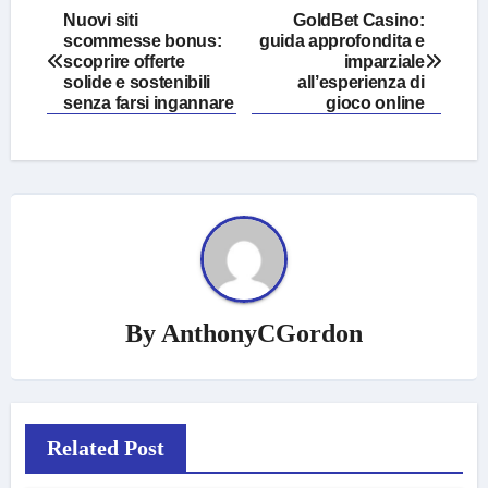
Post
Nuovi siti
GoldBet Casino:
scommesse bonus:
guida approfondita e
navigation
scoprire offerte
imparziale
solide e sostenibili
all’esperienza di
senza farsi ingannare
gioco online
By
AnthonyCGordon
Related Post