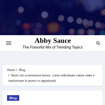
Skip
to
content
Abby Sauce
The Flavorful Mix of Trending Topics
Home
Blog
Nuovi siti scommesse bonus: come individuare valore reale e
trasformare le promo in opportunità
Blog