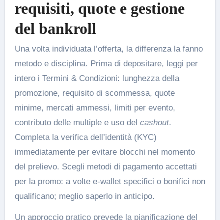
requisiti, quote e gestione
del bankroll
Una volta individuata l’offerta, la differenza la fanno
metodo e disciplina. Prima di depositare, leggi per
intero i Termini & Condizioni: lunghezza della
promozione, requisito di scommessa, quote
minime, mercati ammessi, limiti per evento,
contributo delle multiple e uso del
cashout
.
Completa la verifica dell’identità (KYC)
immediatamente per evitare blocchi nel momento
del prelievo. Scegli metodi di pagamento accettati
per la promo: a volte e-wallet specifici o bonifici non
qualificano; meglio saperlo in anticipo.
Un approccio pratico prevede la pianificazione del