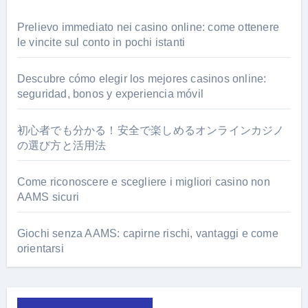
Prelievo immediato nei casino online: come ottenere
le vincite sul conto in pochi istanti
Descubre cómo elegir los mejores casinos online:
seguridad, bonos y experiencia móvil
初心者でも分かる！安全で楽しめるオンラインカジノ
の選び方と活用法
Come riconoscere e scegliere i migliori casino non
AAMS sicuri
Giochi senza AAMS: capirne rischi, vantaggi e come
orientarsi