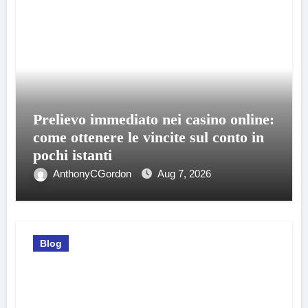
Prelievo immediato nei casino online:
come ottenere le vincite sul conto in
pochi istanti
AnthonyCGordon
Aug 7, 2026
Blog