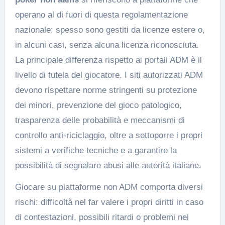
operano al di fuori di questa regolamentazione
nazionale: spesso sono gestiti da licenze estere o,
in alcuni casi, senza alcuna licenza riconosciuta.
La principale differenza rispetto ai portali ADM è il
livello di tutela del giocatore. I siti autorizzati ADM
devono rispettare norme stringenti su protezione
dei minori, prevenzione del gioco patologico,
trasparenza delle probabilità e meccanismi di
controllo anti-riciclaggio, oltre a sottoporre i propri
sistemi a verifiche tecniche e a garantire la
possibilità di segnalare abusi alle autorità italiane.
Giocare su piattaforme non ADM comporta diversi
rischi: difficoltà nel far valere i propri diritti in caso
di contestazioni, possibili ritardi o problemi nei