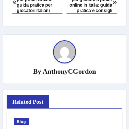
navigation
guida pratica per
online in Italia: guida
giocatori italiani
pratica e consigli
By
AnthonyCGordon
Related Post
Blog