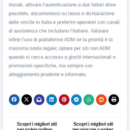
iniziali, attivare l’autenticazione a due fattori dove
possibile, documentarsi su tasse e dichiarazione
delle vincite in Italia e preferire operatori con canali
di assistenza che includano l’italiano. Valutare
infine l’uso di piattaforme ADM se la priorità è la
massima tutela legale; optare per siti non ADM
quando si cerca accesso a giochi internazionali o
promozioni specifiche, ma sempre con
atteggiamento prudente e informato.
Post
Scopri i migliori siti
Scopri i migliori siti
per poker online:
per giocare a poker